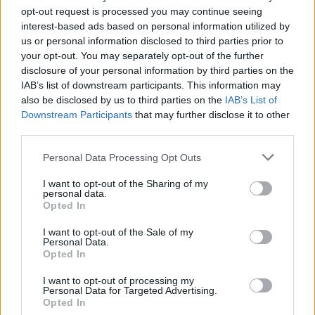
opt-out request is processed you may continue seeing
Ατύχημα για τον Ιβάν Σβιτάιλο
interest-based ads based on personal information utilized by
στην Κέρκυρα: «Θα σηκωθώ πιο
us or personal information disclosed to third parties prior to
δυνατός»
your opt-out. You may separately opt-out of the further
disclosure of your personal information by third parties on the
ΣΉΜΕΡΑ
IAB’s list of downstream participants. This information may
Ο ηθοποιός και χορευτής μοιράστηκε
also be disclosed by us to third parties on the
IAB’s List of
στο Instagram μια φωτογραφία από
πρόσφατη εξέτασή του, με ένα μήνυμα
Downstream Participants
that may further disclose it to other
θάρρους
third parties.
Φοβερή ιστορία στον ΟΦΗ:
Personal Data Processing Opt Outs
Ένας κάτοχος εισιτηρίου
διαρκείας είναι μόλις 2 μηνών
I want to opt-out of the Sharing of my
personal data.
ΣΉΜΕΡΑ
Opted In
Οπαδός από κούνια κυριολεκτικά στον
ΟΦΗ
I want to opt-out of the Sale of my
Personal Data.
Διακοπές στη Μύκονο για τη
Opted In
Βάλια Χατζηθεοδώρου ‑ οι
φωτογραφίες με μαγιό στην
I want to opt-out of processing my
Personal Data for Targeted Advertising.
παραλία
Opted In
ΣΉΜΕΡΑ