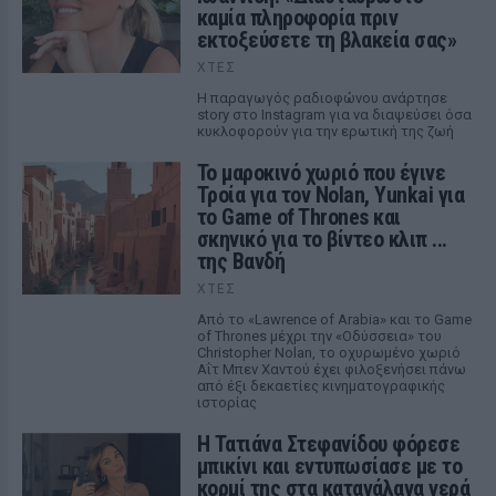
καμία πληροφορία πριν
εκτοξεύσετε τη βλακεία σας»
ΧΤΕΣ
Η παραγωγός ραδιοφώνου ανάρτησε
story στο Instagram για να διαψεύσει όσα
κυκλοφορούν για την ερωτική της ζωή
Το μαροκινό χωριό που έγινε
Τροία για τον Nolan, Yunkai για
το Game of Thrones και
σκηνικό για το βίντεο κλιπ ...
της Βανδή
ΧΤΕΣ
Από το «Lawrence of Arabia» και το Game
of Thrones μέχρι την «Οδύσσεια» του
Christopher Nolan, το οχυρωμένο χωριό
Αΐτ Μπεν Χαντού έχει φιλοξενήσει πάνω
από έξι δεκαετίες κινηματογραφικής
ιστορίας
Η Τατιάνα Στεφανίδου φόρεσε
μπικίνι και εντυπωσίασε με το
κορμί της στα καταγάλανα νερά