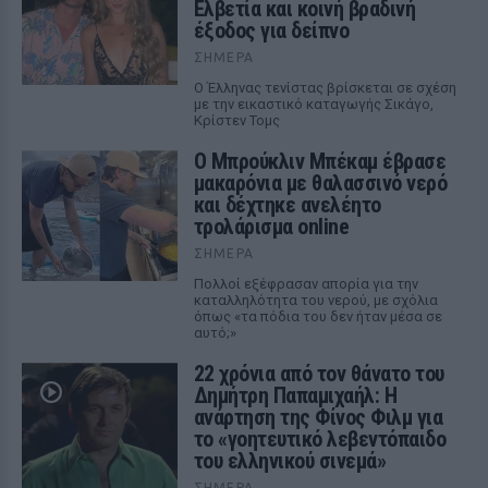
Ελβετία και κοινή βραδινή
έξοδος για δείπνο
ΣΉΜΕΡΑ
Ο Έλληνας τενίστας βρίσκεται σε σχέση
με την εικαστικό καταγωγής Σικάγο,
Κρίστεν Τομς
Ο Μπρούκλιν Μπέκαμ έβρασε
μακαρόνια με θαλασσινό νερό
και δέχτηκε ανελέητο
τρολάρισμα online
ΣΉΜΕΡΑ
Πολλοί εξέφρασαν απορία για την
καταλληλότητα του νερού, με σχόλια
όπως «τα πόδια του δεν ήταν μέσα σε
αυτό;»
22 χρόνια από τον θάνατο του
Δημήτρη Παπαμιχαήλ: Η
ανάρτηση της Φίνος Φιλμ για
το «γοητευτικό λεβεντόπαιδο
του ελληνικού σινεμά»
ΣΉΜΕΡΑ