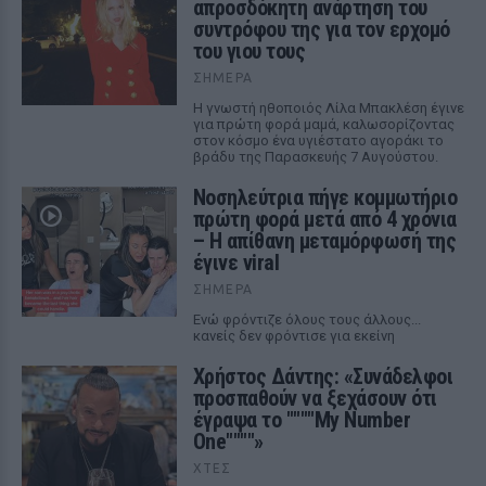
απροσδόκητη ανάρτηση του
συντρόφου της για τον ερχομό
του γιου τους
ΣΉΜΕΡΑ
Η γνωστή ηθοποιός Λίλα Μπακλέση έγινε
για πρώτη φορά μαμά, καλωσορίζοντας
στον κόσμο ένα υγιέστατο αγοράκι το
βράδυ της Παρασκευής 7 Αυγούστου.
Νοσηλεύτρια πήγε κομμωτήριο
πρώτη φορά μετά από 4 χρόνια
– Η απίθανη μεταμόρφωσή της
έγινε viral
ΣΉΜΕΡΑ
Ενώ φρόντιζε όλους τους άλλους...
κανείς δεν φρόντισε για εκείνη
Χρήστος Δάντης: «Συνάδελφοι
προσπαθούν να ξεχάσουν ότι
έγραψα το """"My Number
One""""»
ΧΤΕΣ