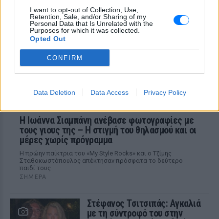
I want to opt-out of Collection, Use,
Μέσα από ανάρτηση στο Instagram
Retention, Sale, and/or Sharing of my
μοιράστηκε στιγμές από τις
Personal Data that Is Unrelated with the
καλοκαιρινές της διακοπές στο νησί των
Purposes for which it was collected.
ανέμων
Opted Out
CONFIRM
Data Deletion
Data Access
Privacy Policy
H Ιωάννα Σιαμπάνη ανέβασε φωτογραφίες με
τους γιους της – Η στιγμή του θηλασμού και οι
μέρες χωρίς πρόγραμμα
Η πρώην παίκτρια του «My Style Rocks» και ο Τζίμης
Σταθοκωστόπουλος απέκτησαν πρόσφατα το δεύτερο
παιδί τους
ΣΉΜΕΡΑ
Στέφανος Τσιτσιπάς: Αγκαλιά
με τη σύντροφό του στην