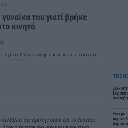
ΑΔΑ
γυναίκα του γιατί βρήκε 
το κινητό
κό
ΔΙΑΦΗΜΙΣΗ
TREN
Ελικόπτ
Σαρακήν
οι επιβ
Επιτρέπ
περιπολι
τα Μάλια της Κρήτης όπου ζει το ζευγάρι
περισσό
υ, όταν ο έφτασε ένα μήνυμα με ερωτικό