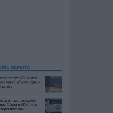
DING ΘΕΜΑΤΑ
ερο προσγειώθηκε στο
ικο για να κάνουν μπάνιο
άτες του
εται να προσπεράσεις
κό; Τι λέει ο ΚΟΚ που οι
τεροι αγνοούν