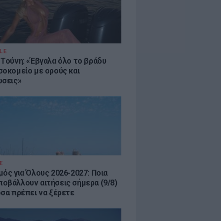
LE
 Τούνη: «Έβγαλα όλο το βράδυ
σοκομείο με ορούς και
ώσεις»
Σ
μός για Όλους 2026-2027: Ποια
οβάλλουν αιτήσεις σήμερα (9/8)
όσα πρέπει να ξέρετε