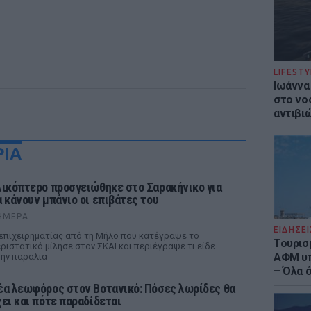
LIFESTY
Ιωάννα
στο νο
αντιβι
ΡΙΑ
λικόπτερο προσγειώθηκε στο Σαρακήνικο για
α κάνουν μπάνιο οι επιβάτες του
ΉΜΕΡΑ
ΕΙΔΗΣΕΙ
επιχειρηματίας από τη Μήλο που κατέγραψε το
Τουρισ
ριστατικό μίλησε στον ΣΚΑΪ και περιέγραψε τι είδε
ΑΦΜ υπ
ην παραλία
– Όλα 
έα λεωφόρος στον Βοτανικό: Πόσες λωρίδες θα
χει και πότε παραδίδεται