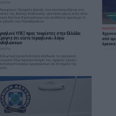
ΉΜΕΡΑ
Λεωφόρος Προφήτη Δανιήλ, που κατασκευάζεται στο
αίσιο της Διπλής Ανάπλασης, αποτελεί μέρος ενός νέου
ικού δικτύου 8 χιλιομέτρων και συνδέεται άμεσα με το
ο γήπεδο του Παναθηναϊκού.
ΕΙΔΗΣΕΙ
σραηλινό ΥΠΕΞ προς τουρίστες στην Ελλάδα:
4χρονο
Κρύψτε ότι είστε Ισραηλινοί» λόγω
από αμέ
ιαδηλώσεων
έρευνα
ΉΜΕΡΑ
ξιδιωτική προειδοποίηση εξέδωσε το ισραηλινό
ουργείο Εξωτερικών ενόψει της «ημέρας οργής»
λοπαλαιστινιακών οργανώσεων σε 36 σημεία της
ώρας.