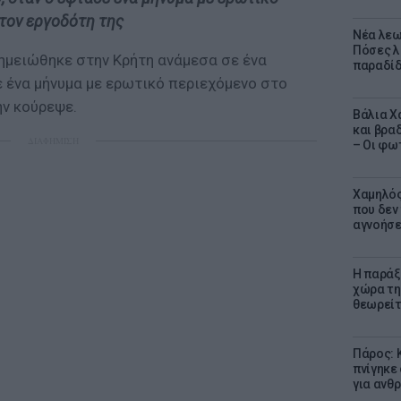
τον εργοδότη της
Νέα λεω
Πόσες λ
ημειώθηκε στην Κρήτη ανάμεσα σε ένα
παραδίδ
ε ένα μήνυμα με ερωτικό περιεχόμενο στο
ην κούρεψε.
Βάλια Χ
και βρα
ΔΙΑΦΗΜΙΣΗ
– Οι φω
Χαμηλός
που δεν
αγνοήσ
Η παράξ
χώρα τη
θεωρείτ
Πάρος: 
πνίγηκε
για ανθ