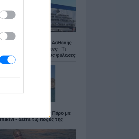
Σ
η στον Ερυθρό Σταυρό: Ασθενής
ε νοσηλεύτρια σε πόρτες - Τι
έλλει η ΠΟΕΔΗΝ για τους φύλακες
LE
φαλλιά Καληφώνη στην Πάρο με
πικίνι - δείτε τις πόζες της