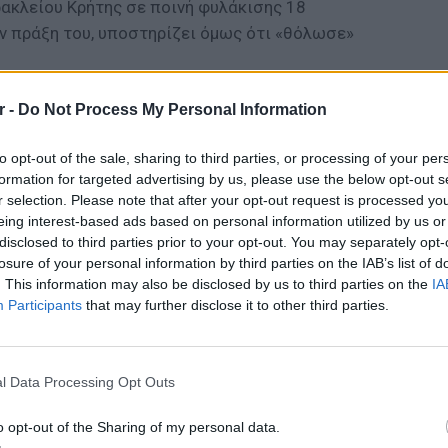
ρακλείου Κρήτης σε ποινή φυλάκισης 18
ν πράξη του, υποστηρίζει όμως ότι «θόλωσε»
r -
Do Not Process My Personal Information
to opt-out of the sale, sharing to third parties, or processing of your per
ΔΙΑΦΗΜΙΣΗ
formation for targeted advertising by us, please use the below opt-out s
r selection. Please note that after your opt-out request is processed y
eing interest-based ads based on personal information utilized by us or
disclosed to third parties prior to your opt-out. You may separately opt-
losure of your personal information by third parties on the IAB’s list of
. This information may also be disclosed by us to third parties on the
IA
Participants
that may further disclose it to other third parties.
ΕΙΔΗΣΕΙ
Ισραηλ
Ελλάδα:
l Data Processing Opt Outs
λόγω 
gr στο
Google News
και μάθετε πρώτοι
τα
o opt-out of the Sharing of my personal data.