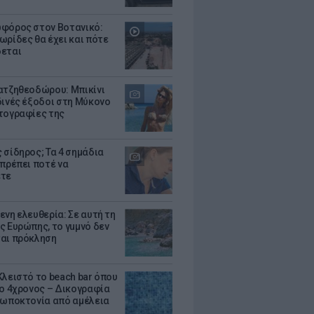
φόρος στον Βοτανικό:
ωρίδες θα έχει και πότε
εται
ατζηθεοδώρου: Μπικίνι
δινές έξοδοι στη Μύκονο
τογραφίες της
 σίδηρος; Τα 4 σημάδια
 πρέπει ποτέ να
ετε
ενη ελευθερία: Σε αυτή τη
ς Ευρώπης, το γuμνό δεν
αι πρόκληση
Κλειστό το beach bar όπου
 ο 4χρονος – Δικογραφία
ρωποκτονία από αμέλεια