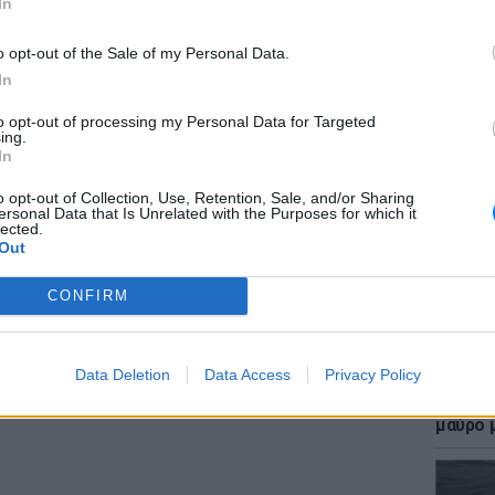
In
 μπείτε στην
ροή ειδήσεων
του E-Daily.gr
o opt-out of the Sale of my Personal Data.
In
r και στο Instagram
to opt-out of processing my Personal Data for Targeted
ΕΙΔΗΣΕΙ
ing.
ΔΙΑΦΗΜΙΣΗ
Επίθεσ
In
χτύπησ
καταγγ
o opt-out of Collection, Use, Retention, Sale, and/or Sharing
ersonal Data that Is Unrelated with the Purposes for which it
lected.
Out
CONFIRM
Data Deletion
Data Access
Privacy Policy
LIFESTY
Η Γαρυ
μαύρο μ