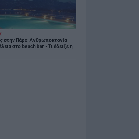
Σ
ς στην Πάρο: Ανθρωποκτονία
λεια στο beach bar - Τι έδειξε η