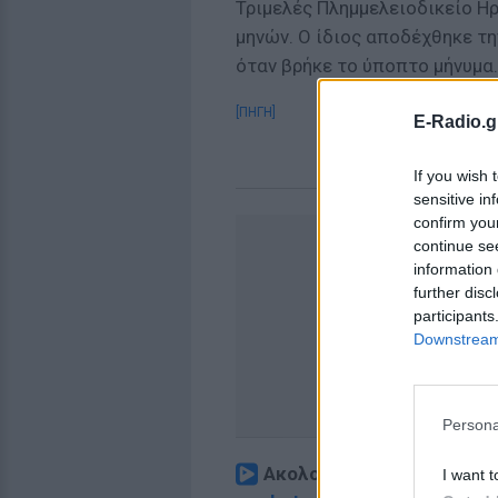
Τριμελές Πλημμελειοδικείο Η
μηνών. Ο ίδιος αποδέχθηκε τη
όταν βρήκε το ύποπτο μήνυμα.
[ΠΗΓΗ]
E-Radio.g
If you wish 
sensitive in
confirm you
continue se
information 
further disc
participants
Downstream 
Persona
Ακολουθήστε το E-Radio.
I want t