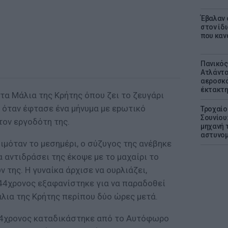
Έβαλαν 
στον ίδι
που καν
Πανικός
Ατλάντα
αεροσκά
έκτακτη
τα Μάλια της Κρήτης όπου ζει το ζευγάρι
υ, όταν έφτασε ένα μήνυμα με εpωτικό
Τροχαίο
Σουνίου
τον εργοδότη της.
μηχανή 
αστυνομ
ιμόταν το μεσημέρι, ο σύζυγος της ανέβηκε
α αντιδράσει της έκοψε με το μαχαίρι το
 της. Η γυναίκα άρχισε να ουρλιάζει,
 44χρονος εξαφανίστηκε για να παραδοθεί
λια της Κρήτης περίπου δύο ώρες μετά.
ο 44χρονος καταδικάστηκε από το Αυτόφωρο