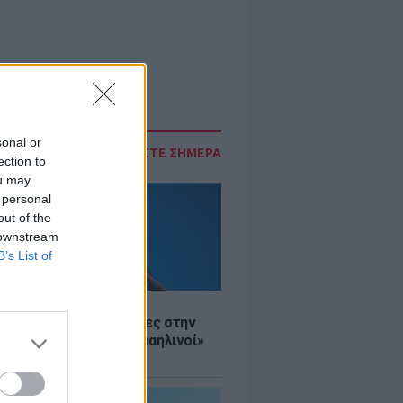
sonal or
ΔΙΑΒΑΣΤΕ ΣΗΜΕΡΑ
ection to
ou may
 personal
out of the
 downstream
B’s List of
Σ
ινό ΥΠΕΞ προς τουρίστες στην
 «Κρύψτε ότι είστε Ισραηλινοί»
διαδηλώσεων