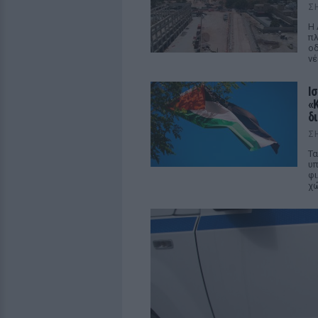
Σ
Η 
πλ
οδ
νέ
Ι
«
δ
Σ
Τα
υπ
φι
χ