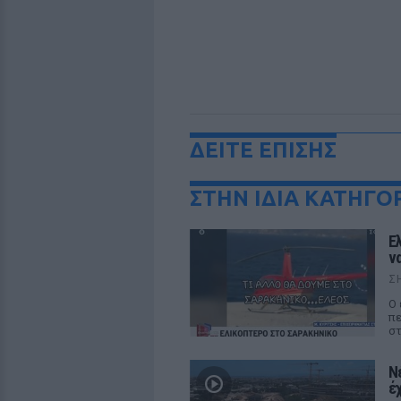
ΔΕΙΤΕ ΕΠΙΣΗΣ
ΣΤΗΝ ΙΔΙΑ ΚΑΤΗΓΟ
Ε
ν
Σ
Ο 
πε
στ
Ν
έ