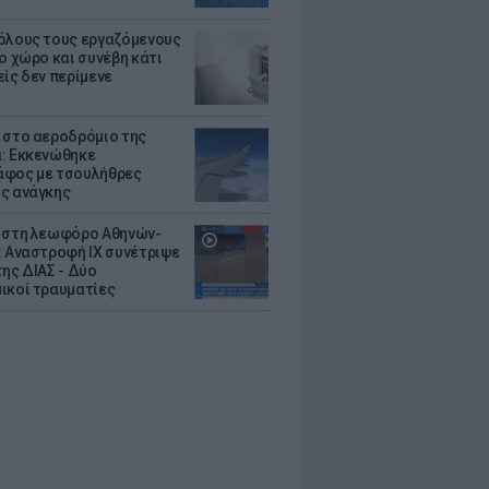
όλους τους εργαζόμενους
ο χώρο και συνέβη κάτι
είς δεν περίμενε
 στο αεροδρόμιο της
: Εκκενώθηκε
φος με τσουλήθρες
ς ανάγκης
 στη λεωφόρο Αθηνών-
: Αναστροφή ΙΧ συνέτριψε
της ΔΙΑΣ - Δύο
ικοί τραυματίες