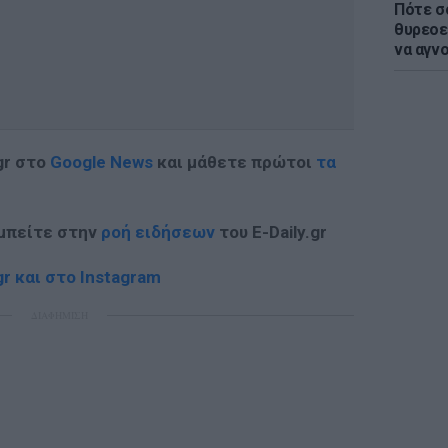
Πότε σ
θυρεοε
να αγν
gr στο
Google News
και μάθετε πρώτοι
τα
 μπείτε στην
ροή ειδήσεων
του E-Daily.gr
r και στο Instagram
ΔΙΑΦΗΜΙΣΗ