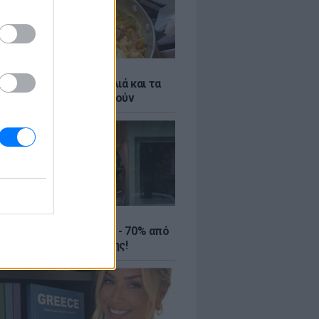
ό γιαούρτι: Μία κουταλιά και τα
led eggs θα απογειωθούν
ΤΕ
ιρινές εκπτώσεις έως - 70% από
αλύτερα eshops ένδυσης!