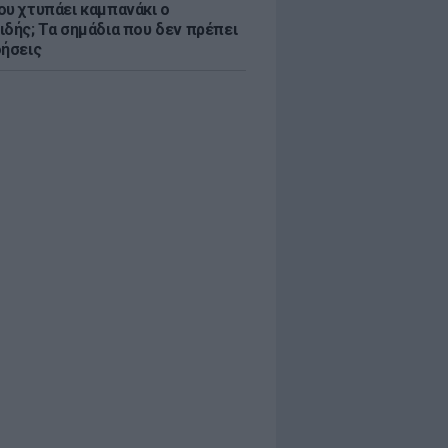
ου χτυπάει καμπανάκι ο
ιδής; Τα σημάδια που δεν πρέπει
οήσεις