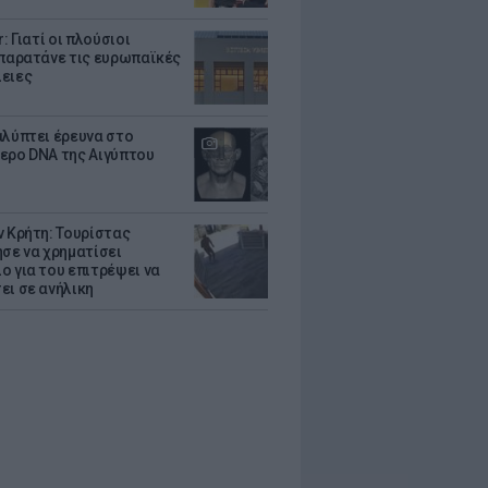
r: Γιατί οι πλούσιοι
 παρατάνε τις ευρωπαϊκές
ειες
αλύπτει έρευνα στο
ερο DNA της Αιγύπτου
ν Κρήτη: Τουρίστας
ησε να χρηματίσει
ο για του επιτρέψει να
ει σε ανήλικη