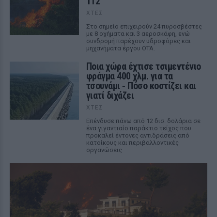
112
ΧΤΕΣ
Στο σημείο επιχειρούν 24 πυροσβέστες
με 8 οχήματα και 3 αεροσκάφη, ενώ
συνδρομή παρέχουν υδροφόρες και
μηχανήματα έργου ΟΤΑ.
Ποια χώρα έχτισε τσιμεντένιο
φράγμα 400 χλμ. για τα
τσουνάμι ‑ Πόσο κοστίζει και
γιατί διχάζει
ΧΤΕΣ
Επένδυσε πάνω από 12 δισ. δολάρια σε
ένα γιγαντιαίο παράκτιο τείχος που
προκαλεί έντονες αντιδράσεις από
κατοίκους και περιβαλλοντικές
οργανώσεις