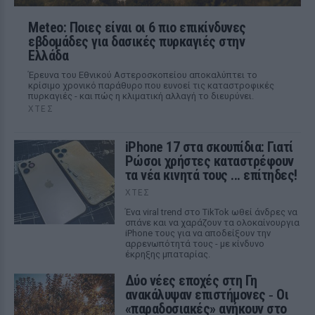
Meteo: Ποιες είναι οι 6 πιο επικίνδυνες
εβδομάδες για δασικές πυρκαγιές στην
Ελλάδα
Έρευνα του Εθνικού Αστεροσκοπείου αποκαλύπτει το
κρίσιμο χρονικό παράθυρο που ευνοεί τις καταστροφικές
πυρκαγιές - και πώς η κλιματική αλλαγή το διευρύνει.
ΧΤΕΣ
iPhone 17 στα σκουπίδια: Γιατί
Ρώσοι χρήστες καταστρέφουν
τα νέα κινητά τους ... επίτηδες!
ΧΤΕΣ
Ένα viral trend στο TikTok ωθεί άνδρες να
σπάνε και να χαράζουν τα ολοκαίνουργια
iPhone τους για να αποδείξουν την
αρρενωπότητά τους - με κίνδυνο
έκρηξης μπαταρίας.
Δύο νέες εποχές στη Γη
ανακάλυψαν επιστήμονες ‑ Oι
«παραδοσιακές» ανήκουν στο