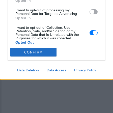
Opted In
ΔΙΑΦΗΜΙΣΗ
I want to opt-out of processing my
Personal Data for Targeted Advertising.
Opted In
I want to opt-out of Collection, Use,
Retention, Sale, and/or Sharing of my
Personal Data that Is Unrelated with the
Purposes for which it was collected.
Opted Out
CONFIRM
Data Deletion
Data Access
Privacy Policy