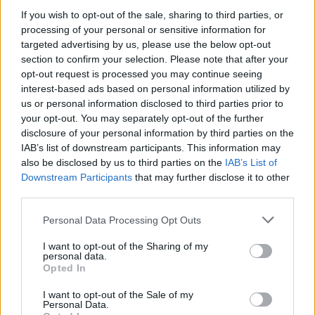
If you wish to opt-out of the sale, sharing to third parties, or
processing of your personal or sensitive information for
targeted advertising by us, please use the below opt-out
section to confirm your selection. Please note that after your
opt-out request is processed you may continue seeing
interest-based ads based on personal information utilized by
us or personal information disclosed to third parties prior to
your opt-out. You may separately opt-out of the further
disclosure of your personal information by third parties on the
IAB’s list of downstream participants. This information may
also be disclosed by us to third parties on the
IAB’s List of
Downstream Participants
that may further disclose it to other
third parties.
Ακολουθήστε το E-Radio.gr στο
Google News
Personal Data Processing Opt Outs
και μάθετε πρώτοι
τα πιο hot νέα
.
I want to opt-out of the Sharing of my
personal data.
Για ακόμη περισσότερα
νέα
, μπείτε στην
ροή
Opted In
ειδήσεων
του E-Daily.gr
I want to opt-out of the Sale of my
Personal Data.
Ακολουθήστε το E-Radio.gr και στο Instagram