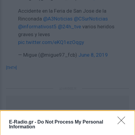
Accidente en la Feria de San Jose de la
Rinconada
@A3Noticias
@CSurNoticias
@informativost5
@24h_tve
varios heridos
graves y leves
pic.twitter.com/eKQ1ezOqgy
— Migue (@migue97_fcb)
June 8, 2019
[ΠΗΓΗ]
ΔΙΑΦΗΜΙΣΗ
E-Radio.gr -
Do Not Process My Personal
Information