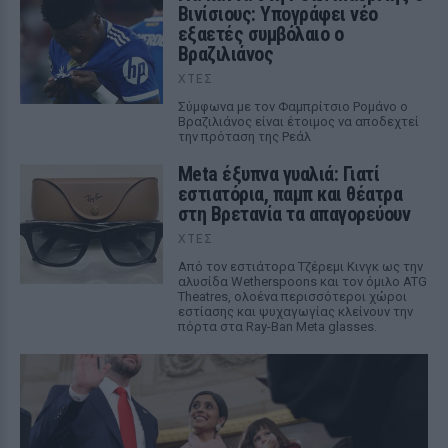
Βινίσιους: Υπογράφει νέο
εξαετές συμβόλαιο ο
Βραζιλιάνος
ΧΤΕΣ
Σύμφωνα με τον Φαμπρίτσιο Ρομάνο ο
Βραζιλιάνος είναι έτοιμος να αποδεχτεί
την πρόταση της Ρεάλ
Meta έξυπνα γυαλιά: Γιατί
εστιατόρια, παμπ και θέατρα
στη Βρετανία τα απαγορεύουν
ΧΤΕΣ
Από τον εστιάτορα Τζέρεμι Κινγκ ως την
αλυσίδα Wetherspoons και τον όμιλο ATG
Theatres, ολοένα περισσότεροι χώροι
εστίασης και ψυχαγωγίας κλείνουν την
πόρτα στα Ray-Ban Meta glasses.