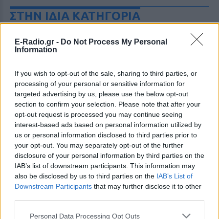
ΣΤΗΝ ΙΔΙΑ ΚΑΤΗΓΟΡΙΑ
Μαραντόνα: «Ήταν πρησμένος,
E-Radio.gr -
Do Not Process My Personal
δεν σηκωνόταν από το κρεβάτι
Information
και είχε παραιτηθεί» – Τι
αποκάλυψε ο μασέρ του στη
If you wish to opt-out of the sale, sharing to third parties, or
δίκη
processing of your personal or sensitive information for
ΠΡΙΝ 10 ΏΡΕΣ
targeted advertising by us, please use the below opt-out
Η κατάθεση του Νικολά Ταφαρέλ στο
section to confirm your selection. Please note that after your
δικαστήριο
opt-out request is processed you may continue seeing
interest-based ads based on personal information utilized by
Marfin: Επιμένει ο δικηγόρος
us or personal information disclosed to third parties prior to
της 46χρονης για την
your opt-out. You may separately opt-out of the further
ταυτοποίηση
disclosure of your personal information by third parties on the
ΠΡΙΝ 10 ΏΡΕΣ
IAB’s list of downstream participants. This information may
Ο δικηγόρος της 46χρονης
also be disclosed by us to third parties on the
IAB’s List of
κατηγορούμενης για την επίθεση
Downstream Participants
that may further disclose it to other
στη Marfin, επιμένει κατηγορηματικά πως
τα στοιχεία που έχει στα χέρια της η
third parties.
αστυνομία δεν στέκουν.
Personal Data Processing Opt Outs