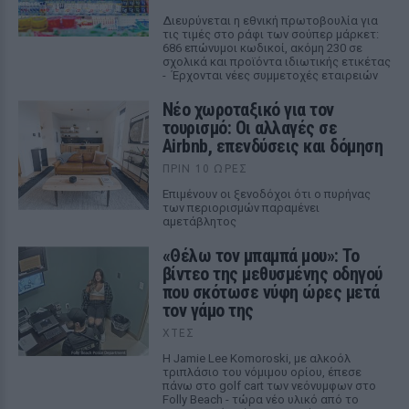
Διευρύνεται η εθνική πρωτοβουλία για
τις τιμές στο ράφι των σούπερ μάρκετ:
686 επώνυμοι κωδικοί, ακόμη 230 σε
σχολικά και προϊόντα ιδιωτικής ετικέτας
- Έρχονται νέες συμμετοχές εταιρειών
Νέο χωροταξικό για τον
τουρισμό: Οι αλλαγές σε
Airbnb, επενδύσεις και δόμηση
ΠΡΙΝ 10 ΏΡΕΣ
Επιμένουν οι ξενοδόχοι ότι ο πυρήνας
των περιορισμών παραμένει
αμετάβλητος
«Θέλω τον μπαμπά μου»: Το
βίντεο της μεθυσμένης οδηγού
που σκότωσε νύφη ώρες μετά
τον γάμο της
ΧΤΕΣ
Η Jamie Lee Komoroski, με αλκοόλ
τριπλάσιο του νόμιμου ορίου, έπεσε
πάνω στο golf cart των νεόνυμφων στο
Folly Beach - τώρα νέο υλικό από το