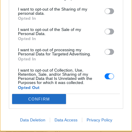
Καιρός: Πού θα «χτυπήσει» η
ζέστη σήμερα
I want to opt-out of the Sharing of my
personal data.
ΠΡΙΝ 10 ΏΡΕΣ
Opted In
Δείτε πού θα χτυπήσει περισσότερο η
ζέστη και πώς να προετοιμαστείτε
I want to opt-out of the Sale of my
Personal Data.
Opted In
I want to opt-out of processing my
Personal Data for Targeted Advertising.
Opted In
I want to opt-out of Collection, Use,
Retention, Sale, and/or Sharing of my
Personal Data that Is Unrelated with the
Purposes for which it was collected.
Opted Out
Αύγουστος: Ρεκόρ Αναχωρήσεων με 56.000
Ταξιδιώτες στα Λιμάνια
CONFIRM
Χιλιάδες ταξιδιώτες πλημμυρίζουν τα λιμάνια - πάνω από
56.000 αναχωρήσεις σε μία μέρα. Ποιοι είναι οι πιο
δημοφιλείς καλοκαιρινοί προορισμοί;
ΠΡΙΝ 10 ΏΡΕΣ
Data Deletion
Data Access
Privacy Policy