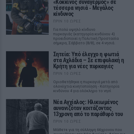
«Κόκκινος συναγερμός» σε
τέσσερα νησιά ‑ Μεγάλος
κίνδυνος
ΠΡΙΝ 10 ΏΡΕΣ
Για πολύ υψηλό κίνδυνο
πυρκαγιάς (κατηγορία κινδύνου 4)
προειδοποιεί η Πολιτική Προστασία
σήμερα, Σάββατο (8/8), σε 4 νησιά.
Σητεία: Υπό έλεγχο η φωτιά
στα Αχλάδια – Σε επιφυλακή η
Κρήτη για νέες πυρκαγιές
ΠΡΙΝ 10 ΏΡΕΣ
Οριοθετήθηκε η πυρκαγιά μετά από
ολονύχτια κινητοποίηση - Κατηγορία
κινδύνου 4 για ολόκληρο το νησί
Νέα Αγχίαλος: Ηλικιωμένος
αυνανιζόταν κοιτάζοντας
13χρονη από το παράθυρό του
ΠΡΙΝ 10 ΏΡΕΣ
Μάθετε για τη σύλληψη 66χρονου που