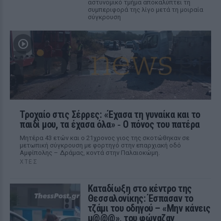
αστυνομικό τμήμα αποκαλύπτει τη
συμπεριφορά της λίγο μετά τη μοιραία
σύγκρουση
Τροχαίο στις Σέρρες: «Έχασα τη γυναίκα και το
παιδί μου, τα έχασα όλα» ‑ Ο πόνος του πατέρα
Μητέρα 43 ετών και ο 21χρονος γιος της σκοτώθηκαν σε
μετωπική σύγκρουση με φορτηγό στην επαρχιακή οδό
Αμφίπολης – Δράμας, κοντά στην Παλαιοκώμη.
ΧΤΕΣ
Καταδίωξη στο κέντρο της
Θεσσαλονίκης: Έσπασαν το
τζάμι του οδηγού – «Μην κάνεις
μ@@@», του φώναζαν