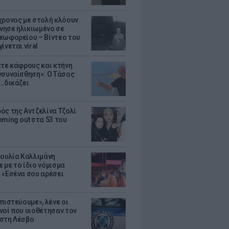
χρονος με στολή κλόουν
ησε ηλικιωμένο σε
εωφορείου – Βίντεο του
ίνεται viral
ετε κάφρους και κτήνη
νσυναίσθηση»: Ο Τάσος
..δικάζει
ός της Αντζελίνα Τζολί
oming out στα 53 του
Ιουλία Καλλιμάνη
 με το ίδιο νόμισμα
 «Εσένα σου αρέσει
πιστεύουμε», λένε οι
νοί που υιοθέτησαν τον
στη Λέσβο