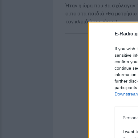
Ήταν η ώρα που θα σχόλαγαν τ
είπε στα παιδιά «θα μετρήσω 
τον κλειδώσω μέσα»!
E-Radio.g
If you wish 
sensitive in
confirm you
continue se
information 
further disc
participants
Downstream 
Persona
I want t