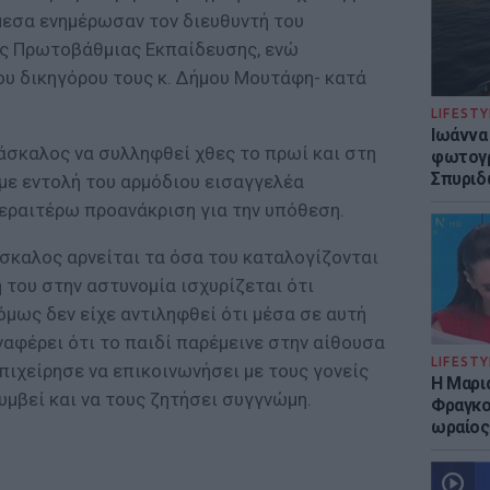
άμεσα ενημέρωσαν τον διευθυντή του
ης Πρωτοβάθμιας Εκπαίδευσης, ενώ
ου δικηγόρου τους κ. Δήμου Μουτάφη- κατά
LIFESTY
Ιωάννα
άσκαλος να συλληφθεί χθες το πρωί και στη
φωτογρ
Σπυριδ
με εντολή του αρμόδιου εισαγγελέα
περαιτέρω προανάκριση για την υπόθεση.
άσκαλος αρνείται τα όσα του καταλογίζονται
 του στην αστυνομία ισχυρίζεται ότι
όμως δεν είχε αντιληφθεί ότι μέσα σε αυτή
αναφέρει ότι το παιδί παρέμεινε στην αίθουσα
LIFESTY
πιχείρησε να επικοινωνήσει με τους γονείς
Η Μαρι
συμβεί και να τους ζητήσει συγγνώμη.
Φραγκού
ωραίος