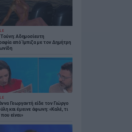
LE
 Τούνη: Αδημοσίευτη
αφία από Ίμπιζα με τον Δημήτρη
ωνίδη
LE
άννα Γεωργαντή είδε τον Γιώργο
λη και έμεινε άφωνη: «Καλέ, τι
 που είναι»