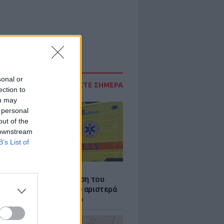
sonal or
ΔΙΑΒΑΣΤΕ ΣΗΜΕΡΑ
ection to
ou may
 personal
out of the
 downstream
B’s List of
Σ
: Συγκλονίζει η κατάθεση του
 – «Κοίταξα να στρίψω αριστερά
 γλιτώσω, δεν πρόλαβα»