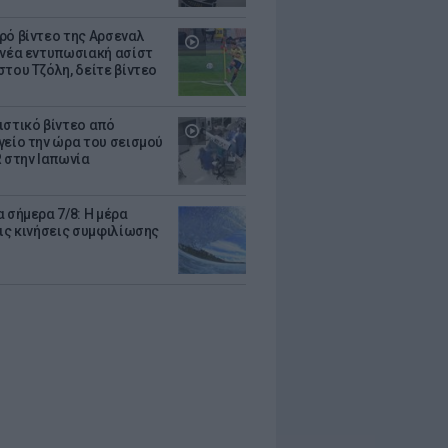
ρό βίντεο της Αρσεναλ
 νέα εντυπωσιακή ασίστ
στου Τζόλη, δείτε βίντεο
ιστικό βίντεο από
γείο την ώρα του σεισμού
R στην Ιαπωνία
 σήμερα 7/8: Η μέρα
τις κινήσεις συμφιλίωσης