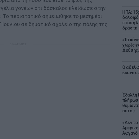
ορία από τη Ρόδο που είδε το φως της
γελία γονέων ότι δάσκαλος κλείδωσε στην
ΗΠΑ: 15
ε. Το περιστατικό σημειώθηκε το μεσημέρι
δολοφόν
στάση λ
 Ιουνίου σε δημοτικό σχολείο της πόλης της
δράστη γ
«Τα κάν
ΔΙΑΦΗΜΙΣΗ
χωρίς ε
Δούσης.
Ο αδελφ
έκανε c
Έξαλλη 
πλήρωσε
θαμώνα:
αυτό;»
«Δεν το 
Αμερικα
Αφγανό 