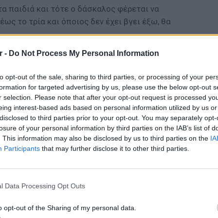
α παιδιά και τότε ο δάσκαλος φέρεται να
έως το τρία και όποιος δεν έχει βγει έξω, θα
r -
Do Not Process My Personal Information
ΔΙΑΦΗΜΙΣΗ
to opt-out of the sale, sharing to third parties, or processing of your per
formation for targeted advertising by us, please use the below opt-out s
r selection. Please note that after your opt-out request is processed y
eing interest-based ads based on personal information utilized by us or
disclosed to third parties prior to your opt-out. You may separately opt-
losure of your personal information by third parties on the IAB’s list of
. This information may also be disclosed by us to third parties on the
IA
Participants
that may further disclose it to other third parties.
ΕΙΔΗΣΕΙ
Σέρρες
οδηγού
l Data Processing Opt Outs
για να
o opt-out of the Sharing of my personal data.