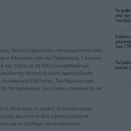
Το φοβε
από την
του Χρή
Συγκλον
χειρουρ
των 7,1
είας, Κώστα Γαβρόγλου, «απομακρύνεται από
υ, ο δάσκαλος που την Παρασκευή, 7 Ιουνίου
Τα ζώδια
α της τάξης με τη λήξη των μαθημάτων.
ευνοεί 
Διευθυντής Νοτίου Αιγαίου άμεσα έδωσε
ς Διοικητικής Εξέτασης. Του θέματος έχει
ετά την προσφυγή του γονέα», αναφέρεται σε
τη «Ροδιακή» οι γονείς, οι οποίοι έχουν
κία και φοιτά στο ίδιο σχολείο αλλά σε
ησαν με το χτύπημα του κουδουνιού.