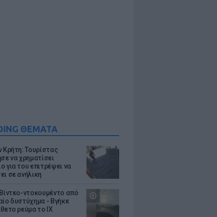
DING ΘΕΜΑΤΑ
ν Κρήτη: Τουρίστας
ησε να χρηματίσει
ο για του επιτρέψει να
ει σε ανήλικη
 Βίντεο-ντοκουμέντο από
αίο δυστύχημα - Βγήκε
ίθετο ρεύμα το ΙΧ