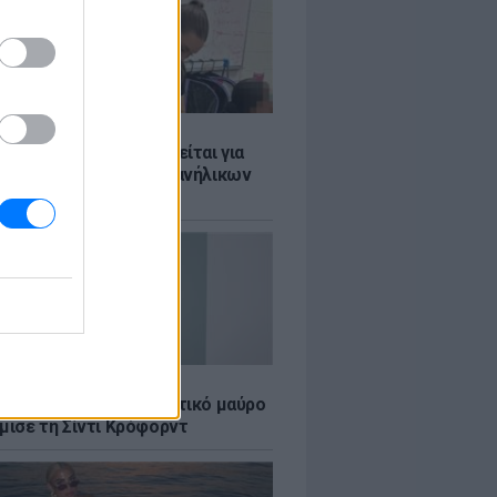
Σ
ασκάλα χορού κατηγορείται για
λική κακοποίηση δύο ανήλικων
ν της
LE
κέρμπερ: Με αποκαλυπτικό μαύρο
μισε τη Σίντι Κρόφορντ