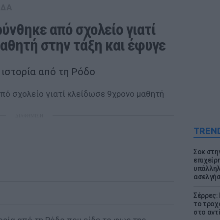
ΑΔΑ
νθηκε από σχολείο γιατί 
αθητή στην τάξη και έφυγε
 ιστορία από τη Ρόδο
ΔΙΑΦΗΜΙΣΗ
TREN
Σοκ στη
επιχείρ
υπάλληλ
ασελγήσ
Σέρρες:
το τροχ
στο αντ