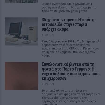
Ο ναός έχει πέσει θύμα βανδάλων 4
φορές τα τελευταία δύο χρόνια, με τις
τρεις να συμβαίνουν μόνο φέτος
35 χρόνια Ίντερνετ: Η πρώτη
ιστοσελίδα στην ιστορία
υπάρχει ακόμα
ΣΉΜΕΡΑ
Στις 6 Αυγούστου 1991 ο Τιμ Μπέρνερς Λι
δημοσίευσε το info.cern.ch από το
ερευνητικό κέντρο CERN στη Γενεύη - μια
απλή σελίδα κειμένου που άλλαξε τον
κόσμο.
Συγκλονιστικό βίντεο από τη
φωτιά στο Πόρτο Γερμενό: Η
νύχτα κόλασης που έζησαν όσοι
επιχειρούσαν
ΣΉΜΕΡΑ
Το οπτικό υλικό αποτυπώνει τις
δραματικές στιγμές του αποκλεισμού και
της επιχείρησης εκκένωσης της
περιοχής, καθώς οι φλόγες πλησίαζαν
επικίνδυνα