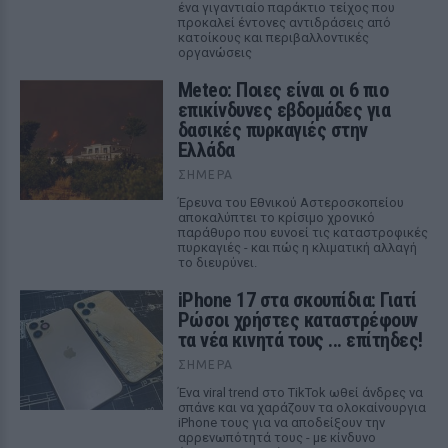
ένα γιγαντιαίο παράκτιο τείχος που
προκαλεί έντονες αντιδράσεις από
κατοίκους και περιβαλλοντικές
οργανώσεις
Meteo: Ποιες είναι οι 6 πιο
επικίνδυνες εβδομάδες για
δασικές πυρκαγιές στην
Ελλάδα
ΣΉΜΕΡΑ
Έρευνα του Εθνικού Αστεροσκοπείου
αποκαλύπτει το κρίσιμο χρονικό
παράθυρο που ευνοεί τις καταστροφικές
πυρκαγιές - και πώς η κλιματική αλλαγή
το διευρύνει.
iPhone 17 στα σκουπίδια: Γιατί
Ρώσοι χρήστες καταστρέφουν
τα νέα κινητά τους ... επίτηδες!
ΣΉΜΕΡΑ
Ένα viral trend στο TikTok ωθεί άνδρες να
σπάνε και να χαράζουν τα ολοκαίνουργια
iPhone τους για να αποδείξουν την
αρρενωπότητά τους - με κίνδυνο