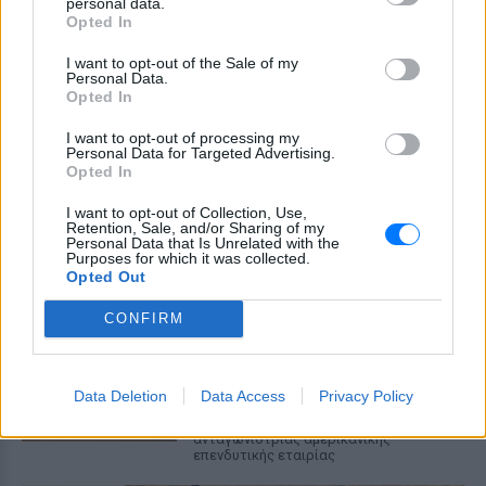
personal data.
αλυσίδα Wetherspoons και τον όμιλο ATG
Opted In
Theatres, ολοένα περισσότεροι χώροι
εστίασης και ψυχαγωγίας κλείνουν την
πόρτα στα Ray-Ban Meta glasses.
I want to opt-out of the Sale of my
Personal Data.
Ο εκλεκτός του Τραμπ: Το
Opted In
κρυφό σχέδιο διαδοχής στην
I want to opt-out of processing my
ηγεσία του MAGA
Personal Data for Targeted Advertising.
Opted In
ΣΉΜΕΡΑ
Ο Ντόναλντ Τραμπ φέρεται να έδωσε
I want to opt-out of Collection, Use,
ιδιωτικά το πιο ξεκάθαρο μέχρι σήμερα
Retention, Sale, and/or Sharing of my
σήμα υπέρ του αντιπροέδρου ως
Personal Data that Is Unrelated with the
διαδόχου του στο Ρεπουμπλικανικό
Purposes for which it was collected.
Κόμμα, ενώ παράλληλα διατηρεί ανοιχτή
Opted Out
την εξίσωση με τον Μάρκο Ρούμπιο.
Συμφωνία εξαγοράς για την
CONFIRM
EasyJet ‑ Στην αμερικανική
Appolo για 6,65 δισ. ευρώ
ΣΉΜΕΡΑ
Data Deletion
Data Access
Privacy Policy
Μετά την απόσυρση από τη διαδικασία
ανταγωνίστριας αμερικανικής
επενδυτικής εταιρίας