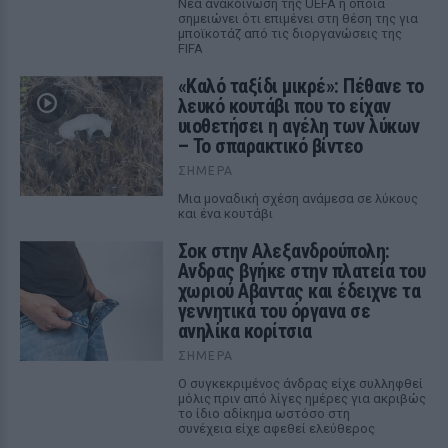
Νέα ανακοίνωση της UEFA η οποία
σημειώνει ότι επιμένει στη θέση της για
μποϊκοτάζ από τις διοργανώσεις της
FIFA
«Καλό ταξίδι μικρέ»: Πέθανε το
λευκό κουτάβι που το είχαν
υιοθετήσει η αγέλη των λύκων
– Το σπαρακτικό βίντεο
ΣΉΜΕΡΑ
Μια μοναδική σχέση ανάμεσα σε λύκους
και ένα κουτάβι
Σοκ στην Αλεξανδρούπολη:
Ανδρας βγήκε στην πλατεία του
χωριού Αβαντας και έδειχνε τα
γεννητικά του όργανα σε
ανηλίκα κορίτσια
ΣΉΜΕΡΑ
Ο συγκεκριμένος άνδρας είχε συλληφθεί
μόλις πριν από λίγες ημέρες για ακριβώς
το ίδιο αδίκημα ωστόσο στη
συνέχεια είχε αφεθεί ελεύθερος