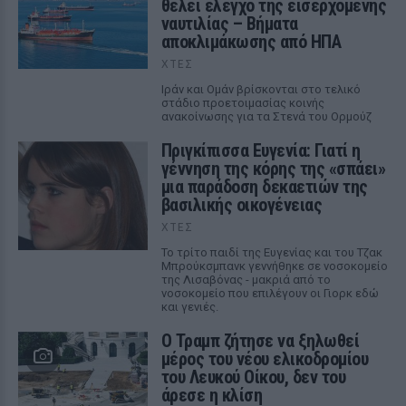
θέλει έλεγχο της εισερχόμενης
ναυτιλίας – Βήματα
αποκλιμάκωσης από ΗΠΑ
ΧΤΕΣ
Ιράν και Ομάν βρίσκονται στο τελικό
στάδιο προετοιμασίας κοινής
ανακοίνωσης για τα Στενά του Ορμούζ
Πριγκίπισσα Ευγενία: Γιατί η
γέννηση της κόρης της «σπάει»
μια παράδοση δεκαετιών της
βασιλικής οικογένειας
ΧΤΕΣ
Το τρίτο παιδί της Ευγενίας και του Τζακ
Μπρούκσμπανκ γεννήθηκε σε νοσοκομείο
της Λισαβόνας - μακριά από το
νοσοκομείο που επιλέγουν οι Γιορκ εδώ
και γενιές.
Ο Τραμπ ζήτησε να ξηλωθεί
μέρος του νέου ελικοδρομίου
του Λευκού Οίκου, δεν του
άρεσε η κλίση