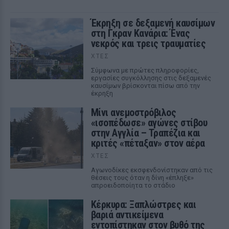
Έκρηξη σε δεξαμενή καυσίμων
στη Γκραν Κανάρια: Ένας
νεκρός και τρεις τραυματίες
ΧΤΕΣ
Σύμφωνα με πρώτες πληροφορίες,
εργασίες συγκόλλησης στις δεξαμενές
καυσίμων βρίσκονται πίσω από την
έκρηξη
Μίνι ανεμοστρόβιλος
«ισοπέδωσε» αγώνες στίβου
στην Αγγλία – Τραπέζια και
κριτές «πέταξαν» στον αέρα
ΧΤΕΣ
Αγωνοδίκες εκσφενδονίστηκαν από τις
θέσεις τους όταν η δίνη «έπληξε»
απροειδοποίητα το στάδιο
Κέρκυρα: Ξαπλώστρες και
βαριά αντικείμενα
εντοπίστηκαν στον βυθό της