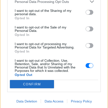
Personal Data Processing Opt Outs
Τα προβλήματα ξεκίνησαν μετά την
επιστροφή του από τον στρατό
I want to opt-out of the Sharing of my
personal data.
Opted In
I want to opt-out of the Sale of my
Personal Data.
Opted In
I want to opt-out of processing my
Personal Data for Targeted Advertising.
Opted In
Βίντεο: Υποψήφιος Δημοκρατικών στη Χαβάη
βρίζει γυναίκες σε παραλία και τρώει ξύλο
I want to opt-out of Collection, Use,
Retention, Sale, and/or Sharing of my
Οι Αρχές συνέλαβαν τον Κίριλ Μπάσιν, υποψήφιο των
Personal Data that Is Unrelated with the
Δημοκρατικών για το Κογκρέσο στη Χαβάη, μετά από
Purposes for which it was collected.
επεισόδιο σε κατάμεστη παραλία όπου φέρεται να απείλησε
Opted Out
λουόμενους και να εμπλάκηκε σε βίαιη συμπλοκή
ΠΡΙΝ 11 ΏΡΕΣ
CONFIRM
Εντοπίστηκε σήραγγα 40
μέτρων στη Λιθουανία για τη
Data Deletion
Data Access
Privacy Policy
διέλευση παράνομων
μεταναστών από τη