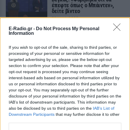
έπεφτε όπως ο Μπάιντεν»,
δείτε βίντεο
ΠΡΙΝ 11 ΏΡΕΣ
Μια από τις επικότερες τούμπες του Τζο
E-Radio.gr -
Do Not Process My Personal
Μπάιντεν ήταν στη σκηνή εκδήλωση της
Information
αμερικανικής Σχολής Ικάρων
Μυστράς: «Δεν ήταν οικονομικό
If you wish to opt-out of the sale, sharing to third parties, or
το κίνητρο» υποστηρίζει ο
processing of your personal or sensitive information for
συνήγορος του 55χρονου που
targeted advertising by us, please use the below opt-out
είχε τη σορό του πατέρα του σε
section to confirm your selection. Please note that after your
καταψύκτη
opt-out request is processed you may continue seeing
ΠΡΙΝ 11 ΏΡΕΣ
interest-based ads based on personal information utilized by
us or personal information disclosed to third parties prior to
Ο ίδιος δήλωσε ότι ο πελάτης του είχε
μια εξαιρετικά έντονη συναισθηματική
your opt-out. You may separately opt-out of the further
εξάρτηση από τους γονείς του
disclosure of your personal information by third parties on the
IAB’s list of downstream participants. This information may
Βόλος: 26χρονος απείλησε να
also be disclosed by us to third parties on the
IAB’s List of
σφάξει τη μητέρα του και
Downstream Participants
χτύπησε τον αδελφό του για το
that may further disclose it to other
πρωινό
third parties.
ΠΡΙΝ 11 ΏΡΕΣ