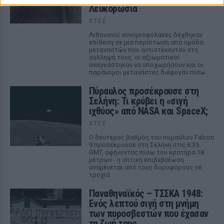
Λευκορωσία
ΧΤΕΣ
Λιθουανοί συνοριοφύλακες δέχθηκαν
επίθεση σε μία περίπτωση από ομάδα
μεταναστών που αντιστέκονταν στη
σύλληψή τους, οι αξιωματικοί
αναγκάστηκαν να υποχωρήσουν και οι
παράνομοι μετανάστες διέφυγαν πίσω
Πύραυλος προσέκρουσε στη
Σελήνη: Τι κρύβει η «σιγή
ιχθύος» από NASA και SpaceX;
ΧΤΕΣ
Ο δεύτερος βαθμός του πυραύλου Falcon
9 προσέκρουσε στη Σελήνη στις 6:35
GMT, αφήνοντας πίσω του κρατήρα 18
μέτρων - η οπτική επιβεβαίωση
αναμένεται από τους δορυφόρους σε
τροχιά
Παναθηναϊκός – ΤΣΣΚΑ 1948:
Ενός λεπτού σιγή στη μνήμη
των πυροσβεστών που έχασαν
τη ζωή τους