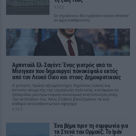
ΧΤΕΣ
Οι «πράσινοι« θα τιμήσουν όσους έπεσαν
εν ώρα καθήκοντος
Αμπντούλ Ελ‑Σαγέντ: Ένας γιατρός από το
Μίσιγκαν που δημιουργεί πονοκέφαλο εκτός
από τον Λευκό Οίκο και στους Δημοκρατικούς
Ο γιατρός, πρώην αξιωματούχος δημόσιας υγείας και
έντονος επικριτής της ισραηλινής πολιτικής, κατάφερε να
ξεπεράσει μία πρωτοφανή οικονομική κινητοποίηση υπέρ
της αντιπάλου του, Χέιλι Στίβενς βασιζόμενος σε ένα
καθαρά αντικαθεστωτικό αφήγημα
ΧΤΕΣ
Ένα βήμα πριν τη συμφωνία για
τα Στενά του Ορμούζ: Το Ιράν