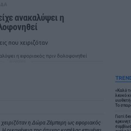
ΑΔΑ
ίχε ανακαλύψει η 
ολοφονηθεί
ις που χειριζόταν
ΔΙΑΦΗΜΙΣΗ
TREN
«Καλό τα
λευκό κ
υιοθετή
Το σπαρ
Γιατί δε
ερευνητ
υ χειριζόταν η Δώρα Ζέμπερη ως εφοριακός
συμβίωσ
. Η οικογένεια της άτυχης κοπέλας επιμένει