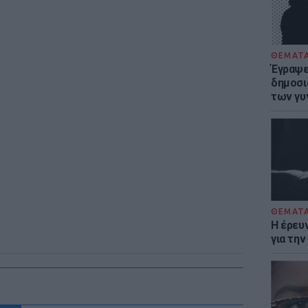
ΘΕΜΑΤ
Έγραψε 
δημοσι
των γυ
ΘΕΜΑΤ
Η έρευ
για τη