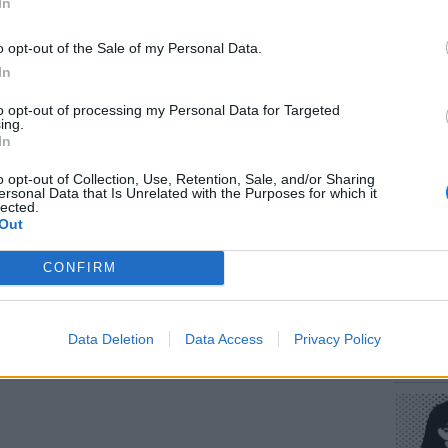
In
o opt-out of the Sale of my Personal Data.
In
to opt-out of processing my Personal Data for Targeted
ΕΥ ΖΗΝ
ing.
Πώς να
In
στους 
o opt-out of Collection, Use, Retention, Sale, and/or Sharing
ersonal Data that Is Unrelated with the Purposes for which it
lected.
gr στο
Google News
και μάθετε πρώτοι
τα
Out
CONFIRM
 μπείτε στην
ροή ειδήσεων
του E-Daily.gr
POP CU
r και στο Instagram
Data Deletion
Data Access
Privacy Policy
Η κωμω
νεοπλο
ΔΙΑΦΗΜΙΣΗ