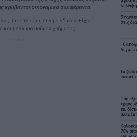
αγέλη λύ
επενέβη
ης κρύβονται οικονομικά συμφέροντα.
5 ταινίε
πως υποστηρίζει, πηγή κινδύνου. Είχε
στις δι
α και ξέπλυμα μαύρου χρήματος.
ΔΙΑΦΗΜΙΣΗ
10 αποφ
Αύγουσ
Τα ζώδια
ευνοεί 
Πού εξα
τραγουδ
εκ. δίσ
άλλαξε 
Καλοκαι
70% από
ένδυσης