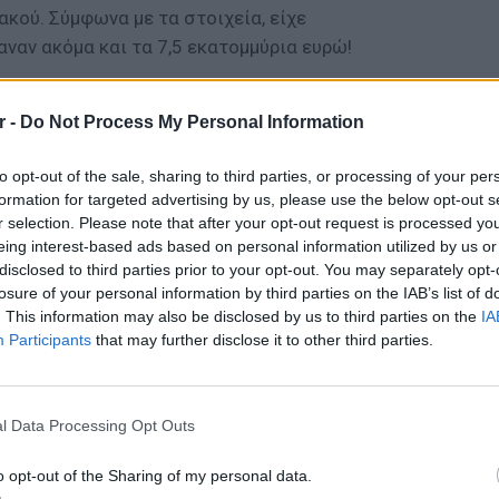
κού. Σύμφωνα με τα στοιχεία, είχε
ναν ακόμα και τα 7,5 εκατομμύρια ευρώ!
ό κόσκινο όλες τις υποθέσεις που
r -
Do Not Process My Personal Information
έμπερη, αναφέρει ότι «δε θα σταματήσουμε
to opt-out of the sale, sharing to third parties, or processing of your per
ήθεια μέχρι τέλους. Σίγουρα πρέπει να
formation for targeted advertising by us, please use the below opt-out s
r selection. Please note that after your opt-out request is processed y
ις της αδερφής μου. Εκεί πιστεύω ότι είναι
eing interest-based ads based on personal information utilized by us or
disclosed to third parties prior to your opt-out. You may separately opt-
losure of your personal information by third parties on the IAB’s list of
νομικός εισαγγελέας ενώ αναμένεται σε λίγες
. This information may also be disclosed by us to third parties on the
IA
 δεύτερο βαθμό του δολοφόνου της Δώρας.
Participants
that may further disclose it to other third parties.
ΕΥ ΖΗΝ
6 φρού
l Data Processing Opt Outs
εκτός 
ΔΙΑΦΗΜΙΣΗ
o opt-out of the Sharing of my personal data.