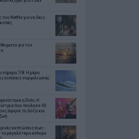
κων εξηγεί γιατί δεν
ς του Netflix για να δεις
ακοπές
θέγματα για τον
το
 σήμερα 7/8: Η μέρα
τις κινήσεις συμφιλίωσης
φανίστηκε η Dido; Η
ίστρια που πούλησε 40
κους άφησε τη δόξα και
ζωή
ρινές εκπτώσεις έως -
 τα μεγαλύτερα eshops
!