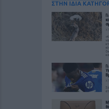
ΣΤΗΝ ΙΔΙΑ ΚΑΤΗΓΟ
Γ
κ
α
Χ
«Κ
να
κτ
εί
ζω
κα
Γ
Υ
Β
Χ
Σύ
έτ
M
θ