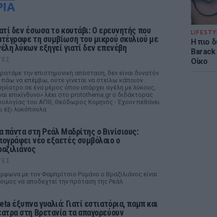
ΡΙΑ
ιατί δεν έσωσα το κουτάβι: Ο ερευνητής που
LIFESTY
ατέγραφε τη συμβίωση του μικρού σκυλιού με
Η πιο 
γέλη λύκων εξηγεί γιατί δεν επενέβη
Barack
ΤΕΣ
Οίκο
ρατάμε την επιστημονική απόσταση, δεν είναι δυνατόν
 πάω να επέμβω, ούτε γίνεται να στείλω κάποιον
ηνίατρο σε ένα μέρος όπου υπάρχει αγέλη με λύκους,
ναι επικίνδυνο» λέει στο protothema.gr ο διδάκτορας
ολογίας του ΑΠΘ, Θεόδωρος Κομηνός - Έχουν πεθάνει
ι έξι λυκόπουλα
ια πάντα στη Ρεάλ Μαδρίτης ο Βινίσιους:
πογράφει νέο εξαετές συμβόλαιο ο
ραζιλιάνος
ΤΕΣ
μφωνα με τον Φαμπρίτσιο Ρομάνο ο Βραζιλιάνος είναι
οιμος να αποδεχτεί την πρόταση της Ρεάλ
eta έξυπνα γυαλιά: Γιατί εστιατόρια, παμπ και
έατρα στη Βρετανία τα απαγορεύουν