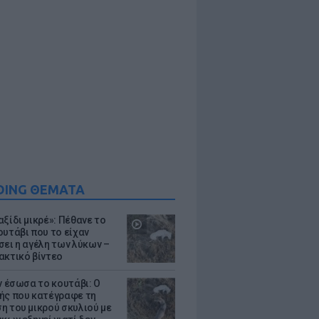
DING ΘΕΜΑΤΑ
ξίδι μικρέ»: Πέθανε το
ουτάβι που το είχαν
σει η αγέλη των λύκων –
ακτικό βίντεο
ν έσωσα το κουτάβι: Ο
ής που κατέγραφε τη
η του μικρού σκυλιού με