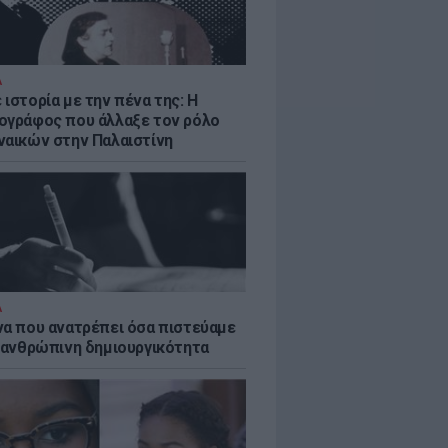
Α
ιστορία με την πένα της: Η
ογράφος που άλλαξε τον ρόλο
ναικών στην Παλαιστίνη
Α
να που ανατρέπει όσα πιστεύαμε
ν ανθρώπινη δημιουργικότητα