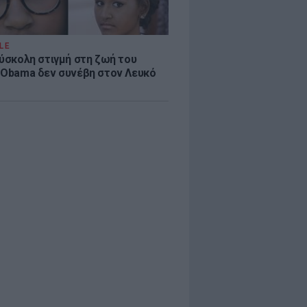
LE
δύσκολη στιγμή στη ζωή του
 Obama δεν συνέβη στον Λευκό