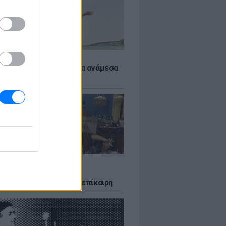
 αποφύγεις το σύγκαμα ανάμεσα
μηρούς
LTURE
δία που σατίρισε τον
υτισμό και παραμένει επίκαιρη