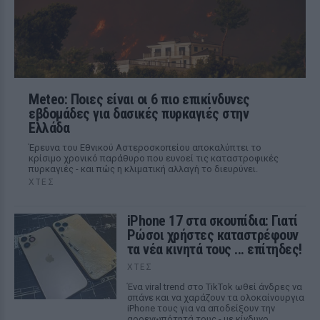
Meteo: Ποιες είναι οι 6 πιο επικίνδυνες
εβδομάδες για δασικές πυρκαγιές στην
Ελλάδα
Έρευνα του Εθνικού Αστεροσκοπείου αποκαλύπτει το
κρίσιμο χρονικό παράθυρο που ευνοεί τις καταστροφικές
πυρκαγιές - και πώς η κλιματική αλλαγή το διευρύνει.
ΧΤΕΣ
iPhone 17 στα σκουπίδια: Γιατί
Ρώσοι χρήστες καταστρέφουν
τα νέα κινητά τους ... επίτηδες!
ΧΤΕΣ
Ένα viral trend στο TikTok ωθεί άνδρες να
σπάνε και να χαράζουν τα ολοκαίνουργια
iPhone τους για να αποδείξουν την
αρρενωπότητά τους - με κίνδυνο