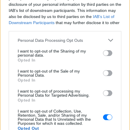
disclosure of your personal information by third parties on the
IAB’s list of downstream participants. This information may
also be disclosed by us to third parties on the
IAB’s List of
Downstream Participants
that may further disclose it to other
third parties.
Personal Data Processing Opt Outs
ΔΕΙΤΕ ΕΠΙΣΗΣ
I want to opt-out of the Sharing of my
personal data.
Opted In
ΣΤΗΝ ΙΔΙΑ ΚΑΤΗΓΟΡΙΑ
I want to opt-out of the Sale of my
Personal Data.
Γιατί δεν έσωσα το κουτάβι: Ο
Opted In
ερευνητής που κατέγραφε τη
συμβίωση του μικρού σκυλιού
I want to opt-out of processing my
με αγέλη λύκων εξηγεί γιατί
Personal Data for Targeted Advertising.
δεν επενέβη
Opted In
ΧΤΕΣ
I want to opt-out of Collection, Use,
Retention, Sale, and/or Sharing of my
«Κρατάμε την επιστημονική απόσταση,
Personal Data that Is Unrelated with the
δεν είναι δυνατόν να πάω να επέμβω,
Purposes for which it was collected.
ούτε γίνεται να στείλω κάποιον
Opted Out
κτηνίατρο σε ένα μέρος όπου υπάρχει