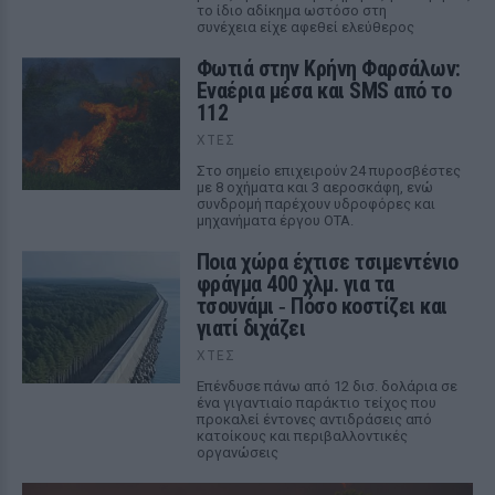
το ίδιο αδίκημα ωστόσο στη
συνέχεια είχε αφεθεί ελεύθερος
Φωτιά στην Κρήνη Φαρσάλων:
Εναέρια μέσα και SMS από το
112
ΧΤΕΣ
Στο σημείο επιχειρούν 24 πυροσβέστες
με 8 οχήματα και 3 αεροσκάφη, ενώ
συνδρομή παρέχουν υδροφόρες και
μηχανήματα έργου ΟΤΑ.
Ποια χώρα έχτισε τσιμεντένιο
φράγμα 400 χλμ. για τα
τσουνάμι ‑ Πόσο κοστίζει και
γιατί διχάζει
ΧΤΕΣ
Επένδυσε πάνω από 12 δισ. δολάρια σε
ένα γιγαντιαίο παράκτιο τείχος που
προκαλεί έντονες αντιδράσεις από
κατοίκους και περιβαλλοντικές
οργανώσεις