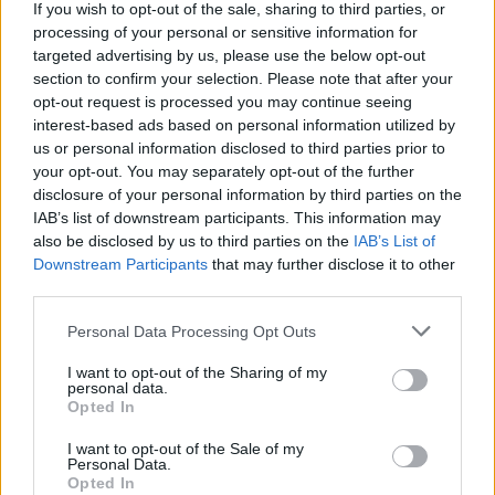
If you wish to opt-out of the sale, sharing to third parties, or
processing of your personal or sensitive information for
targeted advertising by us, please use the below opt-out
section to confirm your selection. Please note that after your
opt-out request is processed you may continue seeing
interest-based ads based on personal information utilized by
us or personal information disclosed to third parties prior to
Ακολουθήστε το E-Radio.gr στο
Google News
your opt-out. You may separately opt-out of the further
και μάθετε πρώτοι
τα πιο hot νέα
.
disclosure of your personal information by third parties on the
IAB’s list of downstream participants. This information may
Εσύ μπήκες στο E-Daily.gr; Τα νέα της ημέρας
also be disclosed by us to third parties on the
IAB’s List of
Downstream Participants
that may further disclose it to other
και ότι σου κάνει κλικ!
third parties.
Ακολουθήστε το E-Radio.gr και στο Instagram
Personal Data Processing Opt Outs
ΔΙΑΦΗΜΙΣΗ
I want to opt-out of the Sharing of my
personal data.
Opted In
I want to opt-out of the Sale of my
Personal Data.
Opted In