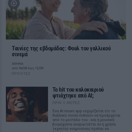
Ταινίες της εβδομάδας: Φουλ του γαλλικού
σινεμά
ΑΘΗΝΑ
από 06/08 έως 12/08
ΠΡΟΧΤΈΣ
Το hit του καλοκαιριού
φτιάχτηκε από AI;
ΠΡΙΝ 3 ΜΈΡΕΣ
Ένα AI music app ισχυρίζεται ότι το
Rubberz «πολύ πιθανό» να προέρχεται
από το μοντέλο του - και η μουσική
βιομηχανία αναρωτιέται αν η χρήση
τεχνητής νοημοσύνης πρέπει να