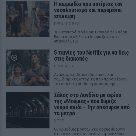
Η κωμωδία που σατίρισε τον
νεοπλουτισμό και παραμένει
επίκαιρη
ΠΡΙΝ 4 ΏΡΕΣ
108 επεισόδια γέλιου: Η σειρά του Χάρη
Ρώμα που αξίζει να δούμε ξανά στις
επαναλήψεις
5 ταινίες του Netflix για να δεις
στις διακοπές
ΠΡΙΝ 4 ΏΡΕΣ
Aνάλαφρες, διασκεδαστικές και
ταξιδιάρικες ιστορίες που προσφέρουν
την απόλυτη αίσθηση απόδρασης
Σάλος στο Λονδίνο με αφίσα
της «Μούμιας» που θύμιζε
νεκρό παιδί ‑ Την απέσυραν από
το μετρό
ΧΤΕΣ
Οι αρμόδιες βρετανικές αρχές έκριναν
ότι το υλικό ήταν ικανό να προκαλέσει