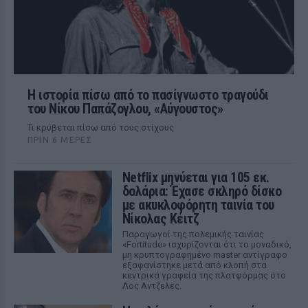
Η ιστορία πίσω από το πασίγνωστο τραγούδι
του Νίκου Παπάζογλου, «Αύγουστος»
Τι κρύβεται πίσω από τους στίχους
ΠΡΙΝ 6 ΜΈΡΕΣ
Netflix μηνύεται για 105 εκ.
δολάρια: Έχασε σκληρό δίσκο
με ακυκλοφόρητη ταινία του
Νίκολας Κέιτζ
Παραγωγοί της πολεμικής ταινίας
«Fortitude» ισχυρίζονται ότι το μοναδικό,
μη κρυπτογραφημένο master αντίγραφο
εξαφανίστηκε μετά από κλοπή στα
κεντρικά γραφεία της πλατφόρμας στο
Λος Αντζελες.