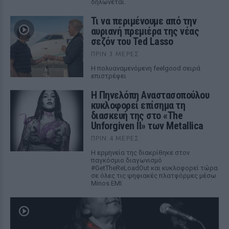
δηλώνεται.
Τι να περιμένουμε από την
αυριανή πρεμιέρα της νέας
σεζόν του Ted Lasso
ΠΡΙΝ 3 ΜΈΡΕΣ
Η πολυαναμενόμενη feelgood σειρά
επιστρέφει
Η Πηνελόπη Αναστασοπούλου
κυκλοφορεί επίσημα τη
διασκευή της στο «The
Unforgiven II» των Metallica
ΠΡΙΝ 4 ΜΈΡΕΣ
Η ερμηνεία της διακρίθηκε στον
παγκόσμιο διαγωνισμό
#GetTheReLoadOut και κυκλοφορεί τώρα
σε όλες τις ψηφιακές πλατφόρμες μέσω
Minos EMI.