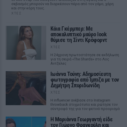
σεβασμός μπορούν να διαρκέσουν πέρα από τον γάμο, χάρη
και στην κόρη τους.
ΧΤΕΣ
Κάια Γκέρμπερ: Με
αποκαλυπτικό μαύρο look
θύμισε τη Σίντι Κρόφορντ
ΧΤΕΣ
Η 24χρονη πρωτοστάτησε σε εκδήλωση
για τη σειρά «The Shards» στο Λος
Αντζελες
Ιωάννα Τούνη: Αδημοσίευτη
φωτογραφία από Ίμπιζα με τον
Δημήτρη Σπυριδωνίδη
ΧΤΕΣ
Η influencer ανέβασε στο Instagram
throwback στιγμιότυπο και ρώτησε τον
σύντροφό της για τον φετινό προορισμό
Η Μαριάννα Γεωργαντή είδε
τον Γιώργο Φραγκούλη και