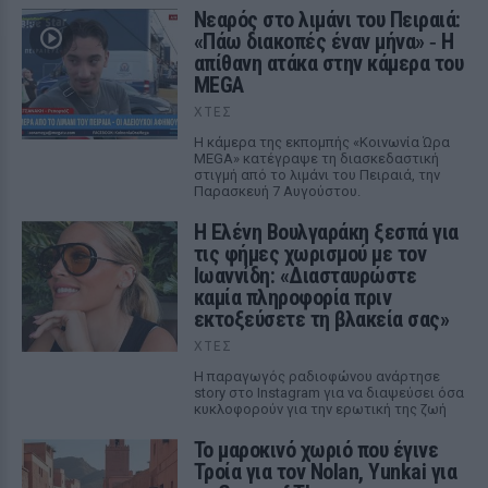
Νεαρός στο λιμάνι του Πειραιά:
«Πάω διακοπές έναν μήνα» ‑ Η
απίθανη ατάκα στην κάμερα του
MEGA
ΧΤΕΣ
Η κάμερα της εκπομπής «Κοινωνία Ώρα
MEGA» κατέγραψε τη διασκεδαστική
στιγμή από το λιμάνι του Πειραιά, την
Παρασκευή 7 Αυγούστου.
Η Ελένη Βουλγαράκη ξεσπά για
τις φήμες χωρισμού με τον
Ιωαννίδη: «Διασταυρώστε
καμία πληροφορία πριν
εκτοξεύσετε τη βλακεία σας»
ΧΤΕΣ
Η παραγωγός ραδιοφώνου ανάρτησε
story στο Instagram για να διαψεύσει όσα
κυκλοφορούν για την ερωτική της ζωή
Το μαροκινό χωριό που έγινε
Τροία για τον Nolan, Yunkai για