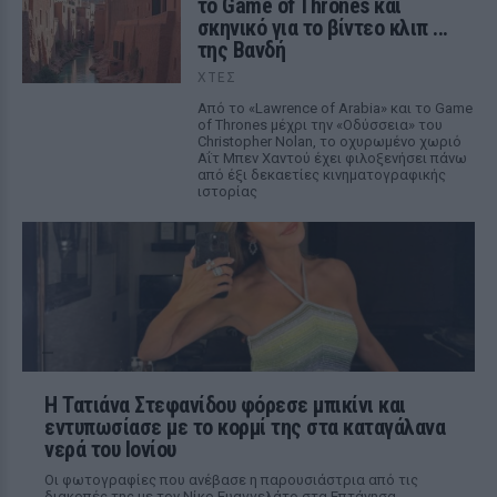
το Game of Thrones και
σκηνικό για το βίντεο κλιπ ...
της Βανδή
ΧΤΕΣ
Από το «Lawrence of Arabia» και το Game
of Thrones μέχρι την «Οδύσσεια» του
Christopher Nolan, το οχυρωμένο χωριό
Αΐτ Μπεν Χαντού έχει φιλοξενήσει πάνω
από έξι δεκαετίες κινηματογραφικής
ιστορίας
Η Τατιάνα Στεφανίδου φόρεσε μπικίνι και
εντυπωσίασε με το κορμί της στα καταγάλανα
νερά του Ιονίου
Οι φωτογραφίες που ανέβασε η παρουσιάστρια από τις
διακοπές της με τον Νίκο Ευαγγελάτο στα Επτάνησα