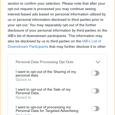
ΔΕΙΤΕ ΕΠΙΣΗΣ
section to confirm your selection. Please note that after your
opt-out request is processed you may continue seeing
ΣΤΗΝ ΙΔΙΑ ΚΑΤΗΓΟΡΙΑ
interest-based ads based on personal information utilized by
us or personal information disclosed to third parties prior to
your opt-out. You may separately opt-out of the further
Νοσηλεύτρια πήγε κομμωτήριο
disclosure of your personal information by third parties on the
πρώτη φορά μετά από 4 χρόνια
IAB’s list of downstream participants. This information may
– Η απίθανη μεταμόρφωσή της
also be disclosed by us to third parties on the
IAB’s List of
έγινε viral
Downstream Participants
that may further disclose it to other
ΠΡΙΝ 10 ΏΡΕΣ
third parties.
Ενώ φρόντιζε όλους τους άλλους...
κανείς δεν φρόντισε για εκείνη
Personal Data Processing Opt Outs
Γέννησε η Λίλα Μπακλέση: Η
I want to opt-out of the Sharing of my
απροσδόκητη ανάρτηση του
personal data.
συντρόφου της για τον ερχομό
Opted In
του γιου τους
I want to opt-out of the Sale of my
ΠΡΙΝ 10 ΏΡΕΣ
Personal Data.
Opted In
Η γνωστή ηθοποιός Λίλα Μπακλέση έγινε
για πρώτη φορά μαμά, καλωσορίζοντας
στον κόσμο ένα υγιέστατο αγοράκι το
I want to opt-out of processing my
βράδυ της Παρασκευής 7 Αυγούστου.
Personal Data for Targeted Advertising.
Opted In