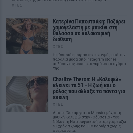
ΧΤΕΣ
Κατερίνα Παπουτσάκη: Ποζάρει
χαμογελαστή με μπικίνι στη
θάλασσα σε καλοκαιρινή
διάθεση
ΧΤΕΣ
Η ηθοποιός μοιράστηκε στιγμές από την
παραλία μέσα από Instagram stories,
ποζάροντας μέσα στο νερό με τα αγόρια
της
Charlize Theron: Η «Καλυψώ»
κλείνει τα 51 ‑ H ζωή και ο
ρόλος που άλλαξε τα πάντα για
εκείνη
ΧΤΕΣ
Από το Όσκαρ για το Monster μέχρι τη
μυθική Καλυψώ στην «Οδύσσεια» του
Νόλαν - η Νοτιοαφρικανή σταρ γιορτάζει
51 χρόνια ζωής και μια καριέρα χωρίς
στερεότυπα.