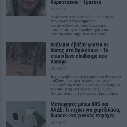
Καρυστιανού – Γρατσία
ΣΉΜΕΡΑ
Ο Κώστας Ντουντουλάκης επιτίθεται
στην ηγεσία του κόμματος,
καταγγέλλοντας «απολυταρχικό
προσωποπαγές διευθυντήριο» και
άρνηση θέσπισης καταστατικού.
Ανήλικοι έβαζαν φωτιά σε
δάσος στα Βριλήσσια – Το
επικίνδυνο challenge που
σόκαρε
ΣΉΜΕΡΑ
Τρεις έφηβοι καταγράφηκαν σε βίντεο να
παίζουν με τη φωτιά μέσα σε πυκνό
πευκοδάσος στην λεωφόρο Πεντέλης, με
την υπόθεση να ερευνά η Διεύθυνση
Αντιμετώπισης Εγκλημάτων Εμπρησμού.
Μεταφορές μέσω IRIS και
ΑΑΔΕ: Τι ισχύει για χαρτζιλίκια,
δωρεές και γονικές παροχές
ΣΉΜΕΡΑ