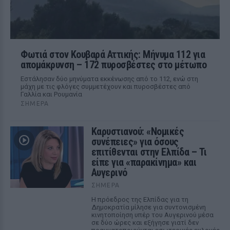
Φωτιά στον Κουβαρά Αττικής: Μήνυμα 112 για
απομάκρυνση – 172 πυροσβέστες στο μέτωπο
Εστάλησαν δύο μηνύματα εκκένωσης από το 112, ενώ στη
μάχη με τις φλόγες συμμετέχουν και πυροσβέστες από
Γαλλία και Ρουμανία
ΣΉΜΕΡΑ
Καρυστιανού: «Νομικές
συνέπειες» για όσους
επιτίθενται στην Ελπίδα – Τι
είπε για «παρακίνημα» και
Αυγερινό
ΣΉΜΕΡΑ
Η πρόεδρος της Ελπίδας για τη
Δημοκρατία μίλησε για συντονισμένη
κινητοποίηση υπέρ του Αυγερινού μέσα
σε δύο ώρες και εξήγησε γιατί δεν