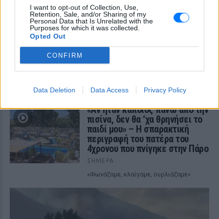
Πάτρας.
I want to opt-out of Collection, Use,
Retention, Sale, and/or Sharing of my
Καταδίωξη στη Θεσσαλονίκη
Personal Data that Is Unrelated with the
με βίντεο ντοκουμέντο –
Purposes for which it was collected.
Opted Out
Συνελήφθη 37χρονος με
κλεμμένο Ι.Χ. αφού έσπασαν το
CONFIRM
τζάμι του
ΣΉΜΕΡΑ
37χρονος οδηγός τραυματίστηκε κατά
Data Deletion
Data Access
Privacy Policy
τη διάρκεια του περιστατικού
«Αν ήταν κάποιος πάνω από την
πισίνα, δεν θα ‘χα θρηνήσει το
παιδί μου» – Η σπαρακτική
περιγραφή του πατέρα του
4χρονου που πνίγηκε στην Πάρο
ΣΉΜΕΡΑ
«Φωνάζαμε, κλαίγαμε, ουρλιάζαμε»