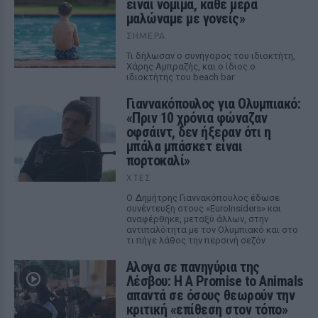
είναι νόμιμα, κάθε μέρα
μαλώναμε με γονείς»
ΣΉΜΕΡΑ
Τι δήλωσαν ο συνήγορος του ιδιοκτήτη,
Χάρης Αμπραζής, και ο ίδιος ο
ιδιοκτήτης του beach bar
Γιαννακόπουλος για Ολυμπιακό:
«Πριν 10 χρόνια φώναζαν
οφσάιντ, δεν ήξεραν ότι η
μπάλα μπάσκετ είναι
πορτοκαλί»
ΧΤΕΣ
Ο Δημήτρης Γιαννακόπουλος έδωσε
συνέντευξη στους «EuroInsiders» και
αναφέρθηκε, μεταξύ άλλων, στην
αντιπαλότητα με τον Ολυμπιακό και στο
τι πήγε λάθος την περσινή σεζόν
Αλογα σε πανηγύρια της
Λέσβου: Η A Promise to Animals
απαντά σε όσους θεωρούν την
κριτική «επίθεση στον τόπο»