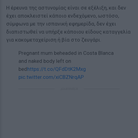
Η έρευνα της αστυνομίας είναι σε εξέλιξη, και δεν
έχει αποκλειστεί κάποιο ενδεχόμενο, ωστόσο,
σύμφωνα με την ισπανική εφημερίδα, δεν έχει
διαπιστωθεί να υπήρξε κάποιου είδους καταγγελία
για κακομεταχείριση ή βία στο ζευγάρι.
Pregnant mum beheaded in Costa Blanca
and naked body left on
bed
https://t.co/QFdDtK2Mxg
pic.twitter.com/xiCBZNrqAP
ΔΙΑΦΗΜΙΣΗ