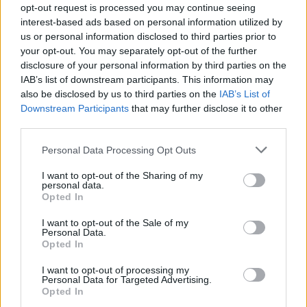
opt-out request is processed you may continue seeing
interest-based ads based on personal information utilized by
us or personal information disclosed to third parties prior to
your opt-out. You may separately opt-out of the further
disclosure of your personal information by third parties on the
IAB’s list of downstream participants. This information may
also be disclosed by us to third parties on the
IAB’s List of
Downstream Participants
that may further disclose it to other
third parties.
ΔΕΙΤΕ ΕΠΙΣΗΣ
Personal Data Processing Opt Outs
I want to opt-out of the Sharing of my
ΣΤΗΝ ΙΔΙΑ ΚΑΤΗΓΟΡΙΑ
personal data.
Opted In
Πάτρα: Παιδί 2,5 ετών έπεσε
I want to opt-out of the Sale of my
από μπαλκόνι – Δέντρο
Personal Data.
σταμάτησε την πτώση του
Opted In
ΣΉΜΕΡΑ
I want to opt-out of processing my
Οι αρμόδιες υπηρεσίες κινητοποιήθηκαν
Personal Data for Targeted Advertising.
άμεσα και το παιδί μεταφέρθηκε στο
Opted In
Καραμανδάνειο Νοσοκομείο Παίδων