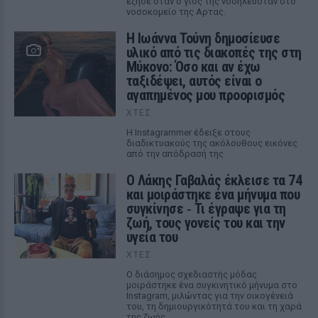
έζησε όταν ο γιος της νοσηλευόταν στο
νοσοκομείο της Αρτας.
Η Ιωάννα Τούνη δημοσίευσε
υλικό από τις διακοπές της στη
Μύκονο: Όσο και αν έχω
ταξιδέψει, αυτός είναι ο
αγαπημένος μου προορισμός
ΧΤΕΣ
Η Instagrammer έδειξε στους
διαδικτυακούς της ακόλουθους εικόνες
από την απόδρασή της
Ο Λάκης Γαβαλάς έκλεισε τα 74
και μοιράστηκε ένα μήνυμα που
συγκίνησε ‑ Τι έγραψε για τη
ζωή, τους γονείς του και την
υγεία του
ΧΤΕΣ
Ο διάσημος σχεδιαστής μόδας
μοιράστηκε ένα συγκινητικό μήνυμα στο
Instagram, μιλώντας για την οικογένειά
του, τη δημιουργικότητά του και τη χαρά
της ζωής.