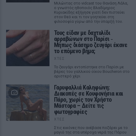
Μιλώντας στο vidcast του Θανάση Λάλα,
ο γνωστός ηθοποιός Βλαδίμηρος
Κυριακίδης εξήγησε γιατί δεν πιστεύει
στον Θεό και τι τον γοητεύει στη
φιλοσοφία γύρω από την ύπαρξή του.
Τους είδαν με δαχτυλίδι
αρραβώνων στο Παρίσι ‑
Μήπως διάσημο ζευγάρι έκανε
το επόμενο βήμα;
ΧΤΕΣ
Το ζευγάρι εντοπίστηκε στο Παρίσι με
βέρες του γαλλικού οίκου Boucheron στο
αριστερό χέρι
Γαρυφαλλιά Καληφώνη:
Διακοπές σε Κουφονήσια και
Πάρο, χωρίς τον Χρήστο
Μάστορα – Δείτε τις
φωτογραφίες
ΧΤΕΣ
Στις εικόνες που ανέβασε ποζάρει με το
μαγιό της στα υπέροχα νερά της Πάρου