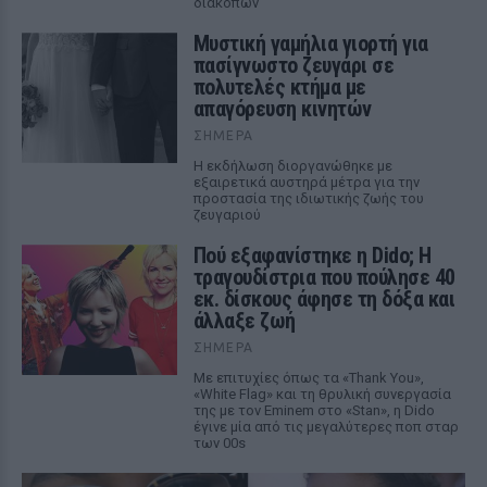
διακοπών
Μυστική γαμήλια γιορτή για
πασίγνωστο ζευγάρι σε
πολυτελές κτήμα με
απαγόρευση κινητών
ΣΉΜΕΡΑ
Η εκδήλωση διοργανώθηκε με
εξαιρετικά αυστηρά μέτρα για την
προστασία της ιδιωτικής ζωής του
ζευγαριού
Πού εξαφανίστηκε η Dido; Η
τραγουδίστρια που πούλησε 40
εκ. δίσκους άφησε τη δόξα και
άλλαξε ζωή
ΣΉΜΕΡΑ
Με επιτυχίες όπως τα «Thank You»,
«White Flag» και τη θρυλική συνεργασία
της με τον Eminem στο «Stan», η Dido
έγινε μία από τις μεγαλύτερες ποπ σταρ
των 00s