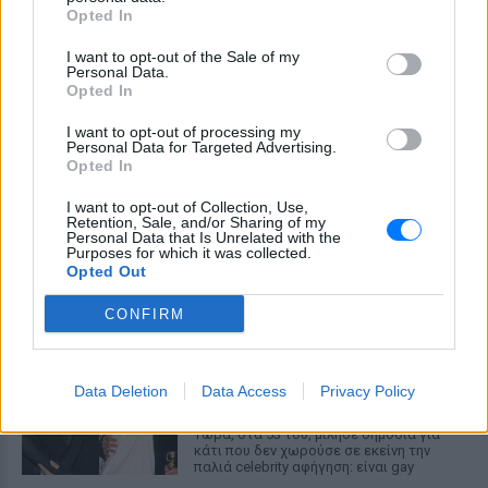
οδηγού
Opted In
ΣΉΜΕΡΑ
I want to opt-out of the Sale of my
Personal Data.
Στα πλάνα που δημοσιεύει το Mykonos
Opted In
live TV, οι επιβάτες φαίνονται να
διασκεδάζουν με ιδιαίτερα έντονο
τρόπο, χοροπηδώντας, τραγουδώντας
I want to opt-out of processing my
και φωνάζοντας μέσα στο όχημα
Personal Data for Targeted Advertising.
Opted In
Η Μαρία Μενούνος φόρεσε
μπικίνι με τα χρώματα της
I want to opt-out of Collection, Use,
ελληνικής σημαίας
Retention, Sale, and/or Sharing of my
Personal Data that Is Unrelated with the
Purposes for which it was collected.
ΣΉΜΕΡΑ
Opted Out
«Κάθε χρόνο η Ελλάδα μου χαρίζει κάτι
που δεν ήξερα ότι μου έλειπε» σημειώνει
CONFIRM
η Μαρία Μενούνος στο post της
Ο αδελφός της Αντζελίνα Τζολί
έκανε coming out στα 53 του
Data Deletion
Data Access
Privacy Policy
ΣΉΜΕΡΑ
Τώρα, στα 53 του, μίλησε δημόσια για
κάτι που δεν χωρούσε σε εκείνη την
παλιά celebrity αφήγηση: είναι gay