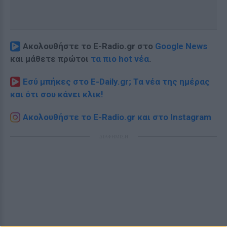
Ακολουθήστε το E-Radio.gr στο
Google News
και μάθετε πρώτοι
τα πιο hot νέα
.
Εσύ μπήκες στο E-Daily.gr; Τα νέα της ημέρας
και ότι σου κάνει κλικ!
Ακολουθήστε το E-Radio.gr και στο Instagram
ΔΙΑΦΗΜΙΣΗ