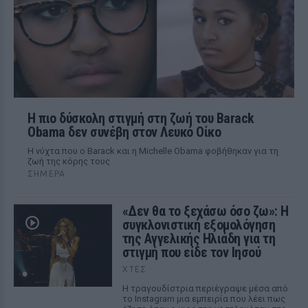
Η πιο δύσκολη στιγμή στη ζωή του Barack
Obama δεν συνέβη στον Λευκό Οίκο
Η νύχτα που ο Barack και η Michelle Obama φοβήθηκαν για τη
ζωή της κόρης τους
ΣΉΜΕΡΑ
«Δεν θα το ξεχάσω όσο ζω»: Η
συγκλονιστική εξομολόγηση
της Αγγελικής Ηλιάδη για τη
στιγμή που είδε τον Ιησού
ΧΤΕΣ
Η τραγουδίστρια περιέγραψε μέσα από
το Instagram μια εμπειρία που λέει πως