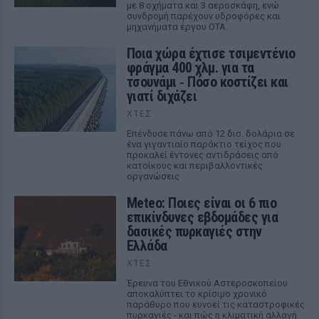
με 8 οχήματα και 3 αεροσκάφη, ενώ
συνδρομή παρέχουν υδροφόρες και
μηχανήματα έργου ΟΤΑ.
Ποια χώρα έχτισε τσιμεντένιο
φράγμα 400 χλμ. για τα
τσουνάμι ‑ Πόσο κοστίζει και
γιατί διχάζει
ΧΤΕΣ
Επένδυσε πάνω από 12 δισ. δολάρια σε
ένα γιγαντιαίο παράκτιο τείχος που
προκαλεί έντονες αντιδράσεις από
κατοίκους και περιβαλλοντικές
οργανώσεις
Meteo: Ποιες είναι οι 6 πιο
επικίνδυνες εβδομάδες για
δασικές πυρκαγιές στην
Ελλάδα
ΧΤΕΣ
Έρευνα του Εθνικού Αστεροσκοπείου
αποκαλύπτει το κρίσιμο χρονικό
παράθυρο που ευνοεί τις καταστροφικές
πυρκαγιές - και πώς η κλιματική αλλαγή