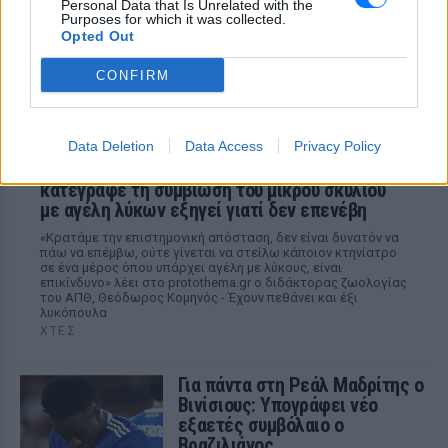
Personal Data that Is Unrelated with the
Εισαγγελέα μετά από πολύωρη
Purposes for which it was collected.
διαδικασία που ολοκληρώθηκε τα
Opted Out
ξημερώματα της Παρασκευής
CONFIRM
Data Deletion
Data Access
Privacy Policy
Γιατί δεν έσωσα το κουτάβι: Ο ερευνητής που
κατέγραφε τη συμβίωση του μικρού σκυλιού
με αγέλη λύκων εξηγεί γιατί δεν επενέβη
«Κρατάμε την επιστημονική απόσταση, δεν είναι δυνατόν να
πάω να επέμβω, ούτε γίνεται να στείλω κάποιον κτηνίατρο
σε ένα μέρος όπου υπάρχει αγέλη με λύκους, είναι
επικίνδυνο» λέει στο protothema.gr ο διδάκτορας ζωολογίας
του ΑΠΘ, Θεόδωρος Κομηνός - Έχουν πεθάνει και έξι
λυκόπουλα
ΧΤΕΣ
Για πάντα στη Ρεάλ Μαδρίτης ο
Βινίσιους: Υπογράφει νέο
εξαετές συμβόλαιο ο
Βραζιλιάνος