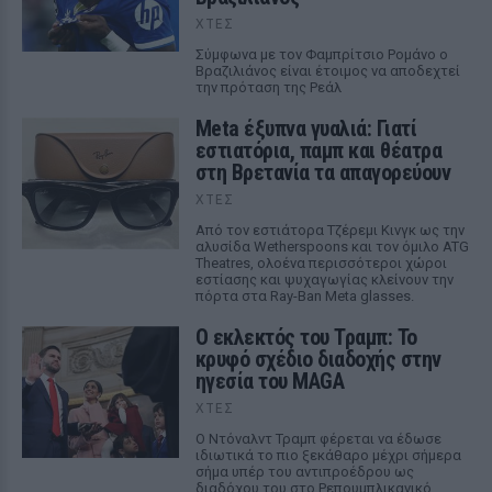
ΧΤΕΣ
Σύμφωνα με τον Φαμπρίτσιο Ρομάνο ο
Βραζιλιάνος είναι έτοιμος να αποδεχτεί
την πρόταση της Ρεάλ
Meta έξυπνα γυαλιά: Γιατί
εστιατόρια, παμπ και θέατρα
στη Βρετανία τα απαγορεύουν
ΧΤΕΣ
Από τον εστιάτορα Τζέρεμι Κινγκ ως την
αλυσίδα Wetherspoons και τον όμιλο ATG
Theatres, ολοένα περισσότεροι χώροι
εστίασης και ψυχαγωγίας κλείνουν την
πόρτα στα Ray-Ban Meta glasses.
Ο εκλεκτός του Τραμπ: Το
κρυφό σχέδιο διαδοχής στην
ηγεσία του MAGA
ΧΤΕΣ
Ο Ντόναλντ Τραμπ φέρεται να έδωσε
ιδιωτικά το πιο ξεκάθαρο μέχρι σήμερα
σήμα υπέρ του αντιπροέδρου ως
διαδόχου του στο Ρεπουμπλικανικό