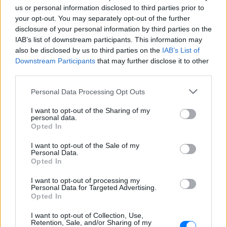
ΠΡΙΝ 7 ΏΡΕΣ
us or personal information disclosed to third parties prior to
your opt-out. You may separately opt-out of the further
Εκδόθηκε από τη Βρετανία και
μεταφέρθηκε στην Αθήνα με συνοδεία
disclosure of your personal information by third parties on the
του ελληνικού FBI - Δείτε φωτογραφίες
IAB’s list of downstream participants. This information may
also be disclosed by us to third parties on the
Τραγωδία στα Μάλια με νεκρή
IAB’s List of
μητέρα: Βούτηξε να σώσει τη
Downstream Participants
that may further disclose it to other
φίλη της και πνίγηκε ‑ τα
third parties.
παιδιά φώναζαν για βοήθεια
Personal Data Processing Opt Outs
ΠΡΙΝ 7 ΏΡΕΣ
Η νεκροψία-νεκροτομή στη σορό της
I want to opt-out of the Sharing of my
42χρονης έδειξε πνιγμό εντός ύδατος ως
personal data.
αιτία θανάτου - το 3χρονο παιδί της
Opted In
αναμένεται να παραλάβει σήμερα η
21χρονη αδερφή του, που ταξίδεψε από
I want to opt-out of the Sale of my
την Ολλανδία
Personal Data.
Opted In
Προφυλακίστηκαν ο δήμαρχος
Στυλίδας και δύο ακόμη
I want to opt-out of processing my
κατηγορούμενοι για την
Personal Data for Targeted Advertising.
πυρκαγιά στη Βοιωτία
Opted In
ΠΡΙΝ 7 ΏΡΕΣ
I want to opt-out of Collection, Use,
Retention, Sale, and/or Sharing of my
Ομόφωνη απόφαση Ανακρίτριας και