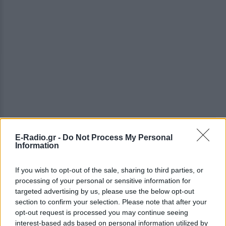
ΔΕΙΤΕ ΕΠΙΣΗΣ
E-Radio.gr -
Do Not Process My Personal
Information
ΣΤΗΝ ΙΔΙΑ ΚΑΤΗΓΟΡΙΑ
If you wish to opt-out of the sale, sharing to third parties, or
processing of your personal or sensitive information for
Στον εισαγγελέα σήμερα η
targeted advertising by us, please use the below opt-out
46χρονη για την επίθεση στη
section to confirm your selection. Please note that after your
Marfin ‑ η νύχτα της στα
opt-out request is processed you may continue seeing
κρατητήρια της ΓΑΔΑ
interest-based ads based on personal information utilized by