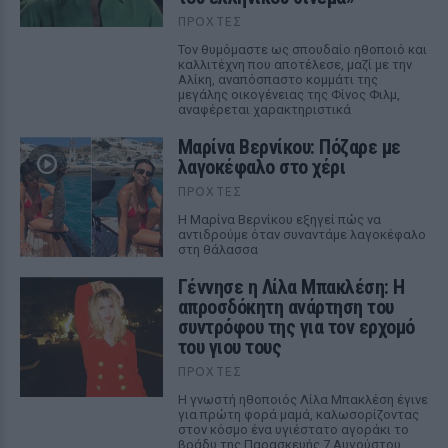
ΠΡΟΧΤΈΣ
Τον θυμόμαστε ως σπουδαίο ηθοποιό και
καλλιτέχνη που αποτέλεσε, μαζί με την
Αλίκη, αναπόσπαστο κομμάτι της
μεγάλης οικογένειας της Φίνος Φιλμ,
αναφέρεται χαρακτηριστικά
Μαρίνα Βερνίκου: Πόζαρε με
λαγοκέφαλο στο χέρι
ΠΡΟΧΤΈΣ
Η Μαρίνα Βερνίκου εξηγεί πώς να
αντιδρούμε όταν συναντάμε λαγοκέφαλο
στη θάλασσα
Γέννησε η Λίλα Μπακλέση: Η
απροσδόκητη ανάρτηση του
συντρόφου της για τον ερχομό
του γιου τους
ΠΡΟΧΤΈΣ
Η γνωστή ηθοποιός Λίλα Μπακλέση έγινε
για πρώτη φορά μαμά, καλωσορίζοντας
στον κόσμο ένα υγιέστατο αγοράκι το
βράδυ της Παρασκευής 7 Αυγούστου.