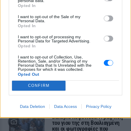
personal data.
Αποστολία Ζώη: Από το Μπαλί
Opted In
στο BTS concert στο Παρίσι ‑
το καλοκαίρι που δεν θα
I want to opt-out of the Sale of my
ξεχάσει
Personal Data.
Opted In
ΧΤΕΣ
Η παρουσιάστρια μοιράστηκε τη διπλή
I want to opt-out of processing my
καλοκαιρινή της περιπέτεια μέσα από
Personal Data for Targeted Advertising.
ανάρτηση που συγκέντρωσε χιλιάδες
Opted In
likes στο Instagram.
I want to opt-out of Collection, Use,
Κατερίνα Καινούργιου στην
Retention, Sale, and/or Sharing of my
Πάρο: Η αγκαλιά με την κόρη
Personal Data that Is Unrelated with the
Purposes for which it was collected.
της και η λεζάντα που «λύγισε»
Opted Out
τους followers
ΧΤΕΣ
CONFIRM
Η παρουσιάστρια απολαμβάνει διακοπές
στις Κυκλάδες με τον σύντροφό της
Παναγιώτη Κουτσουμπή και το παιδί
τους
Data Deletion
Data Access
Privacy Policy
Βαλέρια Χοψονίδου: Η βάφτιση
του γιου της στη Βουλιαγμένη
και οι φωτογραφίες που