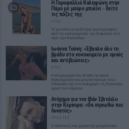
Η Γαρυφαλλιά Καληφώνη στην
Πάρο με μαύρο μπικίνι ‑ δείτε
τις πόζες της
ΧΤΕΣ
Το μοντέλο μοιράστηκε φωτογραφίες
από τις καλοκαιρινές της διακοπές στο
νησί των Κυκλάδων
Ιωάννα Τούνη: «Έβγαλα όλο το
βράδυ στο νοσοκομείο με ορούς
και αντιβιώσεις»
ΧΤΕΣ
Η επιχειρηματίας έπαθε τροφική
δηλητηρίαση και μοιράστηκε με τους
followers της στο Instagram τις δύσκολες
ώρες που πέρασε.
Ατύχημα για τον Ιβάν Σβιτάιλο
στην Κέρκυρα: «Θα σηκωθώ πιο
δυνατός»
ΠΡΟΧΤΈΣ
Ο ηθοποιός και χορευτής μοιράστηκε