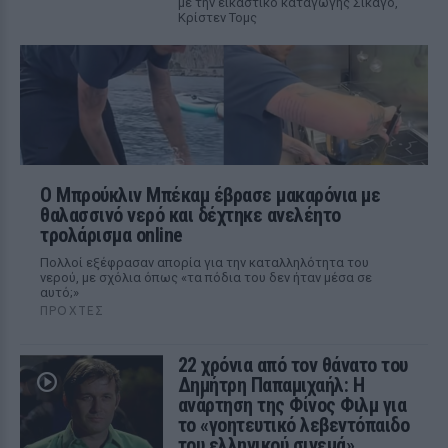
με την εικαστικό καταγωγής Σικάγο,
Κρίστεν Τομς
Ο Μπρούκλιν Μπέκαμ έβρασε μακαρόνια με
θαλασσινό νερό και δέχτηκε ανελέητο
τρολάρισμα online
Πολλοί εξέφρασαν απορία για την καταλληλότητα του
νερού, με σχόλια όπως «τα πόδια του δεν ήταν μέσα σε
αυτό;»
ΠΡΟΧΤΈΣ
22 χρόνια από τον θάνατο του
Δημήτρη Παπαμιχαήλ: Η
ανάρτηση της Φίνος Φιλμ για
το «γοητευτικό λεβεντόπαιδο
του ελληνικού σινεμά»