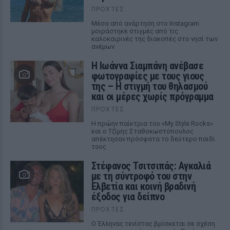
ΠΡΟΧΤΈΣ
Μέσα από ανάρτηση στο Instagram
μοιράστηκε στιγμές από τις
καλοκαιρινές της διακοπές στο νησί των
ανέμων
H Ιωάννα Σιαμπάνη ανέβασε
φωτογραφίες με τους γιους
της – Η στιγμή του θηλασμού
και οι μέρες χωρίς πρόγραμμα
ΠΡΟΧΤΈΣ
Η πρώην παίκτρια του «My Style Rocks»
και ο Τζίμης Σταθοκωστόπουλος
απέκτησαν πρόσφατα το δεύτερο παιδί
τους
Στέφανος Τσιτσιπάς: Αγκαλιά
με τη σύντροφό του στην
Ελβετία και κοινή βραδινή
έξοδος για δείπνο
ΠΡΟΧΤΈΣ
Ο Έλληνας τενίστας βρίσκεται σε σχέση