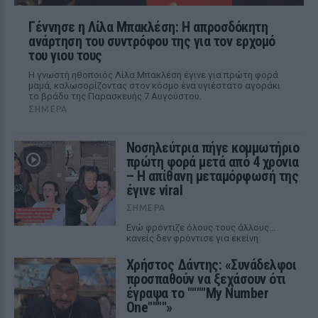
Γέννησε η Λίλα Μπακλέση: Η απροσδόκητη
ανάρτηση του συντρόφου της για τον ερχομό
του γιου τους
Η γνωστή ηθοποιός Λίλα Μπακλέση έγινε για πρώτη φορά
μαμά, καλωσορίζοντας στον κόσμο ένα υγιέστατο αγοράκι
το βράδυ της Παρασκευής 7 Αυγούστου.
ΣΉΜΕΡΑ
Νοσηλεύτρια πήγε κομμωτήριο
πρώτη φορά μετά από 4 χρόνια
– Η απίθανη μεταμόρφωσή της
έγινε viral
ΣΉΜΕΡΑ
Ενώ φρόντιζε όλους τους άλλους...
κανείς δεν φρόντισε για εκείνη
Χρήστος Δάντης: «Συνάδελφοι
προσπαθούν να ξεχάσουν ότι
έγραψα το """"My Number
One""""»