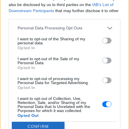
also be disclosed by us to third parties on the
IAB’s List of
Downstream Participants
that may further disclose it to other
third parties.
Personal Data Processing Opt Outs
I want to opt-out of the Sharing of my
personal data.
Opted In
I want to opt-out of the Sale of my
Δείτε αυτή τη δημοσίευση στο Instagram.
Personal Data.
Opted In
how do I look wit contacts lens, honestly Idl but trying to
smile 😃😃😃
I want to opt-out of processing my
Personal Data for Targeted Advertising.
Η δημοσίευση κοινοποιήθηκε από το χρήστη
Nang Mwe San
(@n
Opted In
I want to opt-out of Collection, Use,
Retention, Sale, and/or Sharing of my
ΔΙΑΦΗΜΙΣΗ
Personal Data that Is Unrelated with the
Purposes for which it was collected.
Opted Out
CONFIRM