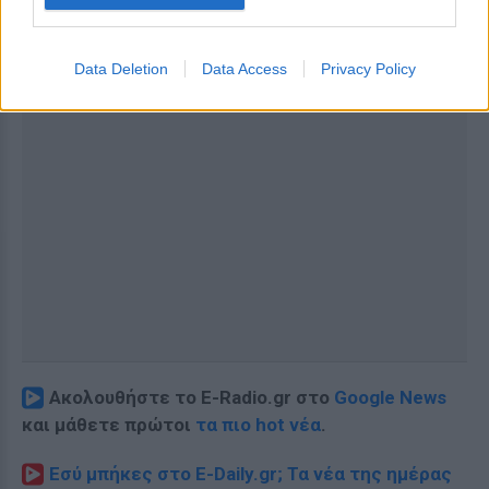
Data Deletion
Data Access
Privacy Policy
Ακολουθήστε το E-Radio.gr στο
Google News
και μάθετε πρώτοι
τα πιο hot νέα
.
Εσύ μπήκες στο E-Daily.gr; Τα νέα της ημέρας