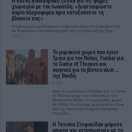
Η Ελένη Βουλγαράκη ξεσπά για τις φήμες
χωρισμού με τον Ιωαννίδη: «Διασταυρώστε
καμία πληροφορία πριν εκτοξεύσετε τη
βλακεία σας»
Η παραγωγός ραδιοφώνου ανάρτησε story στο Instagram για
να διαψεύσει όσα κυκλοφορούν για την ερωτική της ζωή
ΧΤΕΣ
Το μαροκινό χωριό που έγινε
Τροία για τον Nolan, Yunkai για
το Game of Thrones και
σκηνικό για το βίντεο κλιπ ...
της Βανδή
ΧΤΕΣ
Από το «Lawrence of Arabia» και το Game
of Thrones μέχρι την «Οδύσσεια» του
Christopher Nolan, το οχυρωμένο χωριό
Αΐτ Μπεν Χαντού έχει φιλοξενήσει πάνω
από έξι δεκαετίες κινηματογραφικής
ιστορίας
Η Τατιάνα Στεφανίδου φόρεσε
μπικίνι και εντυπωσίασε με το