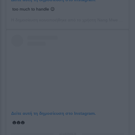
too much to handle 😉
Η δημοσίευση κοινοποιήθηκε από το χρήστη
Nang Mwe San
(@n
Δείτε αυτή τη δημοσίευση στο Instagram.
🎃🎃🎃
ΔΙΑΦΗΜΙΣΗ