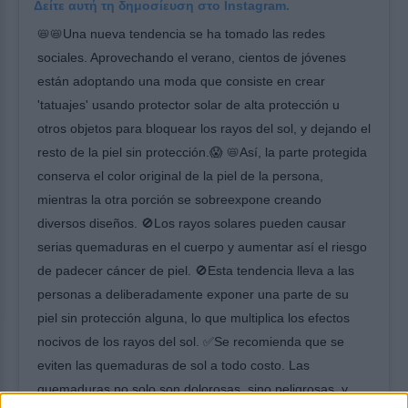
Δείτε αυτή τη δημοσίευση στο Instagram.
📛📛Una nueva tendencia se ha tomado las redes
sociales. Aprovechando el verano, cientos de jóvenes
están adoptando una moda que consiste en crear
'tatuajes' usando protector solar de alta protección u
otros objetos para bloquear los rayos del sol, y dejando el
resto de la piel sin protección.😱 📛Así, la parte protegida
conserva el color original de la piel de la persona,
mientras la otra porción se sobreexpone creando
diversos diseños. 🚫Los rayos solares pueden causar
serias quemaduras en el cuerpo y aumentar así el riesgo
de padecer cáncer de piel. 🚫Esta tendencia lleva a las
personas a deliberadamente exponer una parte de su
piel sin protección alguna, lo que multiplica los efectos
nocivos de los rayos del sol. ✅Se recomienda que se
eviten las quemaduras de sol a todo costo. Las
quemaduras no solo son dolorosas, sino peligrosas, y