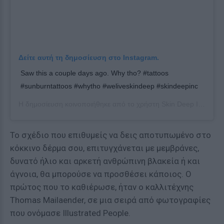
Δείτε αυτή τη δημοσίευση στο Instagram.
Saw this a couple days ago. Why tho? #tattoos
#sunburntattoos #whytho #weliveskindeep #skindeepinc
Η δημοσίευση κοινοποιήθηκε από το χρήστη
Skin Deep Inc.
(@we
Το σχέδιο που επιθυμείς να δεις αποτυπωμένο στο
κόκκινο δέρμα σου, επιτυγχάνεται με μεμβράνες,
δυνατό ήλιο και αρκετή ανθρώπινη βλακεία ή και
άγνοια, θα μπορούσε να προσθέσει κάποιος. Ο
πρώτος που το καθιέρωσε, ήταν ο καλλιτέχνης
Thomas Mailaender, σε μια σειρά από φωτογραφίες
που ονόμασε Illustrated People.