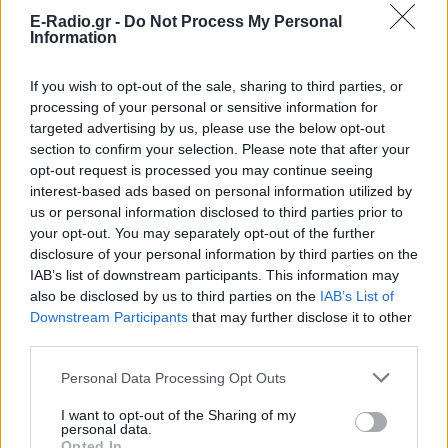
traen consecuencias. ✅Causan daños en el ADN de la
E-Radio.gr -
Do Not Process My Personal
piel, aceleran el proceso de envejecimiento y aumentan
Information
el riesgo de cáncer. ✅De hecho, sufrir de cinco o más
quemaduras de sol en la juventud aumenta en un 80 por
If you wish to opt-out of the sale, sharing to third parties, or
processing of your personal or sensitive information for
ciento el riesgo de padecer melanoma. -Tomado de CNN
targeted advertising by us, please use the below opt-out
#dermatology #dermatologia #Dermatología #skintips
section to confirm your selection. Please note that after your
#beautyskin #sunburnart #sunburntattoos
opt-out request is processed you may continue seeing
interest-based ads based on personal information utilized by
ΔΙΑΦΗΜΙΣΗ
us or personal information disclosed to third parties prior to
your opt-out. You may separately opt-out of the further
disclosure of your personal information by third parties on the
IAB’s list of downstream participants. This information may
also be disclosed by us to third parties on the
IAB’s List of
Downstream Participants
that may further disclose it to other
third parties.
Personal Data Processing Opt Outs
I want to opt-out of the Sharing of my
personal data.
Opted In