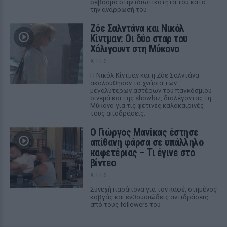
σεβασμό στην ιδιωτικότητά του κατά
την ανάρρωσή του
Ζόε Σαλντάνα και Νικόλ
Κίντμαν: Οι δύο σταρ του
Χόλιγουντ στη Μύκονο
ΧΤΕΣ
Η Νικόλ Κίντμαν και η Ζόε Σαλντάνα
ακολούθησαν τα χνάρια των
μεγαλύτερων αστέρων του παγκόσμιου
σινεμά και της showbiz, διαλέγοντας τη
Μύκονο για τις φετινές καλοκαιρινές
τους αποδράσεις.
Ο Γιώργος Μανίκας έστησε
απίθανη φάρσα σε υπάλληλο
καφετέριας – Τι έγινε στο
βίντεο
ΧΤΕΣ
Συνεχή παράπονα για τον καφέ, στημένος
καβγάς και ενθουσιώδεις αντιδράσεις
από τους followers του