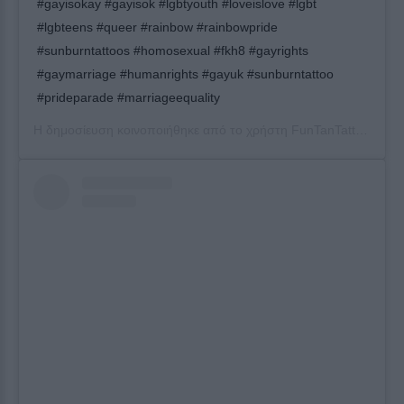
#gayisokay #gayisok #lgbtyouth #loveislove #lgbt
#lgbteens #queer #rainbow #rainbowpride
#sunburntattoos #homosexual #fkh8 #gayrights
#gaymarriage #humanrights #gayuk #sunburntattoo
#prideparade #marriageequality
Η δημοσίευση κοινοποιήθηκε από το χρήστη
FunTanTattoo
(@fun