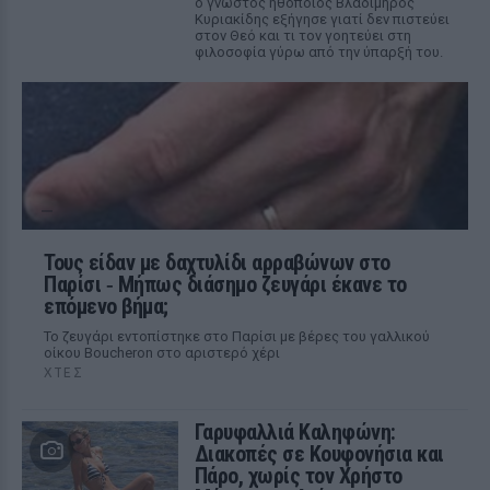
ο γνωστός ηθοποιός Βλαδίμηρος
Κυριακίδης εξήγησε γιατί δεν πιστεύει
στον Θεό και τι τον γοητεύει στη
φιλοσοφία γύρω από την ύπαρξή του.
Τους είδαν με δαχτυλίδι αρραβώνων στο
Παρίσι ‑ Μήπως διάσημο ζευγάρι έκανε το
επόμενο βήμα;
Το ζευγάρι εντοπίστηκε στο Παρίσι με βέρες του γαλλικού
οίκου Boucheron στο αριστερό χέρι
ΧΤΕΣ
Γαρυφαλλιά Καληφώνη:
Διακοπές σε Κουφονήσια και
Πάρο, χωρίς τον Χρήστο