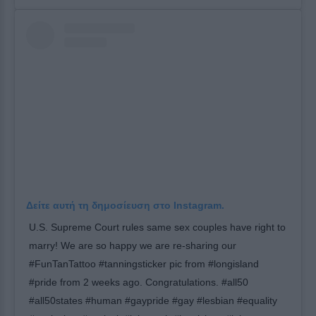
Δείτε αυτή τη δημοσίευση στο Instagram.
U.S. Supreme Court rules same sex couples have right to
marry! We are so happy we are re-sharing our
#FunTanTattoo #tanningsticker pic from #longisland
#pride from 2 weeks ago. Congratulations. #all50
#all50states #human #gaypride #gay #lesbian #equality