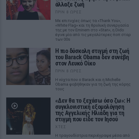
άλλαξε ζωή
ΠΡΙΝ 8 ΏΡΕΣ
Με επιτυχίες όπως τα «Thank You»,
«White Flag» και τη θρυλική συνεργασία
της με τον Eminem στο «Stan», η Dido
έγινε μία από τις μεγαλύτερες ποπ σταρ
των 00s
Η πιο δύσκολη στιγμή στη ζωή
του Barack Obama δεν συνέβη
στον Λευκό Οίκο
ΠΡΙΝ 8 ΏΡΕΣ
Η νύχτα που ο Barack και η Michelle
Obama φοβήθηκαν για τη ζωή της κόρης
τους
«Δεν θα το ξεχάσω όσο ζω»: Η
συγκλονιστική εξομολόγηση
της Αγγελικής Ηλιάδη για τη
στιγμή που είδε τον Ιησού
ΧΤΕΣ
Η τραγουδίστρια περιέγραψε μέσα από