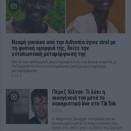
Νεαρή γυναίκα από την Αιθιοπία έγινε viral με
τη φυσική ομορφιά της, δείτε την
εντυπωσιακή μεταμόρφωσή της
Μετά την αυθόρμητη φωτογραφία που την έκανε γνωστή, η
Ελίζαμπεθ Ντέστα εντυπωσίασε ξανά με μια λαμπερή
μεταμόρφωση
ΧΤΕΣ
Πέρεζ Χίλτον: Τι λέει η
οικογένειά του μετά το
σοκαριστικό live στο TikTok
ΧΤΕΣ
Ο 48χρονος blogger νοσηλεύεται σε
νοσοκομείο μετά το περιστατικό που
έγινε στο σπίτι του - οι δικοί του ζητούν