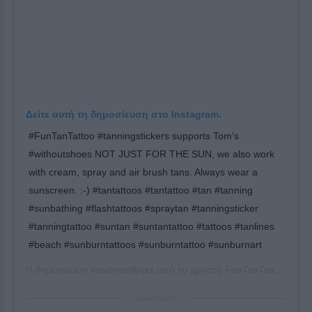
Δείτε αυτή τη δημοσίευση στο Instagram.
#FunTanTattoo #tanningstickers supports Tom's
#withoutshoes NOT JUST FOR THE SUN, we also work
with cream, spray and air brush tans. Always wear a
sunscreen. :-) #tantattoos #tantattoo #tan #tanning
#sunbathing #flashtattoos #spraytan #tanningsticker
#tanningtattoo #suntan #suntantattoo #tattoos #tanlines
#beach #sunburntattoos #sunburntattoo #sunburnart
Η δημοσίευση κοινοποιήθηκε από το χρήστη
FunTanTattoo
(@fun
ΔΙΑΦΗΜΙΣΗ