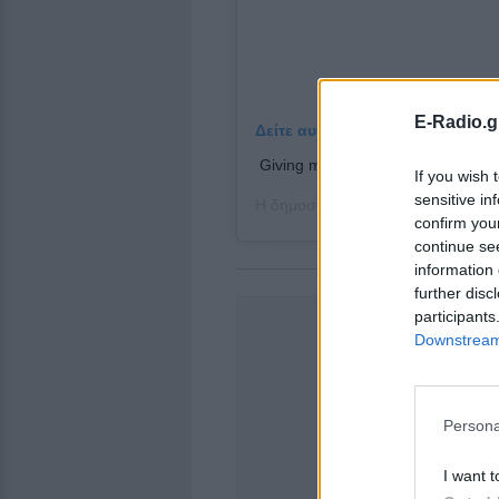
E-Radio.g
Δείτε αυτή τη δημοσίευση στο I
Giving myself a break. 📷 @mari
If you wish 
sensitive in
Η δημοσίευση κοινοποιήθηκε από
confirm you
continue se
information 
further disc
participants
Downstream 
Persona
I want t