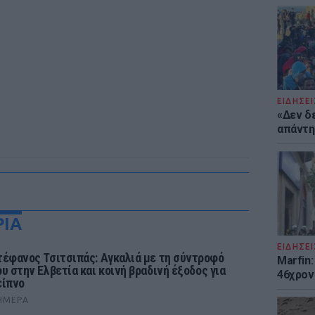
ΕΙΔΗΣΕΙ
«Δεν δ
απάντησ
ΡΙΑ
ΕΙΔΗΣΕΙ
τέφανος Τσιτσιπάς: Αγκαλιά με τη σύντροφό
Marfin:
ου στην Ελβετία και κοινή βραδινή έξοδος για
46χρον
είπνο
ΉΜΕΡΑ