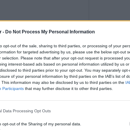
r -
Do Not Process My Personal Information
nstagram.
a_konstandaki
to opt-out of the sale, sharing to third parties, or processing of your per
formation for targeted advertising by us, please use the below opt-out s
 το χρήστη
Nadia Boule
(@nadiaboule) στις
20 Ιούν, 2019 στις 10:06 
r selection. Please note that after your opt-out request is processed y
eing interest-based ads based on personal information utilized by us or
disclosed to third parties prior to your opt-out. You may separately opt-
ΔΙΑΦΗΜΙΣΗ
losure of your personal information by third parties on the IAB’s list of
. This information may also be disclosed by us to third parties on the
IA
Participants
that may further disclose it to other third parties.
LIFESTY
Ο Μπρο
με θαλ
l Data Processing Opt Outs
ανελέη
o opt-out of the Sharing of my personal data.