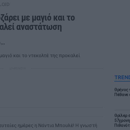
LOID
άρει με μαγιό και το 
καλεί αναστάτωση
..
ΔΙΑΦΗΜΙΣΗ
TREN
Θρήνος γ
Πέθανε 
Θρίλερ 
57χρονη 
λευταίες ημέρες η Νάντια Μπουλέ! Η γνωστή
Πιθανότ