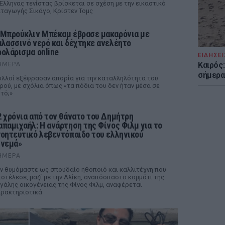
Έλληνας τενίστας βρίσκεται σε σχέση με την εικαστικό
ταγωγής Σικάγο, Κρίστεν Τομς
 Μπρούκλιν Μπέκαμ έβρασε μακαρόνια με
αλασσινό νερό και δέχτηκε ανελέητο
ρολάρισμα online
ΕΙΔΗΣΕΙ
Καιρός:
ΉΜΕΡΑ
σήμερα
λλοί εξέφρασαν απορία για την καταλληλότητα του
ρού, με σχόλια όπως «τα πόδια του δεν ήταν μέσα σε
τό;»
2 χρόνια από τον θάνατο του Δημήτρη
απαμιχαήλ: Η ανάρτηση της Φίνος Φιλμ για το
γοητευτικό λεβεντόπαιδο του ελληνικού
ινεμά»
ΉΜΕΡΑ
ν θυμόμαστε ως σπουδαίο ηθοποιό και καλλιτέχνη που
οτέλεσε, μαζί με την Αλίκη, αναπόσπαστο κομμάτι της
γάλης οικογένειας της Φίνος Φιλμ, αναφέρεται
ρακτηριστικά