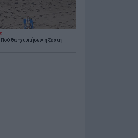
Σ
 Πού θα «χτυπήσει» η ζέστη