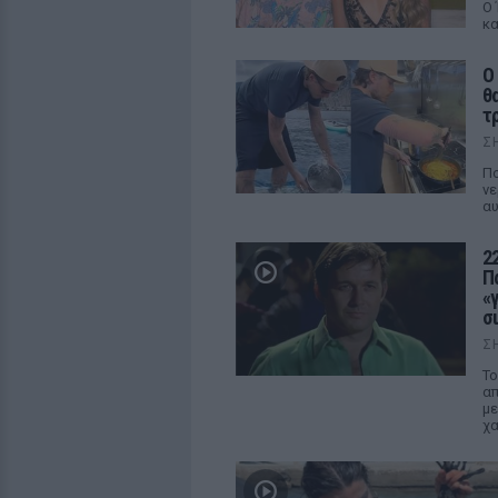
Ο 
κα
Ο
θ
τ
Σ
Πο
νε
αυ
2
Π
«
σ
Σ
Το
απ
με
χα