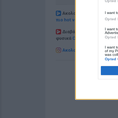
Opted 
I want t
Ακολουθήστε το E-Radio.
Opted 
πιο hot νέα
.
I want 
Διαβάστε περισσότερα θ
Advertis
Opted 
φυσικά
Celebrities
στο νέο
P
I want t
Ακολουθήστε το E-Radio.g
of my P
was col
Opted 