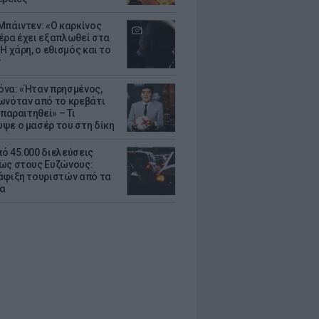
Μπάιντεν: «Ο καρκίνος
έρα έχει εξαπλωθεί στα
Η χάρη, ο εθισμός και το
τ
να: «Ήταν πρησμένος,
ωνόταν από το κρεβάτι
 παραιτηθεί» – Τι
ψε ο μασέρ του στη δίκη
ό 45.000 διελεύσεις
ως στους Ευζώνους:
άφιξη τουριστών από τα
α