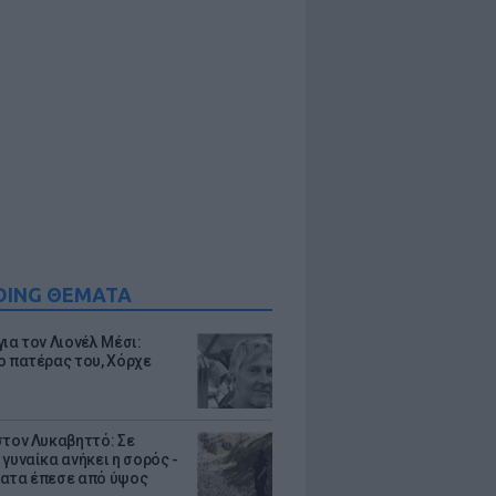
DING ΘΕΜΑΤΑ
ια τον Λιονέλ Μέσι:
ο πατέρας του, Χόρχε
στον Λυκαβηττό: Σε
γυναίκα ανήκει η σορός -
ατα έπεσε από ύψος