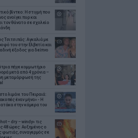
τικό βίντεο: Η στιγμή που
ος ανοίγει πυρ και
ι τον θάνατο σε σχολείο
λάνδη
ς Τσιτσιπάς: Αγκαλιά με
ροφό του στην Ελβετία και
ραδινή έξοδος για δείπνο
τρια πήγε κομμωτήριο
ορά μετά από 4 χρόνια –
νη μεταμόρφωσή της
al
στο λιμάνι του Πειραιά:
ακοπές έναν μήνα» - Η
 ατάκα στην κάμερα του
hot – dry – windy» τις
ς 48 ώρες: Αυξημένος ο
ς φωτιάς, συναγερμός σε
έρειες