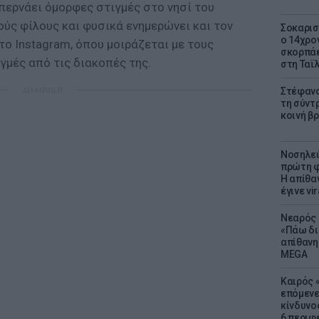
περνάει όμορφες στιγμές στο νησί του
ύς φίλους και φυσικά ενημερώνει και τον
Σοκαρισ
ο 14χρον
ο Instagram, όπου μοιράζεται με τους
σκορπάε
γμές από τις διακοπές της.
στη Ταϊ
ΔΙΑΦΗΜΙΣΗ
Στέφανο
τη σύντ
κοινή β
Νοσηλεύ
πρώτη φ
Η απίθα
έγινε vir
Νεαρός 
«Πάω δι
απίθανη
MEGA
Καιρός «
επόμενε
κίνδυνο
6 περιφ