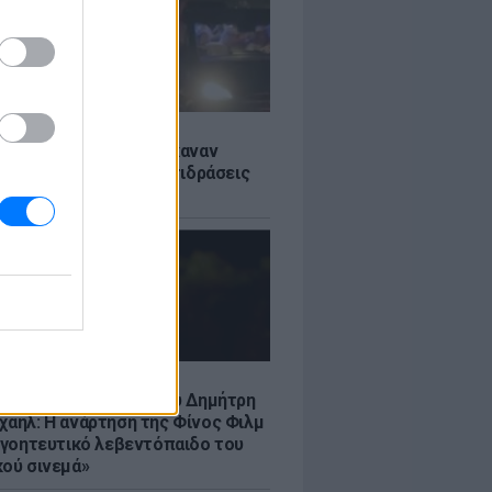
Σ
ς: Ιταλοί τουρίστες έκαναν
 βανάκι transfer - Αντιδράσεις
 ξέφρενο πάρτι
LE
νια από τον θάνατο του Δημήτρη
χαήλ: Η ανάρτηση της Φίνος Φιλμ
 «γοητευτικό λεβεντόπαιδο του
κού σινεμά»