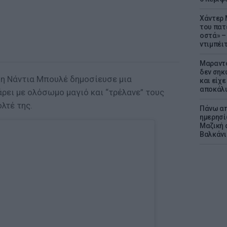
Χάντερ 
του πατ
οστά» – 
ντιμπέι
Μαραντό
δεν σηκ
 η Νάντια Μπουλέ δημοσίευσε μια
και είχε
αποκάλυ
ρει με ολόσωμο μαγιό και “τρέλανε” τους
ολτέ της.
Πάνω απ
ημερησί
Μαζική 
Βαλκάνι