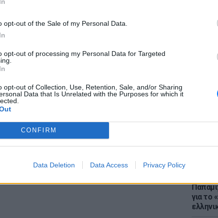
In
o opt-out of the Sale of my Personal Data.
gr στο
Google News
και μάθετε πρώτοι
τα
In
to opt-out of processing my Personal Data for Targeted
έματα για
Μόδα
,
Ομορφιά
,
Σχέσεις
και
ΕΙΔΗΣΕΙ
ing.
Μύκονο
In
ink.gr
!
«κλαμπ»
για το
o opt-out of Collection, Use, Retention, Sale, and/or Sharing
r και στο Instagram
ersonal Data that Is Unrelated with the Purposes for which it
lected.
Out
ΔΙΑΦΗΜΙΣΗ
CONFIRM
Data Deletion
Data Access
Privacy Policy
LIFESTY
22 χρό
Παπαμι
για το
ελληνι