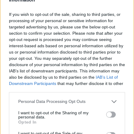
Καναδά στις ΗΠΑ
ΣΉΜΕΡΑ
If you wish to opt-out of the sale, sharing to third parties, or
Πώς στήθηκε η αεροπορική γέφυρα
processing of your personal or sensitive information for
σωτηρίας
targeted advertising by us, please use the below opt-out
section to confirm your selection. Please note that after your
Πώς η Πυροσβεστική διέσωσε
opt-out request is processed you may continue seeing
πολίτες στη μεγάλη φωτιά της
interest-based ads based on personal information utilized by
Αττικοβοιωτίας ‑
Συγκλονιστικά βίντεο
us or personal information disclosed to third parties prior to
your opt-out. You may separately opt-out of the further
ΣΉΜΕΡΑ
disclosure of your personal information by third parties on the
Συγκλονιστικά πλάνα και εικόνες
IAB’s list of downstream participants. This information may
έρχονται στο φως της δημοσιότητας
also be disclosed by us to third parties on the
IAB’s List of
από τη μεγάλη φωτιά που ξέσπασε στις
31 Ιουλίου στον Αγιο Βασίλειο, στον
Downstream Participants
that may further disclose it to other
Κιθαιρώνα Βοιωτίας και έφτασε μέχρι το
third parties.
Πόρτο Γερμενό - Ο διττός ρόλος της
Πυροσβεστικής
Personal Data Processing Opt Outs
Για αμύθητο συμβόλαιο του
Σαλάχ γράφουν στην Τουρκία:
I want to opt-out of the Sharing of my
personal data.
Προβλέπονται έξοδα για
Opted In
κομμωτήρια και... χαρτί υγείας
ΣΉΜΕΡΑ
I want to opt-out of the Sale of my