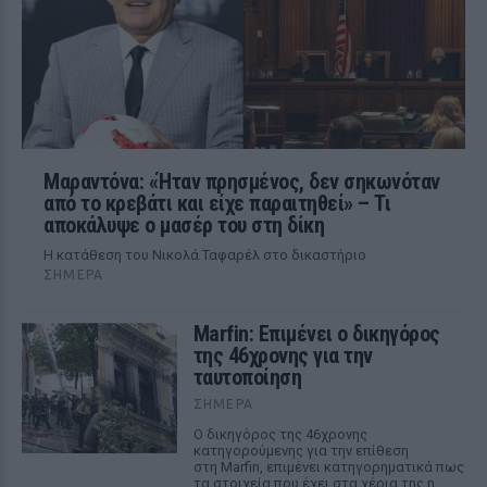
Μαραντόνα: «Ήταν πρησμένος, δεν σηκωνόταν
από το κρεβάτι και είχε παραιτηθεί» – Τι
αποκάλυψε ο μασέρ του στη δίκη
Η κατάθεση του Νικολά Ταφαρέλ στο δικαστήριο
ΣΉΜΕΡΑ
Marfin: Επιμένει ο δικηγόρος
της 46χρονης για την
ταυτοποίηση
ΣΉΜΕΡΑ
Ο δικηγόρος της 46χρονης
κατηγορούμενης για την επίθεση
στη Marfin, επιμένει κατηγορηματικά πως
τα στοιχεία που έχει στα χέρια της η