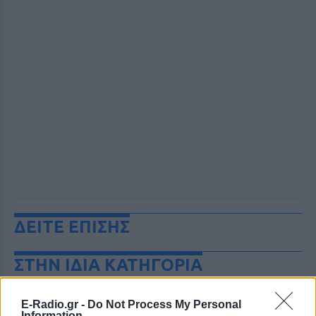
ΔΕΙΤΕ ΕΠΙΣΗΣ
ΣΤΗΝ ΙΔΙΑ ΚΑΤΗΓΟΡΙΑ
Ιστορική μεταφορά 30
E-Radio.gr -
Do Not Process My Personal
φαλαινών μπελούγκα από τον
Information