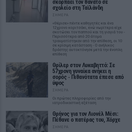
σκορπάει τον θάνατο σε
σχολείο στη Ταϊλάνδη
ΣΉΜΕΡΑ
«Θέρισε» πέντε καθηγητές και ένα
12χρονο κοριτσάκι, ενώ νωρίτερα είχε
σκοτώσει τον παππού και τη γιαγιά του -
Περισσότερα από 20 άτομα
τραυματίστηκαν από την επίθεση, οι 10
σε κρίσιμη κατάσταση - Ο ανήλικος
δράστης αυτοκτόνησε μετά την ένοπλη
επίθεση
Θρίλερ στον Λυκαβηττό: Σε
57χρονη γυναίκα ανήκει η
σορός ‑ Πιθανότατα έπεσε από
ύψος
ΣΉΜΕΡΑ
Οι πρώτες πληροφορίες από την
ιατροδικαστική εξέταση
Θρήνος για τον Λιονέλ Μέσι:
Πέθανε ο πατέρας του, Χόρχε
ΣΉΜΕΡΑ