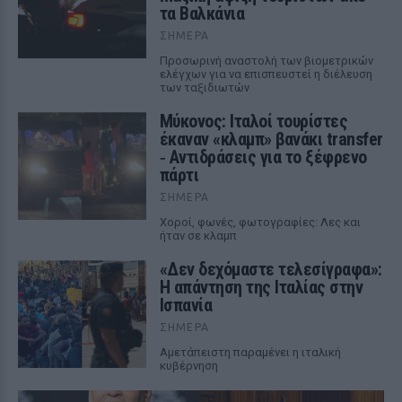
τα Βαλκάνια
ΣΉΜΕΡΑ
Προσωρινή αναστολή των βιομετρικών
ελέγχων για να επισπευστεί η διέλευση
των ταξιδιωτών
Μύκονος: Ιταλοί τουρίστες
έκαναν «κλαμπ» βανάκι transfer
‑ Αντιδράσεις για το ξέφρενο
πάρτι
ΣΉΜΕΡΑ
Χοροί, φωνές, φωτογραφίες: Λες και
ήταν σε κλαμπ
«Δεν δεχόμαστε τελεσίγραφα»:
Η απάντηση της Ιταλίας στην
Ισπανία
ΣΉΜΕΡΑ
Αμετάπειστη παραμένει η ιταλική
κυβέρνηση