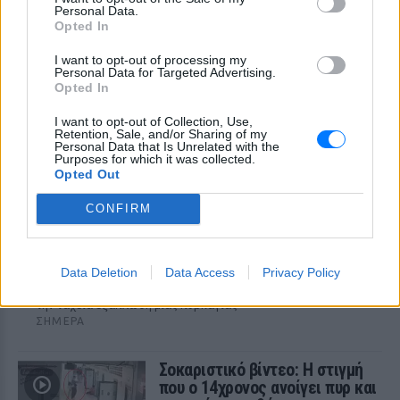
Personal Data.
Οι Τούρκοί αναφέρουν τα οικονομικά
Opted In
δεδομένα της μεταγραφής του Αιγύπτιου
σταρ στην Τραμπζονσπόρ και τα νούμερα
I want to opt-out of processing my
που βγάζουν, προκαλούν ίλιγγο
Personal Data for Targeted Advertising.
Opted In
I want to opt-out of Collection, Use,
Retention, Sale, and/or Sharing of my
Personal Data that Is Unrelated with the
Purposes for which it was collected.
Opted Out
Καιρός «hot – dry – windy» τις επόμενες 48
CONFIRM
ώρες: Αυξημένος ο κίνδυνος φωτιάς,
συναγερμός σε 6 περιφέρειες
Το επόμενο 48ωρο, επομένως, απαιτεί αυξημένη προσοχή,
Data Deletion
Data Access
Privacy Policy
καθώς οι υψηλές θερμοκρασίες, η ξηρασία και οι ισχυροί
άνεμοι δημιουργούν ένα περιβάλλον ιδιαίτερα ευνοϊκό για
την ταχεία εξάπλωση μιας πυρκαγιάς
ΣΉΜΕΡΑ
Σοκαριστικό βίντεο: Η στιγμή
που ο 14χρονος ανοίγει πυρ και