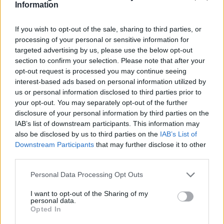
Information
If you wish to opt-out of the sale, sharing to third parties, or
processing of your personal or sensitive information for
targeted advertising by us, please use the below opt-out
ΔΕΙΤΕ ΕΠΙΣΗΣ
section to confirm your selection. Please note that after your
opt-out request is processed you may continue seeing
interest-based ads based on personal information utilized by
ΣΤΗΝ ΙΔΙΑ ΚΑΤΗΓΟΡΙΑ
us or personal information disclosed to third parties prior to
your opt-out. You may separately opt-out of the further
«Θέλω τον μπαμπά μου»: Το
disclosure of your personal information by third parties on the
βίντεο της μεθυσμένης οδηγού
IAB’s list of downstream participants. This information may
που σκότωσε νύφη ώρες μετά
also be disclosed by us to third parties on the
IAB’s List of
τον γάμο της
Downstream Participants
that may further disclose it to other
ΧΤΕΣ
third parties.
Η Jamie Lee Komoroski, με αλκοόλ
τριπλάσιο του νόμιμου ορίου, έπεσε
Personal Data Processing Opt Outs
πάνω στο golf cart των νεόνυμφων στο
Folly Beach - τώρα νέο υλικό από το
I want to opt-out of the Sharing of my
αστυνομικό τμήμα αποκαλύπτει τη
personal data.
συμπεριφορά της λίγο μετά τη μοιραία
Opted In
σύγκρουση