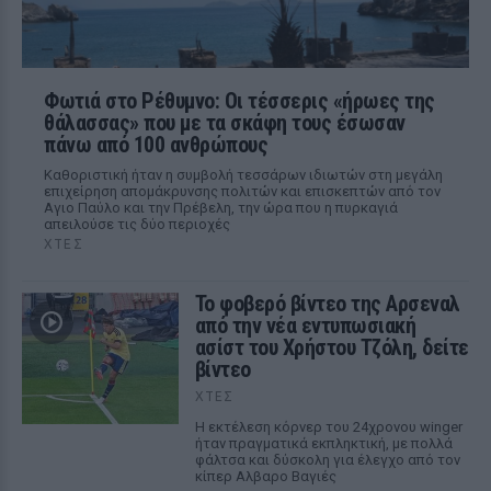
Φωτιά στο Ρέθυμνο: Οι τέσσερις «ήρωες της
θάλασσας» που με τα σκάφη τους έσωσαν
πάνω από 100 ανθρώπους
Καθοριστική ήταν η συμβολή τεσσάρων ιδιωτών στη μεγάλη
επιχείρηση απομάκρυνσης πολιτών και επισκεπτών από τον
Αγιο Παύλο και την Πρέβελη, την ώρα που η πυρκαγιά
απειλούσε τις δύο περιοχές
ΧΤΕΣ
Το φοβερό βίντεο της Αρσεναλ
από την νέα εντυπωσιακή
ασίστ του Χρήστου Τζόλη, δείτε
βίντεο
ΧΤΕΣ
Η εκτέλεση κόρνερ του 24χρονου winger
ήταν πραγματικά εκπληκτική, με πολλά
φάλτσα και δύσκολη για έλεγχο από τον
κίπερ Αλβαρο Βαγιές