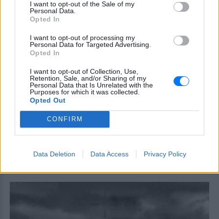
Τροχαίο στις Σέρρες: «Έχασα τη
I want to opt-out of the Sale of my
Personal Data.
γυναίκα και το παιδί μου, τα
Opted In
έχασα όλα» ‑ Ο πόνος του
πατέρα
I want to opt-out of processing my
Personal Data for Targeted Advertising.
ΧΤΕΣ
Opted In
Μητέρα 43 ετών και ο 21χρονος γιος της
σκοτώθηκαν σε μετωπική σύγκρουση με
I want to opt-out of Collection, Use,
φορτηγό στην επαρχιακή οδό Αμφίπολης
Retention, Sale, and/or Sharing of my
– Δράμας, κοντά στην Παλαιοκώμη.
Personal Data that Is Unrelated with the
Purposes for which it was collected.
Καταδίωξη στο κέντρο της
Opted Out
Θεσσαλονίκης: Έσπασαν το
τζάμι του οδηγού – «Μην κάνεις
CONFIRM
μ@@@», του φώναζαν
ΧΤΕΣ
Data Deletion
Data Access
Privacy Policy
Εξαιτίας των υψηλών ταχυτήτων το
λευκό όχημα έχασε τον έλεγχο και
καρφώθηκε πάνω σε κολονάκια.