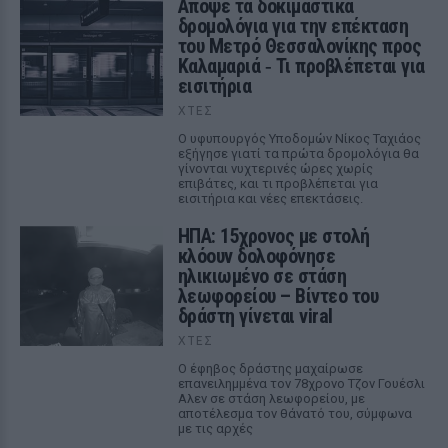
Απόψε τα δοκιμαστικά
δρομολόγια για την επέκταση
του Μετρό Θεσσαλονίκης προς
Καλαμαριά ‑ Τι προβλέπεται για
εισιτήρια
ΧΤΕΣ
Ο υφυπουργός Υποδομών Νίκος Ταχιάος
εξήγησε γιατί τα πρώτα δρομολόγια θα
γίνονται νυχτερινές ώρες χωρίς
επιβάτες, και τι προβλέπεται για
εισιτήρια και νέες επεκτάσεις.
ΗΠΑ: 15χρονος με στολή
κλόουν δολοφόνησε
ηλικιωμένο σε στάση
λεωφορείου – Βίντεο του
δράστη γίνεται viral
ΧΤΕΣ
Ο έφηβος δράστης μαχαίρωσε
επανειλημμένα τον 78χρονο Τζον Γουέσλι
Αλεν σε στάση λεωφορείου, με
αποτέλεσμα τον θάνατό του, σύμφωνα
με τις αρχές