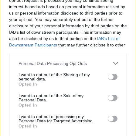
opt-out request is processed you may continue seeing
interest-based ads based on personal information utilized by
ΔΕΙΤΕ ΕΠΙΣΗΣ
us or personal information disclosed to third parties prior to
your opt-out. You may separately opt-out of the further
disclosure of your personal information by third parties on the
ΣΤΗΝ ΙΔΙΑ ΚΑΤΗΓΟΡΙΑ
IAB’s list of downstream participants. This information may
also be disclosed by us to third parties on the
IAB’s List of
Βάλια Χατζηθεοδώρου: Μπικίνι
Downstream Participants
that may further disclose it to other
και βραδινές έξοδοι στη
third parties.
Μύκονο – Οι φωτογραφίες της
Personal Data Processing Opt Outs
ΣΉΜΕΡΑ
Η παρουσιάστρια μοιράστηκε στο
I want to opt-out of the Sharing of my
Instagram σειρά στιγμιότυπων από τις
personal data.
καλοκαιρινές της διακοπές στο «νησί
Opted In
των ανέμων».
I want to opt-out of the Sale of my
Η Γαρυφαλλιά Καληφώνη στην
Personal Data.
Πάρο με μαύρο μπικίνι ‑ δείτε
Opted In
τις πόζες της
I want to opt-out of processing my
ΣΉΜΕΡΑ
Personal Data for Targeted Advertising.
Το μοντέλο μοιράστηκε φωτογραφίες
Opted In
από τις καλοκαιρινές της διακοπές στο
νησί των Κυκλάδων