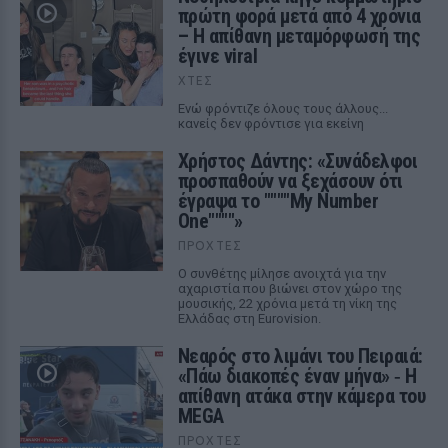
πρώτη φορά μετά από 4 χρόνια
– Η απίθανη μεταμόρφωσή της
έγινε viral
ΧΤΕΣ
Ενώ φρόντιζε όλους τους άλλους...
κανείς δεν φρόντισε για εκείνη
Χρήστος Δάντης: «Συνάδελφοι
προσπαθούν να ξεχάσουν ότι
έγραψα το """"My Number
One""""»
ΠΡΟΧΤΈΣ
Ο συνθέτης μίλησε ανοιχτά για την
αχαριστία που βιώνει στον χώρο της
μουσικής, 22 χρόνια μετά τη νίκη της
Ελλάδας στη Eurovision.
Νεαρός στο λιμάνι του Πειραιά:
«Πάω διακοπές έναν μήνα» ‑ Η
απίθανη ατάκα στην κάμερα του
MEGA
ΠΡΟΧΤΈΣ