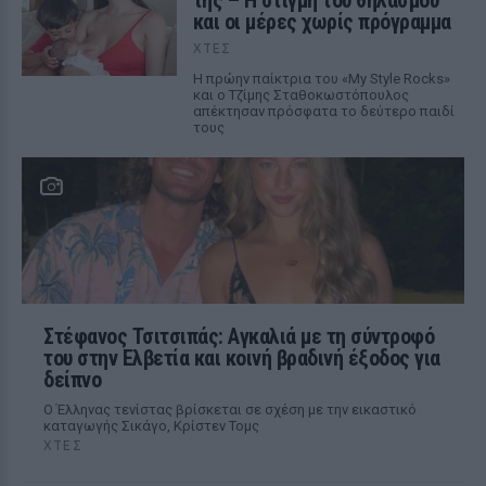
της – Η στιγμή του θηλασμού
και οι μέρες χωρίς πρόγραμμα
ΧΤΕΣ
Η πρώην παίκτρια του «My Style Rocks»
και ο Τζίμης Σταθοκωστόπουλος
απέκτησαν πρόσφατα το δεύτερο παιδί
τους
Στέφανος Τσιτσιπάς: Αγκαλιά με τη σύντροφό
του στην Ελβετία και κοινή βραδινή έξοδος για
δείπνο
Ο Έλληνας τενίστας βρίσκεται σε σχέση με την εικαστικό
καταγωγής Σικάγο, Κρίστεν Τομς
ΧΤΕΣ