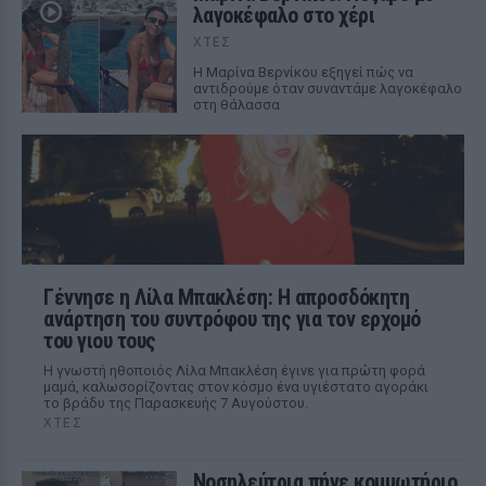
λαγοκέφαλο στο χέρι
ΧΤΕΣ
Η Μαρίνα Βερνίκου εξηγεί πώς να
αντιδρούμε όταν συναντάμε λαγοκέφαλο
στη θάλασσα
Γέννησε η Λίλα Μπακλέση: Η απροσδόκητη
ανάρτηση του συντρόφου της για τον ερχομό
του γιου τους
Η γνωστή ηθοποιός Λίλα Μπακλέση έγινε για πρώτη φορά
μαμά, καλωσορίζοντας στον κόσμο ένα υγιέστατο αγοράκι
το βράδυ της Παρασκευής 7 Αυγούστου.
ΧΤΕΣ
Νοσηλεύτρια πήγε κομμωτήριο