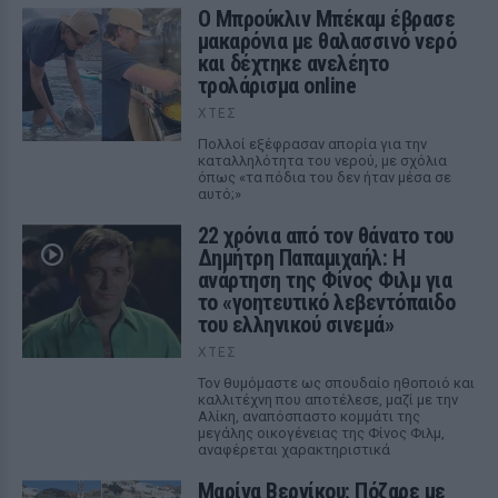
Ο Μπρούκλιν Μπέκαμ έβρασε
μακαρόνια με θαλασσινό νερό
και δέχτηκε ανελέητο
τρολάρισμα online
ΧΤΕΣ
Πολλοί εξέφρασαν απορία για την
καταλληλότητα του νερού, με σχόλια
όπως «τα πόδια του δεν ήταν μέσα σε
αυτό;»
22 χρόνια από τον θάνατο του
Δημήτρη Παπαμιχαήλ: Η
ανάρτηση της Φίνος Φιλμ για
το «γοητευτικό λεβεντόπαιδο
του ελληνικού σινεμά»
ΧΤΕΣ
Τον θυμόμαστε ως σπουδαίο ηθοποιό και
καλλιτέχνη που αποτέλεσε, μαζί με την
Αλίκη, αναπόσπαστο κομμάτι της
μεγάλης οικογένειας της Φίνος Φιλμ,
αναφέρεται χαρακτηριστικά
Μαρίνα Βερνίκου: Πόζαρε με