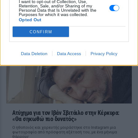
I want to opt-out of Collection, Use,
Retention, Sale, and/or Sharing of my
Ιωάννα Τούνη: «Έβγαλα όλο το
Personal Data that Is Unrelated with the
Purposes for which it was collected.
βράδυ στο νοσοκομείο με ορούς
Opted Out
και αντιβιώσεις»
ΣΉΜΕΡΑ
CONFIRM
Η επιχειρηματίας έπαθε τροφική
δηλητηρίαση και μοιράστηκε με τους
followers της στο Instagram τις δύσκολες
ώρες που πέρασε.
Data Deletion
Data Access
Privacy Policy
Ατύχημα για τον Ιβάν Σβιτάιλο στην Κέρκυρα:
«Θα σηκωθώ πιο δυνατός»
Ο ηθοποιός και χορευτής μοιράστηκε στο Instagram μια
φωτογραφία από πρόσφατη εξέτασή του, με ένα μήνυμα
θάρρους