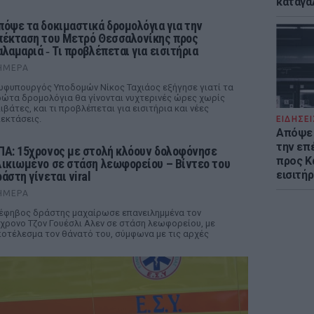
καταγά
πόψε τα δοκιμαστικά δρομολόγια για την
πέκταση του Μετρό Θεσσαλονίκης προς
αλαμαριά ‑ Τι προβλέπεται για εισιτήρια
ΉΜΕΡΑ
υφυπουργός Υποδομών Νίκος Ταχιάος εξήγησε γιατί τα
ώτα δρομολόγια θα γίνονται νυχτερινές ώρες χωρίς
ιβάτες, και τι προβλέπεται για εισιτήρια και νέες
εκτάσεις.
ΕΙΔΗΣΕΙ
Απόψε 
την επ
ΠΑ: 15χρονος με στολή κλόουν δολοφόνησε
προς Κα
λικιωμένο σε στάση λεωφορείου – Βίντεο του
εισιτήρ
άστη γίνεται viral
ΉΜΕΡΑ
έφηβος δράστης μαχαίρωσε επανειλημμένα τον
χρονο Τζον Γουέσλι Αλεν σε στάση λεωφορείου, με
οτέλεσμα τον θάνατό του, σύμφωνα με τις αρχές