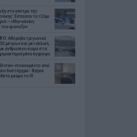
ξη στο κέντρο της
νίκης: Έσπασαν το τζάμι
γού – «Μην κάνεις
 του φώναζαν
UFO: Αθόρυβα τριγωνικά
52 μέτρων και μεταλλική
με ανθρώπινο σώμα στα
χαρακτηρισμένα έγγραφα
 Βίντεο-ντοκουμέντο από
αίο δυστύχημα - Βγήκε
ίθετο ρεύμα το ΙΧ