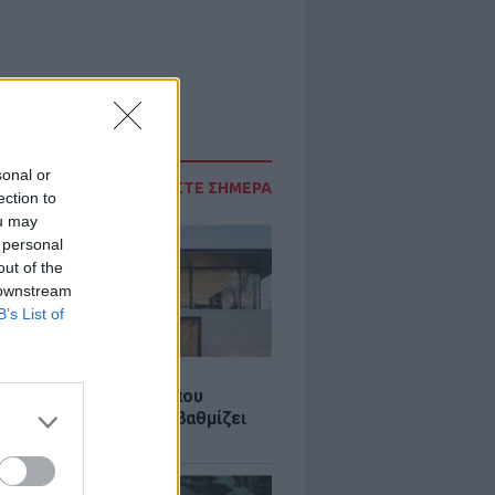
sonal or
ΔΙΑΒΑΣΤΕ ΣΗΜΕΡΑ
ection to
ou may
 personal
out of the
 downstream
B’s List of
Σ
λαστική: Καινοτομία που
ομεί ενέργεια και αναβαθμίζει
ιότητα ζωής