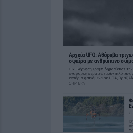
Αρχεία UFO: Αθόρυβα τριγω
σφαίρα με ανθρώπινο σώμα
Η κυβέρνηση Τραμπ δημοσίευσε την
αναφορές στρατιωτικών πιλότων, μ
εναέρια φαινόμενα σε ΗΠΑ, Βραζιλί
ΣΉΜΕΡΑ
Φ
Ε
Σ
Ισ
εν
το