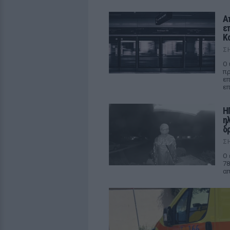
Α
ε
Κ
Σ
Ο 
πρ
επ
επ
Η
η
δρ
Σ
Ο 
78
απ