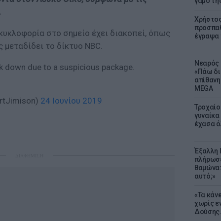
γάμο τη
.
Χρήστος
προσπαθ
 κυκλοφορία στο σημείο έχει διακοπεί, όπως
έγραψα τ
ς μεταδίδει το δίκτυο NBC.
Νεαρός 
k down due to a suspicious package.
«Πάω δι
απίθανη
MEGA
rtJimison)
24 Ιουνίου 2019
Τροχαίο
γυναίκα 
έχασα ό
Έξαλλη 
ΔΙΑΦΗΜΙΣΗ
πλήρωσε
θαμώνα:
αυτό;»
«Τα κάν
χωρίς ε
Δούσης.