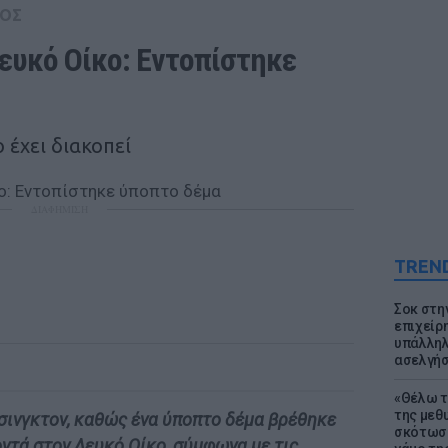
ΟΣ
ευκό Οίκο: Εντοπίστηκε 
 έχει διακοπεί
ΔΙΑΦΗΜΙΣΗ
TREN
Σοκ στη
επιχείρ
υπάλληλ
ασελγήσ
«Θέλω τ
της μεθ
σινγκτον, καθώς ένα ύποπτο δέμα βρέθηκε
σκότωσε
ντά στον Λευκό Οίκο, σύμφωνα με τις