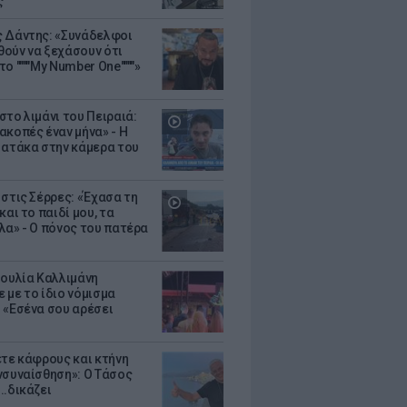
ς
 Δάντης: «Συνάδελφοι
ούν να ξεχάσουν ότι
ο """"My Number One""""»
στο λιμάνι του Πειραιά:
ακοπές έναν μήνα» - Η
 ατάκα στην κάμερα του
 στις Σέρρες: «Έχασα τη
και το παιδί μου, τα
λα» - Ο πόνος του πατέρα
Ιουλία Καλλιμάνη
 με το ίδιο νόμισμα
 «Εσένα σου αρέσει
ετε κάφρους και κτήνη
νσυναίσθηση»: Ο Τάσος
..δικάζει