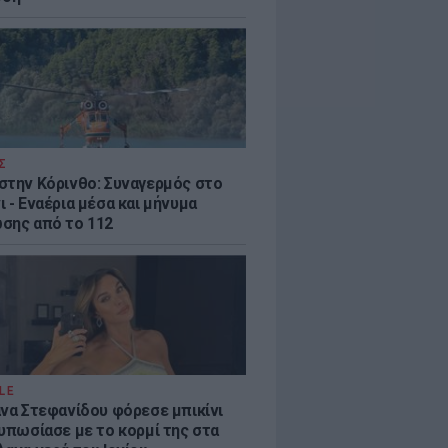
Σ
στην Κόρινθο: Συναγερμός στο
 - Εναέρια μέσα και μήνυμα
σης από το 112
LE
άνα Στεφανίδου φόρεσε μπικίνι
τυπωσίασε με το κορμί της στα