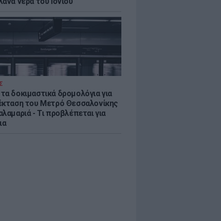
λανα νερά του Ιονίου
Σ
τα δοκιμαστικά δρομολόγια για
έκταση του Μετρό Θεσσαλονίκης
λαμαριά - Τι προβλέπεται για
ια