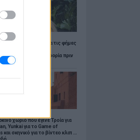
LE
η Βουλγαράκη ξεσπά για τις φήμες
ού με τον Ιωαννίδη:
αυρώστε καμία πληροφορία πριν
ύσετε τη βλακεία σας»
LE
κινό χωριό που έγινε Τροία για
an, Yunkai για το Game of
 και σκηνικό για το βίντεο κλιπ ...
νδή