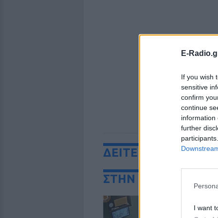
E-Radio.g
If you wish 
sensitive in
confirm you
continue se
information 
further disc
participants
Downstream 
ΔΕΙΤΕ ΕΠΙΣΗΣ
ΣΤΗΝ ΙΔΙΑ ΚΑΤΗΓΟ
Persona
«
I want t
μ