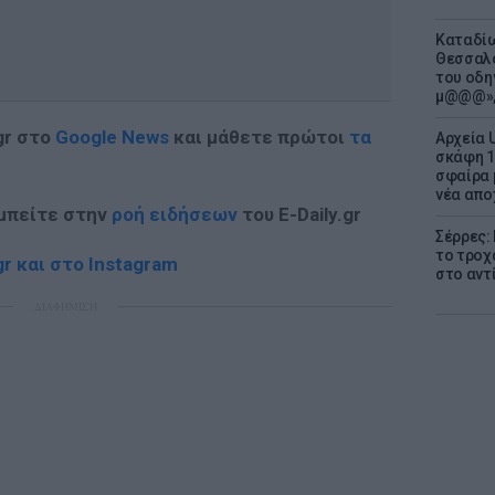
Καταδίω
Θεσσαλο
του οδη
μ@@@»,
gr στο
Google News
και μάθετε πρώτοι
τα
Αρχεία 
σκάφη 1
σφαίρα 
νέα απο
 μπείτε στην
ροή ειδήσεων
του E-Daily.gr
Σέρρες:
το τροχ
r και στο Instagram
στο αντ
ΔΙΑΦΗΜΙΣΗ