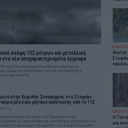
ΕΙΔΗΣΕΙ
νικά σκάφη 152 μέτρων και μεταλλική
Φωτιά 
 στα νέα αποχαρακτηρισμένα έγγραφα
Στεφάνι
εκκένω
 5η παρτίδα αποχαρακτηρισμένων αρχείων με
αρτύρων και αναλύσεων του FBI για ανεξήγητα
α και Αφγανιστάν.
ωτιά στην Κόρινθο: Συναγερμός στο Στεφάνι ‑
ναέρια μέσα και μήνυμα εκκένωσης από το 112
ΉΜΕΡΑ
LIFESTY
χυρές επίγειες δυνάμεις της Πυροσβεστικής
Η Τατι
ισχυμένες με αεροσκάφη και ελικόπτερα επιχειρούν για
και εν
ν άμεσο περιορισμό της φωτιάς στο Στεφάνι Κορίνθου.