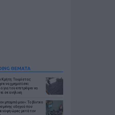
DING ΘΕΜΑΤΑ
ν Κρήτη: Τουρίστας
ησε να χρηματίσει
ο για του επιτρέψει να
ει σε ανήλικη
ον μπαμπά μου»: Το βίντεο
υσμένης οδηγού που
 νύφη ώρες μετά τον