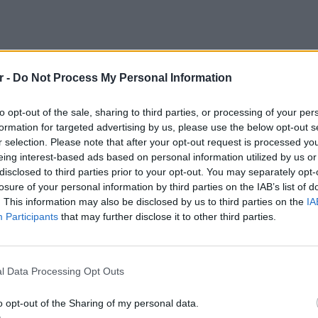
r -
Do Not Process My Personal Information
to opt-out of the sale, sharing to third parties, or processing of your per
formation for targeted advertising by us, please use the below opt-out s
r selection. Please note that after your opt-out request is processed y
eing interest-based ads based on personal information utilized by us or
disclosed to third parties prior to your opt-out. You may separately opt-
losure of your personal information by third parties on the IAB’s list of
. This information may also be disclosed by us to third parties on the
IA
Participants
that may further disclose it to other third parties.
ΕΙΔΗΣΕΙ
Θερμοπ
ΡΙΑ
εξοικον
l Data Processing Opt Outs
την πο
Θέλω τον μπαμπά μου»: Το βίντεο της
o opt-out of the Sharing of my personal data.
εθυσμένης οδηγού που σκότωσε νύφη ώρες