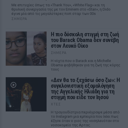
Με επιτυχίες όπως τα «Thank You», «White Flag» και τη
θρυλική συνεργασία της με τον Eminem στο «Stan», η Dido
έγινε μία από τις μεγαλύτερες ποπ σταρ των 00s
ΣΉΜΕΡΑ
Η πιο δύσκολη στιγμή στη ζωή
του Barack Obama δεν συνέβη
στον Λευκό Οίκο
ΣΉΜΕΡΑ
Η νύχτα που ο Barack και η Michelle
Obama φοβήθηκαν για τη ζωή της κόρης
τους
«Δεν θα το ξεχάσω όσο ζω»: Η
συγκλονιστική εξομολόγηση
της Αγγελικής Ηλιάδη για τη
στιγμή που είδε τον Ιησού
ΧΤΕΣ
Η τραγουδίστρια περιέγραψε μέσα από
το Instagram μια εμπειρία που λέει πως
έζησε όταν ο γιος της νοσηλευόταν στο
νοσοκομείο της Αρτας.