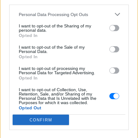
φωτογραφία από Ίμπιζα με τον
third parties.
Δημήτρη Σπυριδωνίδη
ΣΉΜΕΡΑ
Personal Data Processing Opt Outs
Η influencer ανέβασε στο Instagram
I want to opt-out of the Sharing of my
throwback στιγμιότυπο και ρώτησε τον
personal data.
σύντροφό της για τον φετινό προορισμό
Opted In
Η Μαριάννα Γεωργαντή είδε
I want to opt-out of the Sale of my
τον Γιώργο Φραγκούλη και
Personal Data.
έμεινε άφωνη: «Καλέ, τι
Opted In
ωραίος που είναι»
I want to opt-out of processing my
ΣΉΜΕΡΑ
Personal Data for Targeted Advertising.
Opted In
Οι τίτλοι της εφημερίδας Espresso
έγιναν αφορμή για ένα χαριτωμένο
σχόλιο στην εκπομπή της Μαριάννας
I want to opt-out of Collection, Use,
Γεωργαντή και του Γιάννη Κολοκυθά
Retention, Sale, and/or Sharing of my
Personal Data that Is Unrelated with the
Purposes for which it was collected.
Opted Out
CONFIRM