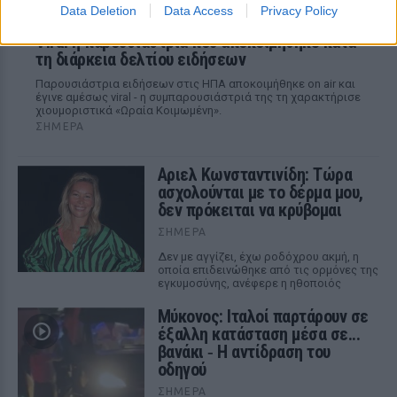
Data Deletion
Data Access
Privacy Policy
Viral η παρουσιάστρια που αποκοιμήθηκε κατά
τη διάρκεια δελτίου ειδήσεων
Παρουσιάστρια ειδήσεων στις ΗΠΑ αποκοιμήθηκε on air και
έγινε αμέσως viral - η συμπαρουσιάστριά της τη χαρακτήρισε
χιουμοριστικά «Ωραία Κοιμωμένη».
ΣΉΜΕΡΑ
Αριελ Κωνσταντινίδη: Τώρα
ασχολούνται με το δέρμα μου,
δεν πρόκειται να κρύβομαι
ΣΉΜΕΡΑ
Δεν με αγγίζει, έχω ροδόχρου ακμή, η
οποία επιδεινώθηκε από τις ορμόνες της
εγκυμοσύνης, ανέφερε η ηθοποιός
Μύκονος: Ιταλοί παρτάρουν σε
έξαλλη κατάσταση μέσα σε...
βανάκι ‑ Η αντίδραση του
οδηγού
ΣΉΜΕΡΑ