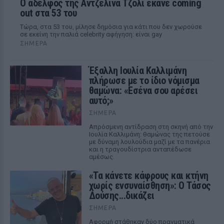
Ο αδελφός της Αντζελίνα Τζολί έκανε coming
out στα 53 του
Τώρα, στα 53 του, μίλησε δημόσια για κάτι που δεν χωρούσε
σε εκείνη την παλιά celebrity αφήγηση: είναι gay
ΣΉΜΕΡΑ
Έξαλλη Ιουλία Καλλιμάνη
πλήρωσε με το ίδιο νόμισμα
θαμώνα: «Εσένα σου αρέσει
αυτό;»
ΣΉΜΕΡΑ
Απρόσμενη αντίδραση στη σκηνή από την
Ιουλία Καλλιμάνη: θαμώνας της πετούσε
με δύναμη λουλούδια μαζί με τα πανέρια
και η τραγουδίστρια ανταπέδωσε
αμέσως.
«Τα κάνετε κάφρους και κτήνη
χωρίς ενσυναίσθηση»: Ο Τάσος
Δούσης...δικάζει
ΣΉΜΕΡΑ
Αφορμή στάθηκαν δύο πραγματικά