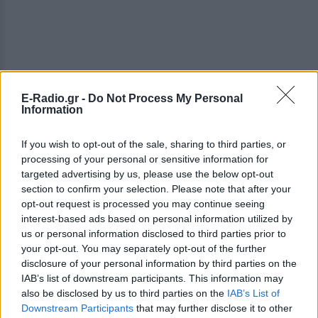
E-Radio.gr -
Do Not Process My Personal
Information
ΔΕΙΤΕ ΕΠΙΣΗΣ
If you wish to opt-out of the sale, sharing to third parties, or
ΣΤΗΝ ΙΔΙΑ ΚΑΤΗΓΟΡΙΑ
processing of your personal or sensitive information for
targeted advertising by us, please use the below opt-out
Κάια Γκέρμπερ: Με
section to confirm your selection. Please note that after your
αποκαλυπτικό μαύρο look
opt-out request is processed you may continue seeing
θύμισε τη Σίντι Κρόφορντ
interest-based ads based on personal information utilized by
us or personal information disclosed to third parties prior to
ΣΉΜΕΡΑ
your opt-out. You may separately opt-out of the further
Η 24χρονη πρωτοστάτησε σε εκδήλωση
disclosure of your personal information by third parties on the
για τη σειρά «The Shards» στο Λος
Αντζελες
IAB’s list of downstream participants. This information may
also be disclosed by us to third parties on the
IAB’s List of
Ιωάννα Τούνη: Αδημοσίευτη
Downstream Participants
that may further disclose it to other