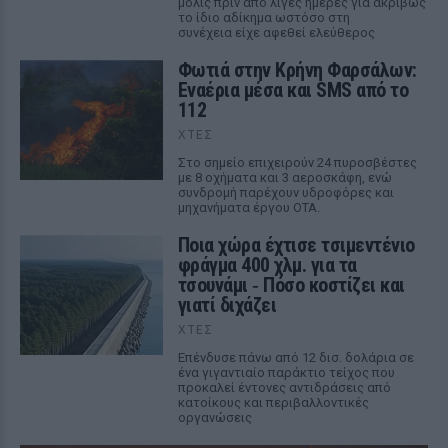
μόλις πριν από λίγες ημέρες για ακριβώς
το ίδιο αδίκημα ωστόσο στη
συνέχεια είχε αφεθεί ελεύθερος
Φωτιά στην Κρήνη Φαρσάλων:
Εναέρια μέσα και SMS από το
112
ΧΤΕΣ
Στο σημείο επιχειρούν 24 πυροσβέστες
με 8 οχήματα και 3 αεροσκάφη, ενώ
συνδρομή παρέχουν υδροφόρες και
μηχανήματα έργου ΟΤΑ.
Ποια χώρα έχτισε τσιμεντένιο
φράγμα 400 χλμ. για τα
τσουνάμι ‑ Πόσο κοστίζει και
γιατί διχάζει
ΧΤΕΣ
Επένδυσε πάνω από 12 δισ. δολάρια σε
ένα γιγαντιαίο παράκτιο τείχος που
προκαλεί έντονες αντιδράσεις από
κατοίκους και περιβαλλοντικές
οργανώσεις