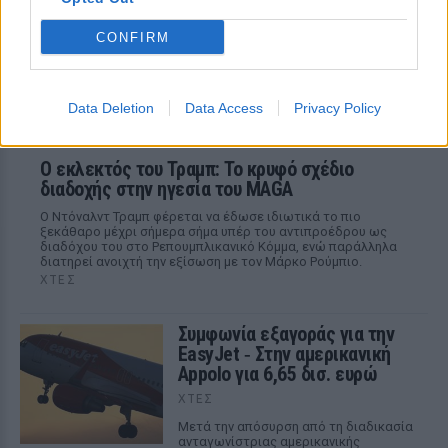
CONFIRM
Data Deletion
Data Access
Privacy Policy
Ο εκλεκτός του Τραμπ: Το κρυφό σχέδιο
διαδοχής στην ηγεσία του MAGA
Ο Ντόναλντ Τραμπ φέρεται να έδωσε ιδιωτικά το πιο
ξεκάθαρο μέχρι σήμερα σήμα υπέρ του αντιπροέδρου ως
διαδόχου του στο Ρεπουμπλικανικό Κόμμα, ενώ παράλληλα
διατηρεί ανοιχτή την εξίσωση με τον Μάρκο Ρούμπιο.
ΧΤΕΣ
Συμφωνία εξαγοράς για την
EasyJet ‑ Στην αμερικανική
Appolo για 6,65 δισ. ευρώ
ΧΤΕΣ
Μετά την απόσυρση από τη διαδικασία
ανταγωνίστριας αμερικανικής