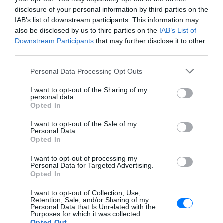
κτηνίατρο σε ένα μέρος όπου υπάρχει
disclosure of your personal information by third parties on the
αγέλη με λύκους, είναι επικίνδυνο» λέει
στο protothema.gr ο διδάκτορας
IAB’s list of downstream participants. This information may
ζωολογίας του ΑΠΘ, Θεόδωρος Κομηνός
also be disclosed by us to third parties on the
IAB’s List of
- Έχουν πεθάνει και έξι λυκόπουλα
Downstream Participants
that may further disclose it to other
Για πάντα στη Ρεάλ Μαδρίτης ο
third parties.
Βινίσιους: Υπογράφει νέο
εξαετές συμβόλαιο ο
Personal Data Processing Opt Outs
Βραζιλιάνος
I want to opt-out of the Sharing of my
ΧΤΕΣ
personal data.
Opted In
Σύμφωνα με τον Φαμπρίτσιο Ρομάνο ο
Βραζιλιάνος είναι έτοιμος να αποδεχτεί
την πρόταση της Ρεάλ
I want to opt-out of the Sale of my
Personal Data.
Meta έξυπνα γυαλιά: Γιατί
Opted In
εστιατόρια, παμπ και θέατρα
I want to opt-out of processing my
στη Βρετανία τα απαγορεύουν
Personal Data for Targeted Advertising.
ΧΤΕΣ
Opted In
Από τον εστιάτορα Τζέρεμι Κινγκ ως την
I want to opt-out of Collection, Use,
αλυσίδα Wetherspoons και τον όμιλο ATG
Retention, Sale, and/or Sharing of my
Theatres, ολοένα περισσότεροι χώροι
Personal Data that Is Unrelated with the
εστίασης και ψυχαγωγίας κλείνουν την
Purposes for which it was collected.
πόρτα στα Ray-Ban Meta glasses.
Opted Out