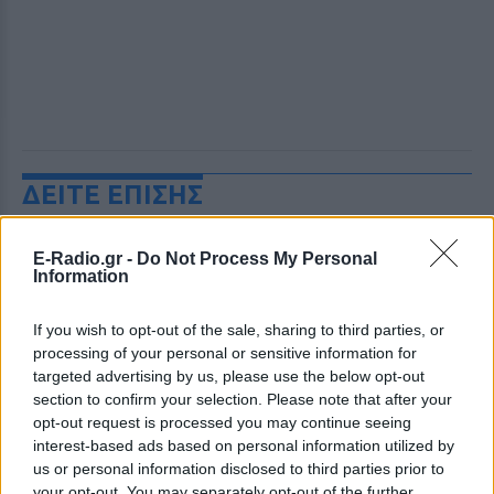
ΔΕΙΤΕ ΕΠΙΣΗΣ
ΣΤΗΝ ΙΔΙΑ ΚΑΤΗΓΟΡΙΑ
E-Radio.gr -
Do Not Process My Personal
Information
Γιατί δεν έσωσα το κουτάβι: Ο
ερευνητής που κατέγραφε τη
If you wish to opt-out of the sale, sharing to third parties, or
συμβίωση του μικρού σκυλιού
processing of your personal or sensitive information for
με αγέλη λύκων εξηγεί γιατί
targeted advertising by us, please use the below opt-out
δεν επενέβη
section to confirm your selection. Please note that after your
ΧΤΕΣ
opt-out request is processed you may continue seeing
interest-based ads based on personal information utilized by
«Κρατάμε την επιστημονική απόσταση,
δεν είναι δυνατόν να πάω να επέμβω,
us or personal information disclosed to third parties prior to
ούτε γίνεται να στείλω κάποιον
your opt-out. You may separately opt-out of the further