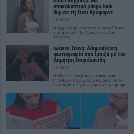
Κάια Γκέρμπερ: Με
αποκαλυπτικό μαύρο look
θύμισε τη Σίντι Κρόφορντ
ΣΉΜΕΡΑ
Η 24χρονη πρωτοστάτησε σε εκδήλωση
για τη σειρά «The Shards» στο Λος
Αντζελες
Ιωάννα Τούνη: Αδημοσίευτη
φωτογραφία από Ίμπιζα με τον
Δημήτρη Σπυριδωνίδη
ΣΉΜΕΡΑ
Η influencer ανέβασε στο Instagram
throwback στιγμιότυπο και ρώτησε τον
σύντροφό της για τον φετινό προορισμό