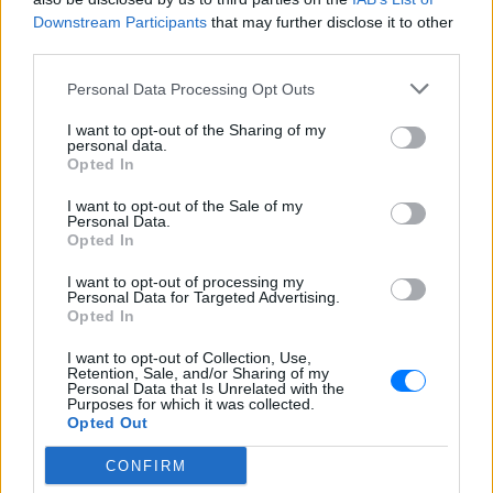
«Πάω διακοπές έναν μήνα» ‑ Η
Downstream Participants
that may further disclose it to other
απίθανη ατάκα στην κάμερα του
third parties.
MEGA
Personal Data Processing Opt Outs
ΣΉΜΕΡΑ
Η κάμερα της εκπομπής «Κοινωνία Ώρα
I want to opt-out of the Sharing of my
MEGA» κατέγραψε τη διασκεδαστική
personal data.
στιγμή από το λιμάνι του Πειραιά, την
Opted In
Παρασκευή 7 Αυγούστου.
I want to opt-out of the Sale of my
Η Ελένη Βουλγαράκη ξεσπά για
Personal Data.
τις φήμες χωρισμού με τον
Opted In
Ιωαννίδη: «Διασταυρώστε
καμία πληροφορία πριν
I want to opt-out of processing my
εκτοξεύσετε τη βλακεία σας»
Personal Data for Targeted Advertising.
Opted In
ΣΉΜΕΡΑ
I want to opt-out of Collection, Use,
Η παραγωγός ραδιοφώνου ανάρτησε
Retention, Sale, and/or Sharing of my
story στο Instagram για να διαψεύσει όσα
Personal Data that Is Unrelated with the
κυκλοφορούν για την ερωτική της ζωή
Purposes for which it was collected.
Opted Out
CONFIRM