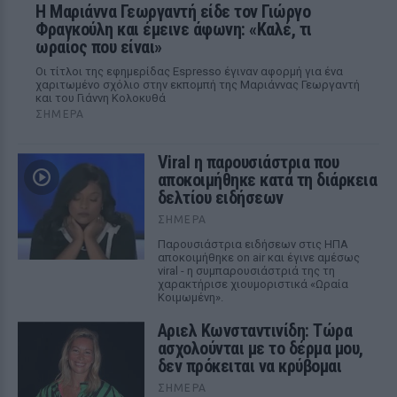
Η Μαριάννα Γεωργαντή είδε τον Γιώργο
Φραγκούλη και έμεινε άφωνη: «Καλέ, τι
ωραίος που είναι»
Οι τίτλοι της εφημερίδας Espresso έγιναν αφορμή για ένα
χαριτωμένο σχόλιο στην εκπομπή της Μαριάννας Γεωργαντή
και του Γιάννη Κολοκυθά
ΣΉΜΕΡΑ
Viral η παρουσιάστρια που
αποκοιμήθηκε κατά τη διάρκεια
δελτίου ειδήσεων
ΣΉΜΕΡΑ
Παρουσιάστρια ειδήσεων στις ΗΠΑ
αποκοιμήθηκε on air και έγινε αμέσως
viral - η συμπαρουσιάστριά της τη
χαρακτήρισε χιουμοριστικά «Ωραία
Κοιμωμένη».
Αριελ Κωνσταντινίδη: Τώρα
ασχολούνται με το δέρμα μου,
δεν πρόκειται να κρύβομαι
ΣΉΜΕΡΑ