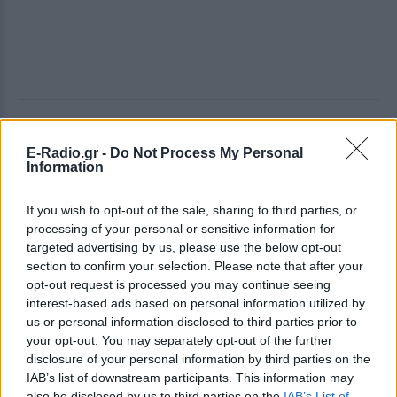
ΔΕΙΤΕ ΕΠΙΣΗΣ
E-Radio.gr -
Do Not Process My Personal
Information
ΣΤΗΝ ΙΔΙΑ ΚΑΤΗΓΟΡΙΑ
If you wish to opt-out of the sale, sharing to third parties, or
Χρήστος Δάντης: «Συνάδελφοι
processing of your personal or sensitive information for
προσπαθούν να ξεχάσουν ότι
targeted advertising by us, please use the below opt-out
έγραψα το """"My Number
section to confirm your selection. Please note that after your
One""""»
opt-out request is processed you may continue seeing
ΣΉΜΕΡΑ
interest-based ads based on personal information utilized by
us or personal information disclosed to third parties prior to
Ο συνθέτης μίλησε ανοιχτά για την
αχαριστία που βιώνει στον χώρο της
your opt-out. You may separately opt-out of the further
μουσικής, 22 χρόνια μετά τη νίκη της
disclosure of your personal information by third parties on the
Ελλάδας στη Eurovision.
IAB’s list of downstream participants. This information may
Νεαρός στο λιμάνι του Πειραιά:
also be disclosed by us to third parties on the
IAB’s List of