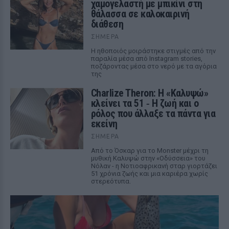
χαμογελαστή με μπικίνι στη
θάλασσα σε καλοκαιρινή
διάθεση
ΣΉΜΕΡΑ
Η ηθοποιός μοιράστηκε στιγμές από την
παραλία μέσα από Instagram stories,
ποζάροντας μέσα στο νερό με τα αγόρια
της
Charlize Theron: Η «Καλυψώ»
κλείνει τα 51 ‑ H ζωή και ο
ρόλος που άλλαξε τα πάντα για
εκείνη
ΣΉΜΕΡΑ
Από το Όσκαρ για το Monster μέχρι τη
μυθική Καλυψώ στην «Οδύσσεια» του
Νόλαν - η Νοτιοαφρικανή σταρ γιορτάζει
51 χρόνια ζωής και μια καριέρα χωρίς
στερεότυπα.