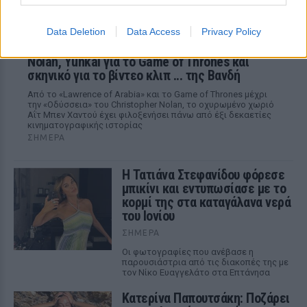
Data Deletion
Data Access
Privacy Policy
Το μαροκινό χωριό που έγινε Τροία για τον
Nolan, Yunkai για το Game of Thrones και
σκηνικό για το βίντεο κλιπ ... της Βανδή
Από το «Lawrence of Arabia» και το Game of Thrones μέχρι
την «Οδύσσεια» του Christopher Nolan, το οχυρωμένο χωριό
Αΐτ Μπεν Χαντού έχει φιλοξενήσει πάνω από έξι δεκαετίες
κινηματογραφικής ιστορίας
ΣΉΜΕΡΑ
Η Τατιάνα Στεφανίδου φόρεσε
μπικίνι και εντυπωσίασε με το
κορμί της στα καταγάλανα νερά
του Ιονίου
ΣΉΜΕΡΑ
Οι φωτογραφίες που ανέβασε η
παρουσιάστρια από τις διακοπές της με
τον Νίκο Ευαγγελάτο στα Επτάνησα
Κατερίνα Παπουτσάκη: Ποζάρει