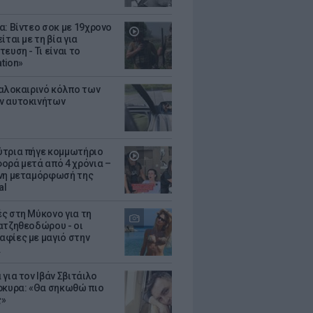
α: Βίντεο σοκ με 19χρονο
ίται με τη βία για
ευση - Τι είναι το
ation»
καλοκαιρινό κόλπο των
ν αυτοκινήτων
τρια πήγε κομμωτήριο
ορά μετά από 4 χρόνια –
νη μεταμόρφωσή της
al
ς στη Μύκονο για τη
ατζηθεοδώρου - οι
φίες με μαγιό στην
α
για τον Ιβάν Σβιτάιλο
ρκυρα: «Θα σηκωθώ πιο
ς»