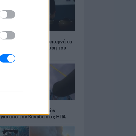
Σ
α «φωτιά»: Η βενζίνη ξεπερνά τα
 το λίτρο παρά την πτώση του
πετρελαίου διεθνώς
Σ
κή μεταφορά 30 φαλαινών
γκα από τον Καναδά στις ΗΠΑ