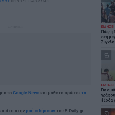
ΣΜΟΣ
ΠΡΙΝ 371 ΕΒΔΟΜΆΔΕΣ
ΔΙΑΦΗΜΙΣΗ
ΕΙΔΗΣΕΙ
Πώς η 
στη με
Συγκλο
ΕΙΔΗΣΕΙ
Για αμ
gr στο
Google News
και μάθετε πρώτοι
τα
γράφου
έξοδα γ
 μπείτε στην
ροή ειδήσεων
του E-Daily.gr