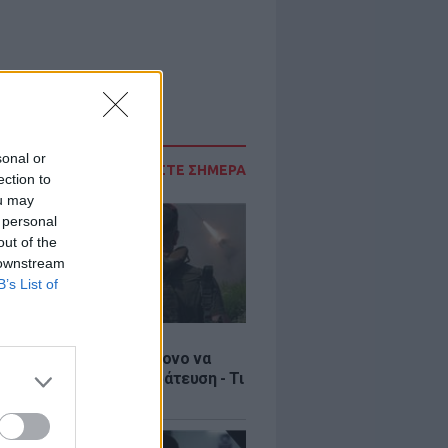
sonal or
ΔΙΑΒΑΣΤΕ ΣΗΜΕΡΑ
ection to
ou may
 personal
out of the
 downstream
B’s List of
Σ
ία: Βίντεο σοκ με 19χρονο να
αι με τη βία για επιστράτευση - Τι
ο «busification»