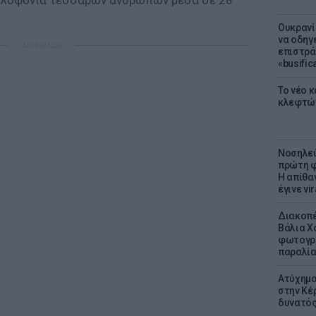
δολοφονία τεσσάρων ανθρώπων μέσα σε 28
Ουκρανί
να οδηγε
ΔΙΑΦΗΜΙΣΗ
επιστράτ
«busific
Το νέο 
κλεφτώ
Νοσηλεύ
πρώτη φ
Η απίθα
έγινε vir
Διακοπέ
Βάλια Χ
φωτογρα
παραλί
Ατύχημα 
στην Κέ
δυνατό