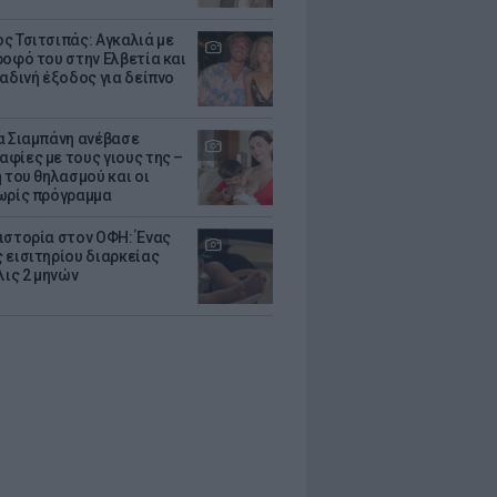
ς Τσιτσιπάς: Αγκαλιά με
ροφό του στην Ελβετία και
ραδινή έξοδος για δείπνο
α Σιαμπάνη ανέβασε
φίες με τους γιους της –
 του θηλασμού και οι
ωρίς πρόγραμμα
ιστορία στον ΟΦΗ: Ένας
 εισιτηρίου διαρκείας
λις 2 μηνών