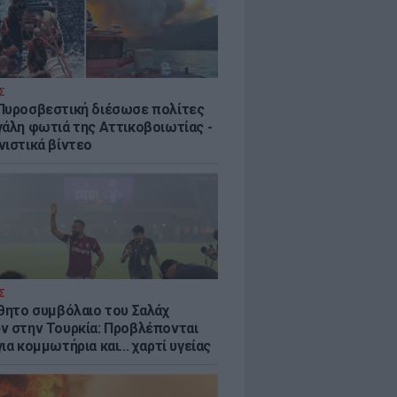
Σ
Πυροσβεστική διέσωσε πολίτες
γάλη φωτιά της Αττικοβοιωτίας -
νιστικά βίντεο
Σ
ύθητο συμβόλαιο του Σαλάχ
ν στην Τουρκία: Προβλέπονται
ια κομμωτήρια και... χαρτί υγείας