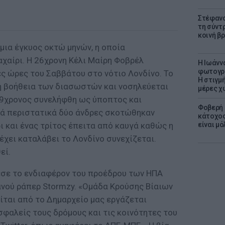
Στέφανο
τη σύντ
κοινή β
μια έγκυος οκτώ μηνών, η οποία
χαίρι. Η 26χρονη Κέλι Μαίρη Φοβρέλ
H Ιωάνν
φωτογρα
ς ώρες του Σαββάτου στο νότιο Λονδίνο. Το
Η στιγμή
η βοήθεια των διασωστών και νοσηλεύεται
μέρες χ
29χρονος συνελήφθη ως ύποπτος και
Φοβερή 
ικά περιστατικά δύο άνδρες σκοτώθηκαν
κάτοχος
ι και ένας τρίτος έπειτα από καυγά καθώς η
είναι μό
χει καταλάβει το Λονδίνο συνεχίζεται.
εί.
εσε το ενδιαφέρον του προέδρου των ΗΠΑ
ανού ράπερ Stormzy. «Ομάδα Κρούσης Βίαιων
ται από το Δημαρχείο μας εργάζεται
σφαλείς τους δρόμους και τις κοινότητες του