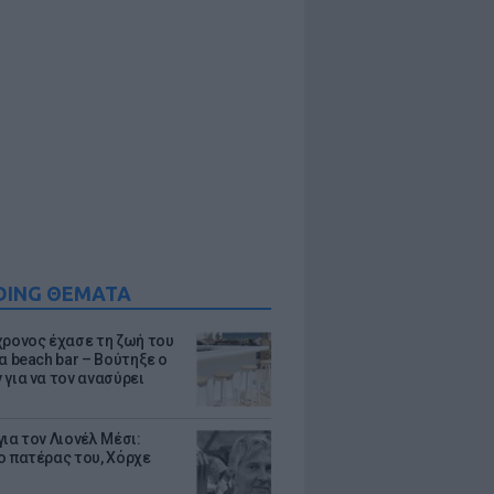
DING ΘΕΜΑΤΑ
χρονος έχασε τη ζωή του
α beach bar – Βούτηξε ο
 για να τον ανασύρει
ια τον Λιονέλ Μέσι:
ο πατέρας του, Χόρχε