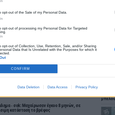
In
ντιμετωπίζει κατηγορίες ότι οι περικοπές
o opt-out of the Sale of my Personal Data.
ι στις κοινωνικές υπηρεσίες έχουν συμβάλει
In
με μαχαίρι. Σύμφωνα με επίσημα στατιστικά
to opt-out of processing my Personal Data for Targeted
ΕΙΔΗΣΕΙ
ιραίες επιθέσεις με μαχαίρι στην Αγγλία και
ing.
Καύσιμ
In
το υψηλότερο επίπεδο από τότε που
2 ευρώ
ά αρχεία πριν από πάνω από 70 χρόνια. Ο
αργού 
o opt-out of Collection, Use, Retention, Sale, and/or Sharing
ersonal Data that Is Unrelated with the Purposes for which it
 επίδοξος διάδοχος της Μέι, ο Μπόρις
lected.
Out
θα αυξήσει τον αριθμό των αστυνομικών αν
CONFIRM
Data Deletion
Data Access
Privacy Policy
ΕΙΔΗΣΕΙ
Ιστορι
μπελού
κλημα ‑ σok: Μαχαίρωσαν έγκυο 8 μηνών, σε
ίσιμη κατάσταση το βρέφος