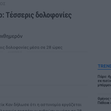
ΟΣ
ο: Τέσσερις δολοφονίες 
υχθημερόν
ΔΙΑΦΗΜΙΣΗ
TREN
Πάρο: 4
σε πισίν
μπάρμαν
Θρήνος γ
Πέθανε 
τίκ Καν δήλωσε ότι η αστυνομία εργάζεται