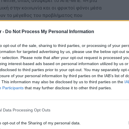
 Twitter, όπως αναφέρει το ΑΠΕ-ΜΠΕ. «Η βία
μική στην κοινωνία και οι φρικτοί φόνοι μέσα
ουν το μέγεθος του προβλήματος που
 για αυτό το αθώο παιδί και για την μητέρα
τρόπο».
r -
Do Not Process My Personal Information
αμπ για τις επιθέσεις στο Λονδίνο
to opt-out of the sale, sharing to third parties, or processing of your per
ο Τραμπ, όταν στις αρχές του μήνα
formation for targeted advertising by us, please use the below opt-out s
ν Καν και είπε ότι η κατάσταση «θα
r selection. Please note that after your opt-out request is processed y
eing interest-based ads based on personal information utilized by us or
ασταθεί ο δήμαρχος. Ο Stormzy εμφανίστηκε
disclosed to third parties prior to your opt-out. You may separately opt-
Φεστιβάλ του Γκλάστονμπερι φορώντας ένα
losure of your personal information by third parties on the IAB’s list of
ετανική σημαία το οποίο μάλιστα είχε
. This information may also be disclosed by us to third parties on the
IA
sy.
Participants
that may further disclose it to other third parties.
ΕΙΔΗΣΕΙ
Ουκραν
Ε ΑΚΟΜΗ
οδηγείτ
l Data Processing Opt Outs
λημα ‑ σok: Μαχαίρωσαν έγκυο 8 μηνών, σε
είναι τ
σιμη κατάσταση το βρέφος
o opt-out of the Sharing of my personal data.
/2019