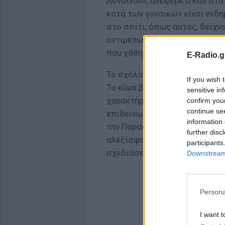
Λονδίνου», ανέφερε ο Καν στο
κατά των γυναικών είναι ενδη
στο σπίτι, όπως αυτός, δείχν
αντιμετωπίζουμε. Προσεύχομαι
που χάθηκε με τόσο τραγικό 
E-Radio.g
Το σχόλιο-«δηλητήριο» του Τρ
If you wish 
Το κύμα βίας εκμεταλλεύτηκε 
sensitive in
χαρακτήρισε «καταστροφή» το
confirm you
continue se
επιδεινωθεί» αν δεν αντικατ
information 
την Παρασκευή στο Μουσικό 
further disc
αλεξίσφαιρο γιλέκο με την βρ
participants
σχεδιάσει ο καλλιτέχνης Bank
Downstream 
ΔΕΙΤ
Persona
Έγκ
κρί
I want t
30/6