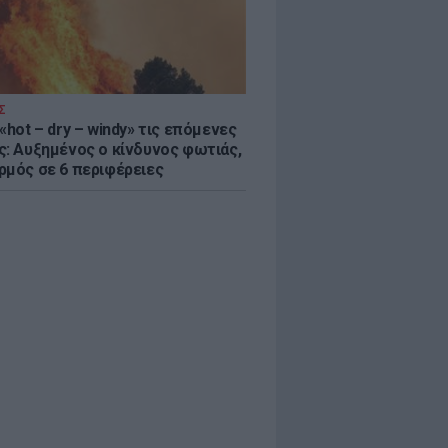
Σ
«hot – dry – windy» τις επόμενες
ς: Αυξημένος ο κίνδυνος φωτιάς,
ρμός σε 6 περιφέρειες