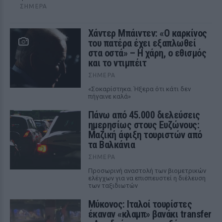
ΣΉΜΕΡΑ
Χάντερ Μπάιντεν: «Ο καρκίνος
του πατέρα έχει εξαπλωθεί
στα οστά» – Η χάρη, ο εθισμός
και το ντιμπέιτ
ΣΉΜΕΡΑ
«Σοκαρίστηκα. Ήξερα ότι κάτι δεν
πήγαινε καλά»
Πάνω από 45.000 διελεύσεις
ημερησίως στους Ευζώνους:
Μαζική άφιξη τουριστών από
τα Βαλκάνια
ΣΉΜΕΡΑ
Προσωρινή αναστολή των βιομετρικών
ελέγχων για να επισπευστεί η διέλευση
των ταξιδιωτών
Μύκονος: Ιταλοί τουρίστες
έκαναν «κλαμπ» βανάκι transfer