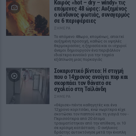
Καιρός «hot – dry – windy» τις
επόμενες 48 ώρες: Αυξημένος
ο κίνδυνος φωτιάς, συναγερμός
σε 6 περιφέρειες
ΣΉΜΕΡΑ
Το επόμενο 48ωρο, επομένως, απαιτεί
αυξημένη προσοχή, καθώς οι υψηλές
θερμοκρασίες, η ξηρασία και οι ισχυροί
άνεμοι δημιουργούν ένα περιβάλλον
ιδιαίτερα ευνοϊκό για την ταχεία
εξάπλωση μιας πυρκαγιάς
Σοκαριστικό βίντεο: Η στιγμή
που ο 14χρονος ανοίγει πυρ και
σκορπάει τον θάνατο σε
σχολείο στη Ταϊλάνδη
ΣΉΜΕΡΑ
«Θέρισε» πέντε καθηγητές και ένα
12χρονο κοριτσάκι, ενώ νωρίτερα είχε
σκοτώσει τον παππού και τη γιαγιά του -
Περισσότερα από 20 άτομα
τραυματίστηκαν από την επίθεση, οι 10
σε κρίσιμη κατάσταση - Ο ανήλικος
δράστης αυτοκτόνησε μετά την ένοπλη