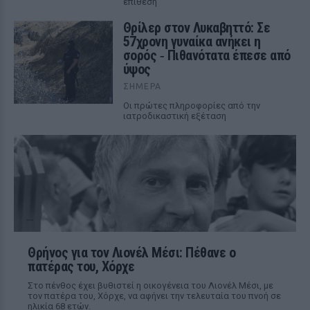
επίθεση
Θρίλερ στον Λυκαβηττό: Σε
57χρονη γυναίκα ανήκει η
σορός ‑ Πιθανότατα έπεσε από
ύψος
ΣΉΜΕΡΑ
Οι πρώτες πληροφορίες από την
ιατροδικαστική εξέταση
Θρήνος για τον Λιονέλ Μέσι: Πέθανε ο
πατέρας του, Χόρχε
Στο πένθος έχει βυθιστεί η οικογένεια του Λιονέλ Μέσι, με
τον πατέρα του, Χόρχε, να αφήνει την τελευταία του πνοή σε
ηλικία 68 ετών.