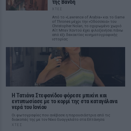
της Βανδή
ΧΤΕΣ
Από το «Lawrence of Arabia» και το Game
of Thrones μέχρι την «Οδύσσεια» του
Christopher Nolan, το οχυρωμένο χωριό
Αΐτ Μπεν Χαντού έχει φιλοξενήσει πάνω
από έξι δεκαετίες κινηματογραφικής
ιστορίας
Η Τατιάνα Στεφανίδου φόρεσε μπικίνι και
εντυπωσίασε με το κορμί της στα καταγάλανα
νερά του Ιονίου
Οι φωτογραφίες που ανέβασε η παρουσιάστρια από τις
διακοπές της με τον Νίκο Ευαγγελάτο στα Επτάνησα
ΧΤΕΣ