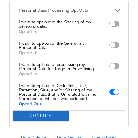
ΣΤΗΝ ΙΔΙΑ ΚΑΤΗΓΟΡΙΑ
Personal Data Processing Opt Outs
I want to opt-out of the Sharing of my
H Ιωάννα Σιαμπάνη ανέβασε
personal data.
φωτογραφίες με τους γιους
Opted In
της – Η στιγμή του θηλασμού
και οι μέρες χωρίς πρόγραμμα
I want to opt-out of the Sale of my
Personal Data.
ΣΉΜΕΡΑ
Opted In
Η πρώην παίκτρια του «My Style Rocks»
I want to opt-out of processing my
και ο Τζίμης Σταθοκωστόπουλος
Personal Data for Targeted Advertising.
απέκτησαν πρόσφατα το δεύτερο παιδί
τους
Opted In
Στέφανος Τσιτσιπάς: Αγκαλιά
I want to opt-out of Collection, Use,
Retention, Sale, and/or Sharing of my
με τη σύντροφό του στην
Personal Data that Is Unrelated with the
Ελβετία και κοινή βραδινή
Purposes for which it was collected.
έξοδος για δείπνο
Opted Out
ΣΉΜΕΡΑ
CONFIRM
Ο Έλληνας τενίστας βρίσκεται σε σχέση
με την εικαστικό καταγωγής Σικάγο,
Κρίστεν Τομς
Data Deletion
Data Access
Privacy Policy