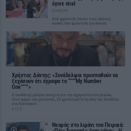
έγινε viral
ΣΉΜΕΡΑ
Ενώ φρόντιζε όλους τους άλλους...
κανείς δεν φρόντισε για εκείνη
Χρήστος Δάντης: «Συνάδελφοι προσπαθούν να
ξεχάσουν ότι έγραψα το """"My Number
One""""»
Ο συνθέτης μίλησε ανοιχτά για την αχαριστία που βιώνει
στον χώρο της μουσικής, 22 χρόνια μετά τη νίκη της Ελλάδας
στη Eurovision.
ΧΤΕΣ
Νεαρός στο λιμάνι του Πειραιά:
«Πάω διακοπές έναν μήνα» ‑ Η