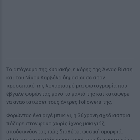
Το απόγευμα της Κυριακής, η κόρης της Άννας Βίσση
και του Νίκου Καρβέλα δημοσίευσε στον
προσωπικό της λογαριασμό μια φωτογραφία που
έβγαλε φορώντας μόνο το μαγιό της και κατάφερε
να αναστατώσει τους άντρες followers της.
Φορώντας ένα ριγέ μπικίνι, η 36χρονη σχεδιάστρια
πόζαρε στον φακό χωρίς ίχνος μακιγιάζ,
αποδεικνύοντας πώς διαθέτει φυσική ομορφιά,
αλλά και ένα καλλίγραμμο κορμί, που δεν μαρτυρά με