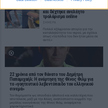
Ο Μπρούκλιν Μπέκαμ έβρασε
μακαρόνια με θαλασσινό νερό
και δέχτηκε ανελέητο
τρολάρισμα online
ΣΉΜΕΡΑ
Πολλοί εξέφρασαν απορία για την
καταλληλότητα του νερού, με σχόλια
όπως «τα πόδια του δεν ήταν μέσα σε
αυτό;»
22 χρόνια από τον θάνατο του Δημήτρη
Παπαμιχαήλ: Η ανάρτηση της Φίνος Φιλμ για
το «γοητευτικό λεβεντόπαιδο του ελληνικού
σινεμά»
Τον θυμόμαστε ως σπουδαίο ηθοποιό και καλλιτέχνη που
αποτέλεσε, μαζί με την Αλίκη, αναπόσπαστο κομμάτι της
μεγάλης οικογένειας της Φίνος Φιλμ, αναφέρεται
χαρακτηριστικά