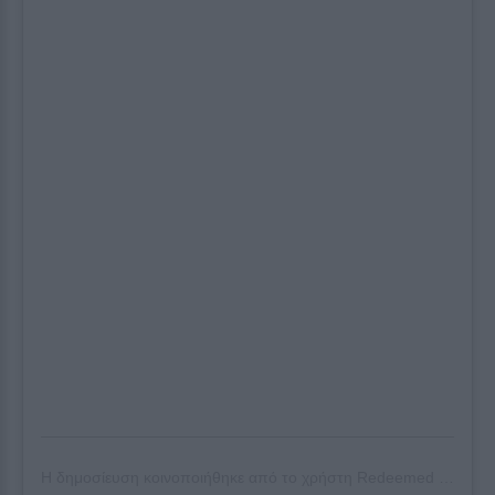
Η δημοσίευση κοινοποιήθηκε από το χρήστη
Redeemed
(@thesofiakarvela) στις