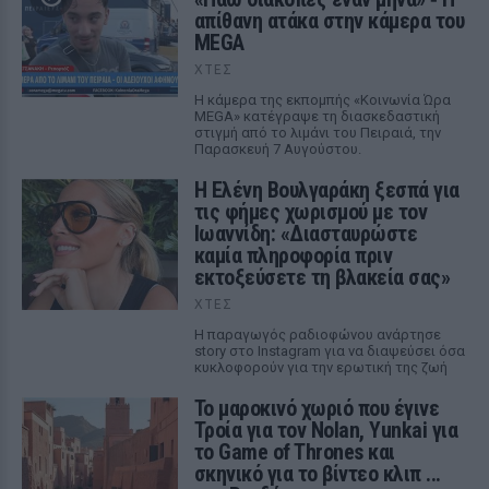
απίθανη ατάκα στην κάμερα του
MEGA
ΧΤΕΣ
Η κάμερα της εκπομπής «Κοινωνία Ώρα
MEGA» κατέγραψε τη διασκεδαστική
στιγμή από το λιμάνι του Πειραιά, την
Παρασκευή 7 Αυγούστου.
Η Ελένη Βουλγαράκη ξεσπά για
τις φήμες χωρισμού με τον
Ιωαννίδη: «Διασταυρώστε
καμία πληροφορία πριν
εκτοξεύσετε τη βλακεία σας»
ΧΤΕΣ
Η παραγωγός ραδιοφώνου ανάρτησε
story στο Instagram για να διαψεύσει όσα
κυκλοφορούν για την ερωτική της ζωή
Το μαροκινό χωριό που έγινε
Τροία για τον Nolan, Yunkai για
το Game of Thrones και
σκηνικό για το βίντεο κλιπ ...