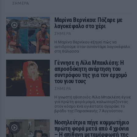
ΣΉΜΕΡΑ
Μαρίνα Βερνίκου: Πόζαρε με
λαγοκέφαλο στο χέρι
ΣΉΜΕΡΑ
Η Μαρίνα Βερνίκου εξηγεί πώς να
αντιδρούμε όταν συναντάμε λαγοκέφαλο
στη θάλασσα
Γέννησε η Λίλα Μπακλέση: Η
απροσδόκητη ανάρτηση του
συντρόφου της για τον ερχομό
του γιου τους
ΣΉΜΕΡΑ
Η γνωστή ηθοποιός Λίλα Μπακλέση έγινε
για πρώτη φορά μαμά, καλωσορίζοντας
στον κόσμο ένα υγιέστατο αγοράκι το
βράδυ της Παρασκευής 7 Αυγούστου.
Νοσηλεύτρια πήγε κομμωτήριο
πρώτη φορά μετά από 4 χρόνια
– Η απίθανη μεταμόρφωσή της