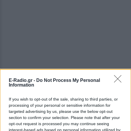
E-Radio.gr -
Do Not Process My Personal
Information
ΔΕΙΤΕ ΕΠΙΣΗΣ
If you wish to opt-out of the sale, sharing to third parties, or
ΣΤΗΝ ΙΔΙΑ ΚΑΤΗΓΟΡΙΑ
processing of your personal or sensitive information for
targeted advertising by us, please use the below opt-out
Ουκρανία: Βίντεο σοκ με
section to confirm your selection. Please note that after your
19χρονο να οδηγείται με τη βία
opt-out request is processed you may continue seeing
για επιστράτευση ‑ Τι είναι το
interest-based ads based on personal information utilized by