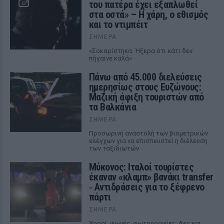
του πατέρα έχει εξαπλωθεί
στα οστά» – Η χάρη, ο εθισμός
και το ντιμπέιτ
ΣΉΜΕΡΑ
«Σοκαρίστηκα. Ήξερα ότι κάτι δεν
πήγαινε καλά»
Πάνω από 45.000 διελεύσεις
ημερησίως στους Ευζώνους:
Μαζική άφιξη τουριστών από
τα Βαλκάνια
ΣΉΜΕΡΑ
Προσωρινή αναστολή των βιομετρικών
ελέγχων για να επισπευστεί η διέλευση
των ταξιδιωτών
Μύκονος: Ιταλοί τουρίστες
έκαναν «κλαμπ» βανάκι transfer
‑ Αντιδράσεις για το ξέφρενο
πάρτι
ΣΉΜΕΡΑ
Χοροί, φωνές, φωτογραφίες: Λες και