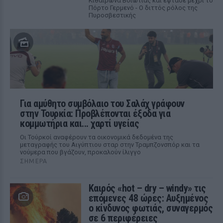
Κιθαιρώνα Βοιωτίας και έφτασε μέχρι το
Πόρτο Γερμενό - Ο διττός ρόλος της
Πυροσβεστικής
Για αμύθητο συμβόλαιο του Σαλάχ γράφουν
στην Τουρκία: Προβλέπονται έξοδα για
κομμωτήρια και... χαρτί υγείας
Οι Τούρκοί αναφέρουν τα οικονομικά δεδομένα της
μεταγραφής του Αιγύπτιου σταρ στην Τραμπζονσπόρ και τα
νούμερα που βγάζουν, προκαλούν ίλιγγο
ΣΉΜΕΡΑ
Καιρός «hot – dry – windy» τις
επόμενες 48 ώρες: Αυξημένος
ο κίνδυνος φωτιάς, συναγερμός
σε 6 περιφέρειες