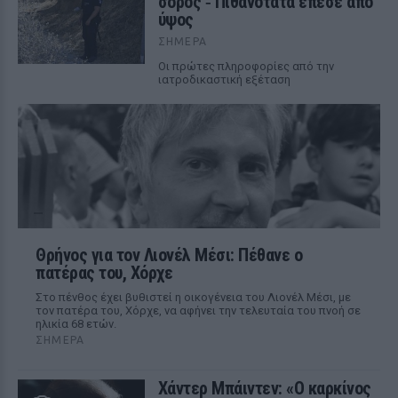
σορός ‑ Πιθανότατα έπεσε από
ύψος
ΣΉΜΕΡΑ
Οι πρώτες πληροφορίες από την
ιατροδικαστική εξέταση
Θρήνος για τον Λιονέλ Μέσι: Πέθανε ο
πατέρας του, Χόρχε
Στο πένθος έχει βυθιστεί η οικογένεια του Λιονέλ Μέσι, με
τον πατέρα του, Χόρχε, να αφήνει την τελευταία του πνοή σε
ηλικία 68 ετών.
ΣΉΜΕΡΑ
Χάντερ Μπάιντεν: «Ο καρκίνος