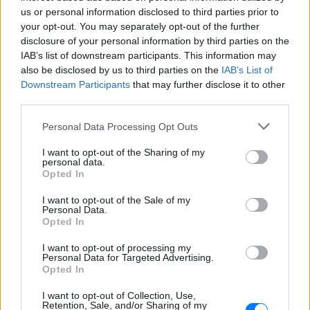
«busification»
us or personal information disclosed to third parties prior to
ΣΉΜΕΡΑ
your opt-out. You may separately opt-out of the further
disclosure of your personal information by third parties on the
Βίντεο που φέρεται να δείχνει βίαιη
μεταφορά άνδρα για στρατιωτική
IAB’s list of downstream participants. This information may
επιστράτευση στην Ουκρανία
also be disclosed by us to third parties on the
IAB’s List of
επαναφέρει τη συζήτηση για το λεγόμενο
«busification».
Downstream Participants
that may further disclose it to other
third parties.
Ουκρανία: Βίντεο σοκ με
19χρονο να οδηγείται με τη βία
Personal Data Processing Opt Outs
για επιστράτευση ‑ Τι είναι το
«busification»
I want to opt-out of the Sharing of my
personal data.
ΣΉΜΕΡΑ
Opted In
Βίντεο που φέρεται να δείχνει βίαιη
μεταφορά άνδρα για στρατιωτική
I want to opt-out of the Sale of my
επιστράτευση στην Ουκρανία
Personal Data.
επαναφέρει τη συζήτηση για το λεγόμενο
Opted In
«busification».
I want to opt-out of processing my
Πάρο: 4χρονος έχασε τη ζωή
Personal Data for Targeted Advertising.
του σε πισίνα beach bar –
Opted In
Βούτηξε ο μπάρμαν για να τον
ανασύρει
I want to opt-out of Collection, Use,
Retention, Sale, and/or Sharing of my