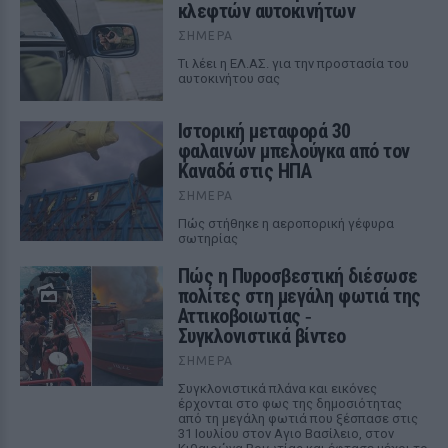
κλεφτών αυτοκινήτων
ΣΉΜΕΡΑ
Tι λέει η ΕΛ.ΑΣ. για την προστασία του
αυτοκινήτου σας
Ιστορική μεταφορά 30
φαλαινών μπελούγκα από τον
Καναδά στις ΗΠΑ
ΣΉΜΕΡΑ
Πώς στήθηκε η αεροπορική γέφυρα
σωτηρίας
Πώς η Πυροσβεστική διέσωσε
πολίτες στη μεγάλη φωτιά της
Αττικοβοιωτίας ‑
Συγκλονιστικά βίντεο
ΣΉΜΕΡΑ
Συγκλονιστικά πλάνα και εικόνες
έρχονται στο φως της δημοσιότητας
από τη μεγάλη φωτιά που ξέσπασε στις
31 Ιουλίου στον Αγιο Βασίλειο, στον