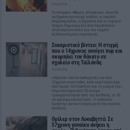
ΣΉΜΕΡΑ
Το επόμενο 48ωρο, επομένως, απαιτεί
αυξημένη προσοχή, καθώς οι υψηλές
θερμοκρασίες, η ξηρασία και οι ισχυροί
άνεμοι δημιουργούν ένα περιβάλλον
ιδιαίτερα ευνοϊκό για την ταχεία
εξάπλωση μιας πυρκαγιάς
Σοκαριστικό βίντεο: Η στιγμή
που ο 14χρονος ανοίγει πυρ και
σκορπάει τον θάνατο σε
σχολείο στη Ταϊλάνδη
ΣΉΜΕΡΑ
«Θέρισε» πέντε καθηγητές και ένα
12χρονο κοριτσάκι, ενώ νωρίτερα είχε
σκοτώσει τον παππού και τη γιαγιά του -
Περισσότερα από 20 άτομα
τραυματίστηκαν από την επίθεση, οι 10
σε κρίσιμη κατάσταση - Ο ανήλικος
δράστης αυτοκτόνησε μετά την ένοπλη
επίθεση
Θρίλερ στον Λυκαβηττό: Σε
57χρονη γυναίκα ανήκει η