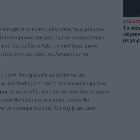
ΘΕΜΑΤ
Το κόλ
ν αθλητή στο twitter, λέγοντας πως μίλησαν
φύγουν 
. Ο παλαίμαχος του μπέιζμπολ αναγκάστηκε
με χει
μου, έχεις δίκιο Kylie Jenner! Εγώ ήμουν
κιγιάζ σου και πόσο σε λατρεύουν τα
r Lopez δεν έμοιαζε να βιάζεται να
 με τον Rodriguez. Μετά την αποκάλυψη πως
μου, η τραγουδίστρια έλεγε πως δεν υπάρχει
 που θα γίνει μια και καλή, οπότε θα
α το κάνουμε σωστά. Και όχι βιαστικά»