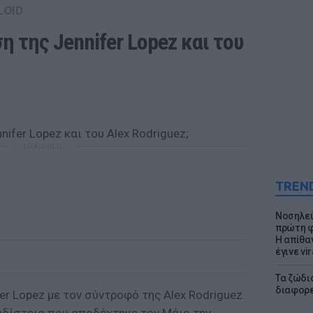
LOID
 της Jennifer Lopez και του 
ΔΙΑΦΗΜΙΣΗ
TREN
Νοσηλεύ
πρώτη φ
Η απίθα
έγινε vir
Τα ζώδια
διαφορ
er Lopez με τον σύντροφό της Alex Rodriguez.