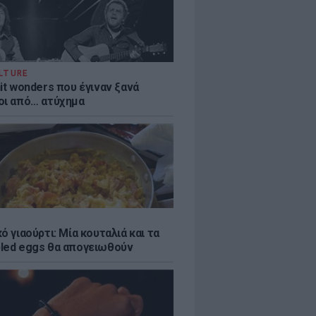
LTURE
it wonders που έγιναν ξανά
οι από… ατύχημα
ό γιαούρτι: Μία κουταλιά και τα
led eggs θα απογειωθούν