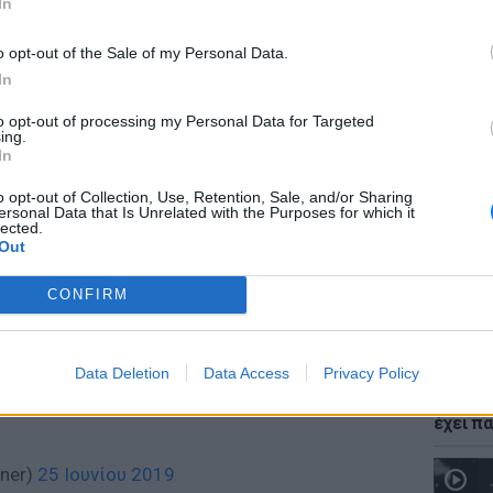
In
o opt-out of the Sale of my Personal Data.
In
to opt-out of processing my Personal Data for Targeted
ΕΙΔΗΣΕΙ
ing.
Νέο χω
In
αλλαγές
δόμησ
o opt-out of Collection, Use, Retention, Sale, and/or Sharing
er Lopez ενοχλήθηκε από τις δηλώσεις.
ersonal Data that Is Unrelated with the Purposes for which it
lected.
τραγουδίστρια δεν έχει επιβάλλει όρους
Out
ι στις συνεντεύξεις του, ωστόσο δεν θα ήθελε
 στην οικογένεια ή την καριέρα της. Και
CONFIRM
z ξεπέρασε τα όρια με όσα είπε για την Kylie
Data Deletion
Data Access
Privacy Policy
ΘΕΜΑΤ
oke about Game of Thrones 🤷🏻‍♀️🤦🏻‍♀️
Ο μονα
έχει πα
nner)
25 Ιουνίου 2019