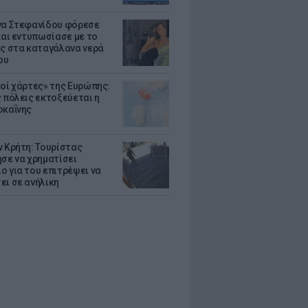
να Στεφανίδου φόρεσε
 και εντυπωσίασε με το
ης στα καταγάλανα νερά
ου
κοί χάρτες» της Ευρώπης:
ς πόλεις εκτοξεύεται η
οκαΐνης
ν Κρήτη: Τουρίστας
ησε να χρηματίσει
ο για του επιτρέψει να
ει σε ανήλικη