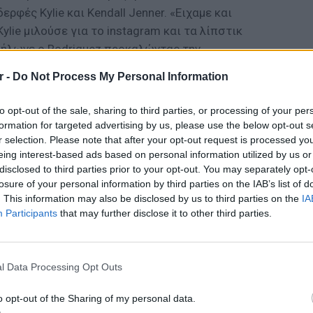
δερφές Kylie και Kendall Jenner. «Ειχαμε και
 Η Kylie μιλούσε για το instagram και τα λίπστικ
 δήλωνε ο Rodriguez προκαλώντας την
υ του, όσο όμως και της μικρής αδερφής της
r -
Do Not Process My Personal Information
to opt-out of the sale, sharing to third parties, or processing of your per
ΔΙΑΦΗΜΙΣΗ
formation for targeted advertising by us, please use the below opt-out s
r selection. Please note that after your opt-out request is processed y
eing interest-based ads based on personal information utilized by us or
disclosed to third parties prior to your opt-out. You may separately opt-
losure of your personal information by third parties on the IAB’s list of
. This information may also be disclosed by us to third parties on the
IA
Participants
that may further disclose it to other third parties.
ΕΙΔΗΣΕΙ
Σούπερ
σε πάν
l Data Processing Opt Outs
ξεκινο
o opt-out of the Sharing of my personal data.