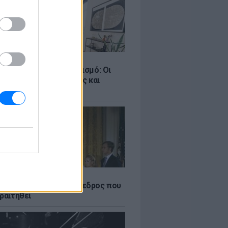
Σ
ροταξικό για τον τουρισμό: Οι
 σε Airbnb, επενδύσεις και
η
Α
δικός Αμερικανός πρόεδρος που
ραιτηθεί