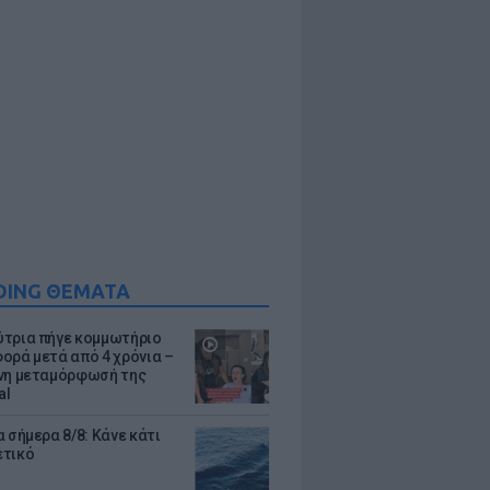
DING ΘΕΜΑΤΑ
τρια πήγε κομμωτήριο
ορά μετά από 4 χρόνια –
νη μεταμόρφωσή της
al
 σήμερα 8/8: Κάνε κάτι
ετικό