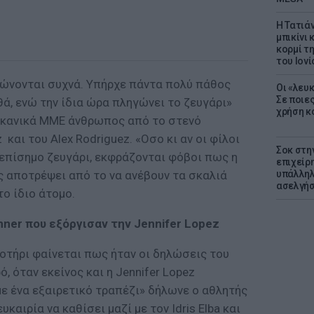
Η Τατιά
μπικίνι
κορμί τ
του Ιονί
ακώνονται συχνά. Υπήρχε πάντα πολύ πάθος
Οι «λευ
Σε ποιε
θά, ενώ την ίδια ώρα πληγώνει το ζευγάρι»
χρήση κ
ικανικά ΜΜΕ άνθρωπος από το στενό
 και του Alex Rodriguez. «Οσο κι αν οι φίλοι
Σοκ στη
 επίσημο ζευγάρι, εκφράζονται φόβοι πως η
επιχείρ
ς αποτρέψει από το να ανέβουν τα σκαλιά
υπάλληλ
ασελγήσ
ο ίδιο άτομο.
enner που εξόργισαν την Jennifer Lopez
οτήρι φαίνεται πως ήταν οι δηλώσεις του
ό, όταν εκείνος και η Jennifer Lopez
με ένα εξαιρετικό τραπέζι» δήλωνε ο αθλητής
 ευκαιρία να καθίσει μαζί με τον Idris Elba και