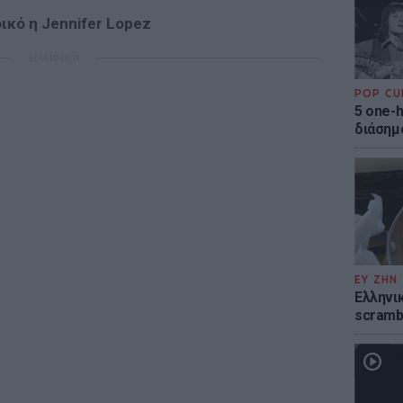
ικό η Jennifer Lopez
ΔΙΑΦΗΜΙΣΗ
POP CU
5 one-h
διάσημ
ΕΥ ΖΗΝ
Ελληνικ
scramb