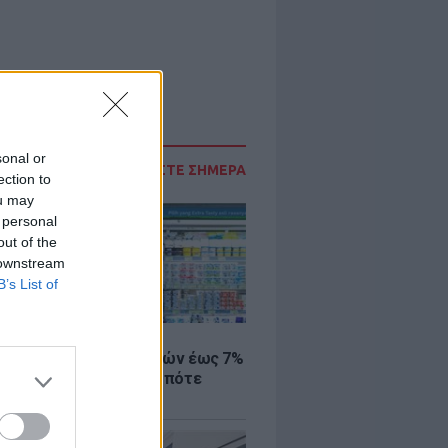
sonal or
ΔΙΑΒΑΣΤΕ ΣΗΜΕΡΑ
ection to
ou may
 personal
out of the
 downstream
B’s List of
Σ
 μάρκετ: Μειώσεις τιμών έως 7%
ω από 1.000 προϊόντα, πότε
ύν