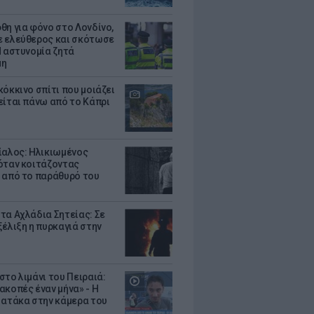
θη για φόνο στο Λονδίνο,
 ελεύθερος και σκότωσε
Η αστυνομία ζητά
μη
κόκκινο σπίτι που μοιάζει
είται πάνω από το Κάπρι
ίαλος: Ηλικιωμένος
όταν κοιτάζοντας
 από το παράθυρό του
τα Αχλάδια Σητείας: Σε
ξέλιξη η πυρκαγιά στην
στο λιμάνι του Πειραιά:
ακοπές έναν μήνα» - Η
 ατάκα στην κάμερα του