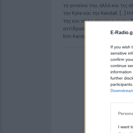
τη γυναίκα του, αλλά και τις α
την Kylie και την Kendall. [...]
της και πόσο πλούσια είναι»
αντίδραση, τόσο της συντρόφο
E-Radio.g
Kim Kardashian.
If you wish 
sensitive in
confirm you
continue se
information 
further disc
participants
Downstream 
Persona
I want t