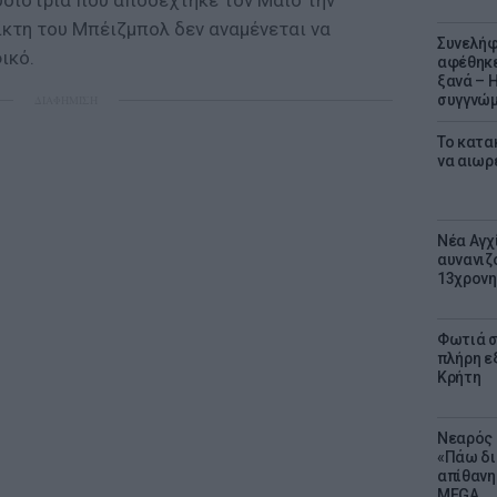
υδίστρια που αποδέχτηκε τον Μάιο την
κτη του Μπέιζμπολ δεν αναμένεται να
Συνελήφ
ικό.
αφέθηκε
ξανά – 
συγγνώ
ΔΙΑΦΗΜΙΣΗ
Το κατα
να αιωρ
Νέα Αγχ
αυνανιζ
13χρονη
Φωτιά σ
πλήρη ε
Κρήτη
Νεαρός 
«Πάω δι
απίθανη
MEGA