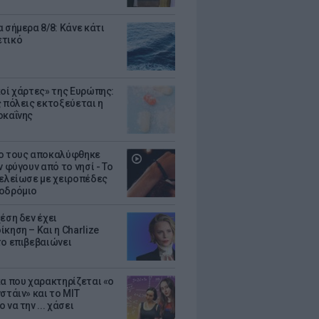
 σήμερα 8/8: Κάνε κάτι
ετικό
κοί χάρτες» της Ευρώπης:
ς πόλεις εκτοξεύεται η
οκαΐνης
ο τους αποκαλύφθηκε
ν φύγουν από το νησί - Το
τελείωσε με χειροπέδες
οδρόμιο
έση δεν έχει
κηση – Και η Charlize
το επιβεβαιώνει
κα που χαρακτηρίζεται «ο
στάιν» και το MIT
 να την ... χάσει