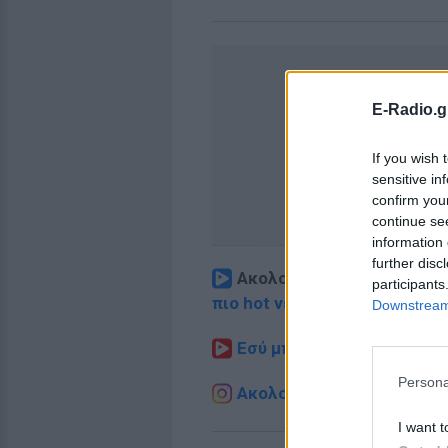
E-Radio.g
If you wish 
sensitive in
confirm you
continue se
information 
further disc
Ακολουθήστε το E-Radio.
participants
πιο hot νέα
.
Downstream 
Εσύ μπήκες στο E-Daily.gr
Persona
Ακολουθήστε το E-Radio.g
I want t