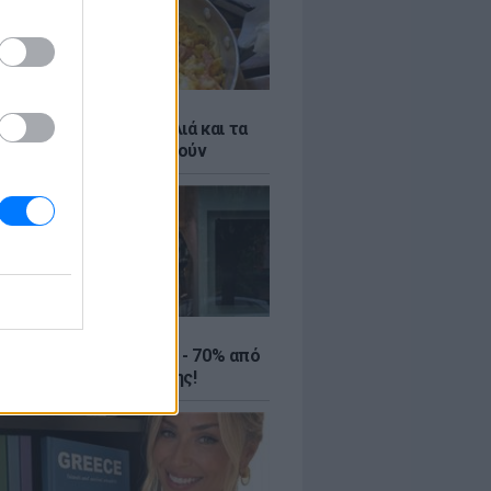
ό γιαούρτι: Μία κουταλιά και τα
led eggs θα απογειωθούν
ΤΕ
ιρινές εκπτώσεις έως - 70% από
αλύτερα eshops ένδυσης!