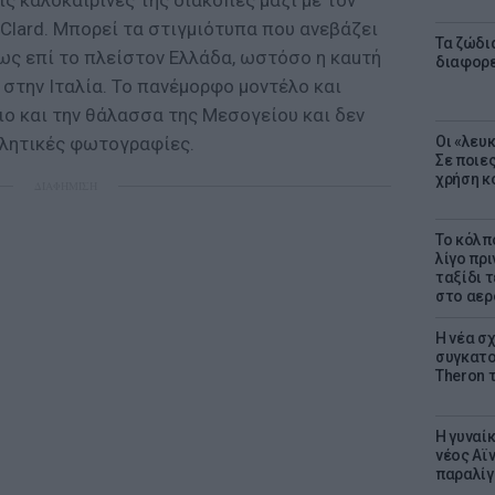
ις καλοκαιρινές της διακοπές μαζί με τον
cClard. Μπορεί τα στιγμιότυπα που ανεβάζει
Τα ζώδια
 ως επί το πλείστον Ελλάδα, ωστόσο η καuτή
διαφορ
 στην Ιταλία. Το πανέμορφο μοντέλο και
ιο και την θάλασσα της Μεσογείου και δεν
κλητικές φωτογραφίες.
Οι «λευ
Σε ποιε
χρήση κ
ΔΙΑΦΗΜΙΣΗ
Το κόλπ
λίγο πρι
ταξίδι 
στο αερ
Η νέα σχ
συγκατοί
Theron 
Η γυναί
νέος Αϊν
παραλίγο