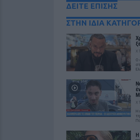
ΔΕΙΤΕ ΕΠΙΣΗΣ
ΣΤΗΝ ΙΔΙΑ ΚΑΤΗΓΟ
Χ
ξ
Χ
Ο 
στ
Ελ
Ν
έ
M
Χ
Η 
τη
Πα
Η