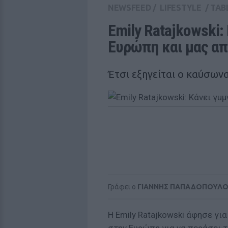
NEWSFEED
/
LIFESTYLE
/
TAB
Emily Ratajkowski:
Ευρώπη και μας α
Έτσι εξηγείται ο καύσωνας
Γράφει ο
ΓΙΑΝΝΗΣ ΠΑΠΑΔΟΠΟΥΛ
Η Emily Ratajkowski άφησε γι