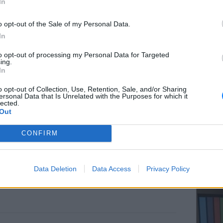
In
o opt-out of the Sale of my Personal Data.
In
ΕΥ ΖΗΝ
to opt-out of processing my Personal Data for Targeted
Ελληνικ
ing.
scramb
In
o opt-out of Collection, Use, Retention, Sale, and/or Sharing
ersonal Data that Is Unrelated with the Purposes for which it
lected.
Out
CONFIRM
ΚΕΡΔΙΣ
Καλοκα
Data Deletion
Data Access
Privacy Policy
τα μεγ