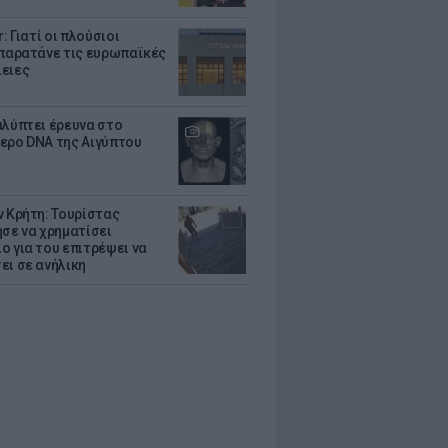
r: Γιατί οι πλούσιοι
 παρατάνε τις ευρωπαϊκές
ειες
αλύπτει έρευνα στο
ερο DNA της Αιγύπτου
ν Κρήτη: Τουρίστας
ησε να χρηματίσει
ο για του επιτρέψει να
ει σε ανήλικη