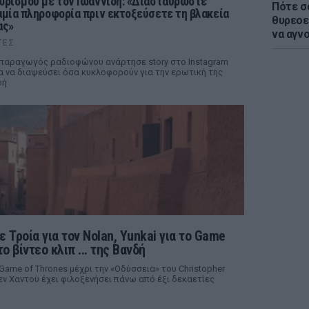
ωρισμού με τον Ιωαννίδη: «Διασταυρώστε
Πότε σ
αμία πληροφορία πριν εκτοξεύσετε τη βλακεία
θυρεοε
ας»
να αγν
ΤΕΣ
παραγωγός ραδιοφώνου ανάρτησε story στο Instagram
α να διαψεύσει όσα κυκλοφορούν για την ερωτική της
ωή
ε Τροία για τον Nolan, Yunkai για το Game
το βίντεο κλιπ ... της Βανδή
 Game of Thrones μέχρι την «Οδύσσεια» του Christopher
ν Χαντού έχει φιλοξενήσει πάνω από έξι δεκαετίες