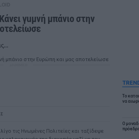
LOID
 Κάνει γuμνή μπάνιο στην 
ποτελείωσε
...
ΔΙΑΦΗΜΙΣΗ
TREN
Το κατα
να αιωρ
ΟΣ
Ο μοναδ
πρόεδρο
α λίγο τις Ηνωμένες Πολιτείες και ταξίδεψε