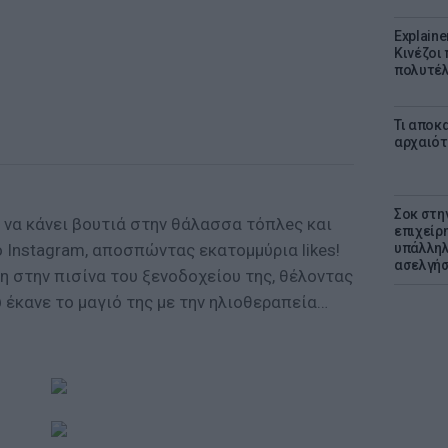
Explaine
Κινέζοι
πολυτέλ
Τι αποκ
αρχαιότ
Σοκ στη
 να κάνει βουτιά στην θάλασσα τόπλeς και
επιχείρ
 Instagram, αποσπώντας εκατομμύρια likes!
υπάλληλ
ασελγήσ
η στην πισίνα του ξενοδοχείου της, θέλοντας
υ έκανε το μαγιό της με την ηλιοθεραπεία…