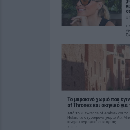
χ
κ
σ
Χ
Η 
γι
ζ
Το μαροκινό χωριό που έγιν
of Thrones και σκηνικό για 
Από το «Lawrence of Arabia» και το
Nolan, το οχυρωμένο χωριό Αΐτ Μπε
κινηματογραφικής ιστορίας
ΧΤΕΣ