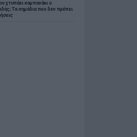
ου χτυπάει καμπανάκι ο
ιδής; Τα σημάδια που δεν πρέπει
οήσεις