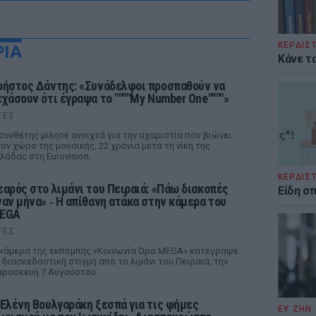
ΚΕΡΔΙΣ
ΡΙΑ
Κάνε τα
ρήστος Δάντης: «Συνάδελφοι προσπαθούν να
εχάσουν ότι έγραψα το """"My Number One""""»
ΤΕΣ
συνθέτης μίλησε ανοιχτά για την αχαριστία που βιώνει
ον χώρο της μουσικής, 22 χρόνια μετά τη νίκη της
λάδας στη Eurovision.
ΚΕΡΔΙΣ
εαρός στο λιμάνι του Πειραιά: «Πάω διακοπές
Είδη σ
ναν μήνα» ‑ Η απίθανη ατάκα στην κάμερα του
EGA
ΤΕΣ
κάμερα της εκπομπής «Κοινωνία Ώρα MEGA» κατέγραψε
 διασκεδαστική στιγμή από το λιμάνι του Πειραιά, την
ρασκευή 7 Αυγούστου.
 Ελένη Βουλγαράκη ξεσπά για τις φήμες
ΕΥ ΖΗΝ