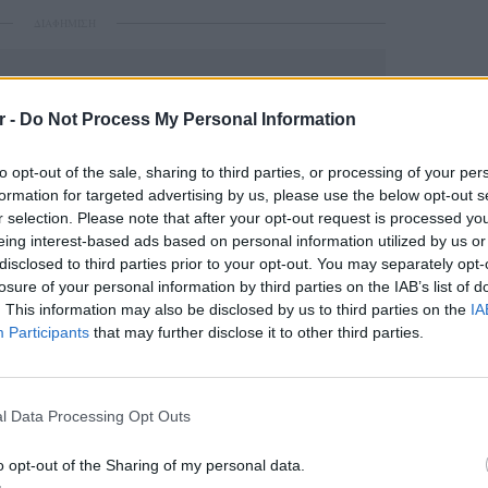
ΔΙΑΦΗΜΙΣΗ
r -
Do Not Process My Personal Information
to opt-out of the sale, sharing to third parties, or processing of your per
formation for targeted advertising by us, please use the below opt-out s
r selection. Please note that after your opt-out request is processed y
eing interest-based ads based on personal information utilized by us or
disclosed to third parties prior to your opt-out. You may separately opt-
losure of your personal information by third parties on the IAB’s list of
gr στο
Google News
και μάθετε πρώτοι
τα
. This information may also be disclosed by us to third parties on the
IA
Participants
that may further disclose it to other third parties.
POP CU
; Τα νέα της ημέρας και ότι σου κάνει κλικ!
5 one-h
διάσημ
l Data Processing Opt Outs
r και στο Instagram
o opt-out of the Sharing of my personal data.
ΔΙΑΦΗΜΙΣΗ