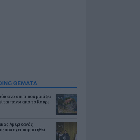
DING ΘΕΜΑΤΑ
κόκκινο σπίτι που μοιάζει
είται πάνω από το Κάπρι
ικός Αμερικανός
ς που έχει παραιτηθεί