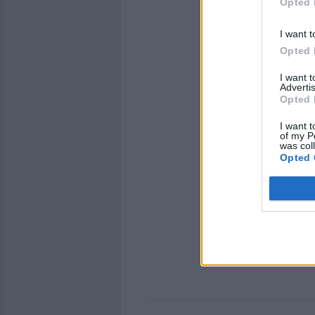
Opted 
I want t
Opted 
I want 
Advertis
Opted 
I want t
of my P
was col
Opted 