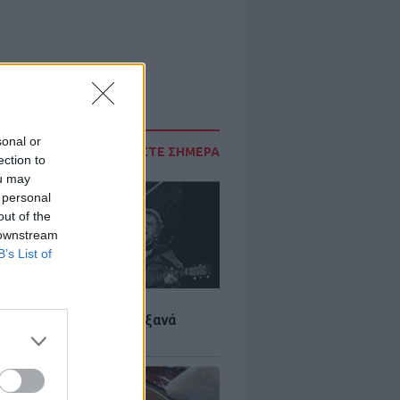
sonal or
ΔΙΑΒΑΣΤΕ ΣΗΜΕΡΑ
ection to
ou may
 personal
out of the
 downstream
B’s List of
LTURE
it wonders που έγιναν ξανά
οι από… ατύχημα