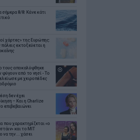
 σήμερα 8/8: Κάνε κάτι
ετικό
κοί χάρτες» της Ευρώπης:
ς πόλεις εκτοξεύεται η
οκαΐνης
ο τους αποκαλύφθηκε
ν φύγουν από το νησί - Το
τελείωσε με χειροπέδες
οδρόμιο
έση δεν έχει
κηση – Και η Charlize
το επιβεβαιώνει
κα που χαρακτηρίζεται «ο
στάιν» και το MIT
 να την ... χάσει