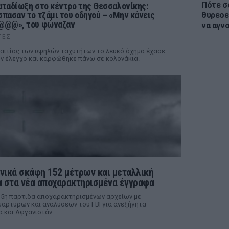
Πότε σ
αταδίωξη στο κέντρο της Θεσσαλονίκης:
σπασαν το τζάμι του οδηγού – «Μην κάνεις
θυρεοε
@@@», του φώναζαν
να αγν
ΤΕΣ
αιτίας των υψηλών ταχυτήτων το λευκό όχημα έχασε
ν έλεγχο και καρφώθηκε πάνω σε κολονάκια.
νικά σκάφη 152 μέτρων και μεταλλική
 στα νέα αποχαρακτηρισμένα έγγραφα
 5η παρτίδα αποχαρακτηρισμένων αρχείων με
αρτύρων και αναλύσεων του FBI για ανεξήγητα
α και Αφγανιστάν.