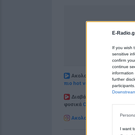
E-Radio.g
If you wish 
sensitive in
confirm you
continue se
information 
Ακολουθήστε το E-Radio.
further disc
πιο hot νέα
.
participants
Downstream 
Διαβάστε περισσότερα θ
φυσικά
Celebrities
στο νέο
P
Persona
Ακολουθήστε το E-Radio.g
I want t