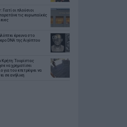
r: Γιατί οι πλούσιοι
 παρατάνε τις ευρωπαϊκές
ειες
αλύπτει έρευνα στο
ερο DNA της Αιγύπτου
ν Κρήτη: Τουρίστας
ησε να χρηματίσει
ο για του επιτρέψει να
ει σε ανήλικη