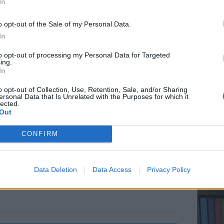
In
o opt-out of the Sale of my Personal Data.
In
ΕΥ ΖΗΝ
to opt-out of processing my Personal Data for Targeted
Ελληνικ
ing.
scramb
In
o opt-out of Collection, Use, Retention, Sale, and/or Sharing
ersonal Data that Is Unrelated with the Purposes for which it
lected.
Out
CONFIRM
ΚΕΡΔΙΣ
Καλοκα
Data Deletion
Data Access
Privacy Policy
τα μεγ