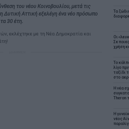
νθεση του νέου Κοινοβουλίου, μετά τις
Τα ζώδια
τη Δυτική Αττική εξελέγη ένα νέο πρόσωπο
διαφορ
τα 30 έτη.
τών, εκλέχτηκε με τη Νέα Δημοκρατία και
Οι «λευ
άτη!
Σε ποιε
χρήση κ
ΔΙΑΦΗΜΙΣΗ
Το κόλπ
λίγο πρι
ταξίδι 
στο αερ
Η νέα σχ
συγκατοί
Theron 
Η γυναί
νέος Αϊν
παραλίγο