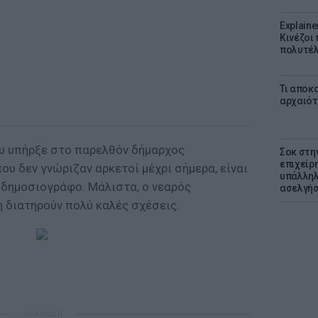
Explaine
Κινέζοι
πολυτέλ
Τι αποκ
αρχαιότ
υ υπήρξε στο παρελθόν δήμαρχος
Σοκ στη
επιχείρ
υ δεν γνώριζαν αρκετοί μέχρι σήμερα, είναι
υπάλληλ
 δημοσιογράφο. Μάλιστα, ο νεαρός
ασελγήσ
η διατηρούν πολύ καλές σχέσεις.
ΔΙΑΦΗΜΙΣΗ