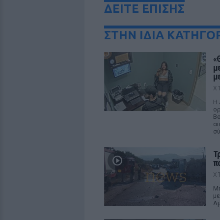
ΔΕΙΤΕ ΕΠΙΣΗΣ
ΣΤΗΝ ΙΔΙΑ ΚΑΤΗΓΟ
«
μ
μ
Χ
Η 
ορ
Be
απ
σ
Τ
π
Χ
Μη
με
Αμ