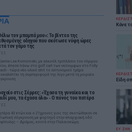
ΚΕΡΔΙΣ
ΡΙΑ
Κάνε τα
Θέλω τον μπαμπά μου»: Το βίντεο της
εθυσμένης οδηγού που σκότωσε νύφη ώρες
ετά τον γάμο της
ΤΕΣ
Jamie Lee Komoroski, με αλκοόλ τριπλάσιο του νόμιμου
ίου, έπεσε πάνω στο golf cart των νεόνυμφων στο Folly
ach - τώρα νέο υλικό από το αστυνομικό τμήμα
ΚΕΡΔΙΣ
οκαλύπτει τη συμπεριφορά της λίγο μετά τη μοιραία
ύγκρουση
Είδη σ
ροχαίο στις Σέρρες: «Έχασα τη γυναίκα και το
αιδί μου, τα έχασα όλα» ‑ Ο πόνος του πατέρα
ΤΕΣ
τέρα 43 ετών και ο 21χρονος γιος της σκοτώθηκαν σε
τωπική σύγκρουση με φορτηγό στην επαρχιακή οδό
φίπολης – Δράμας, κοντά στην Παλαιοκώμη.
ΕΥ ΖΗΝ