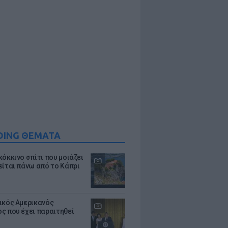
DING ΘΕΜΑΤΑ
κόκκινο σπίτι που μοιάζει
είται πάνω από το Κάπρι
ικός Αμερικανός
ς που έχει παραιτηθεί