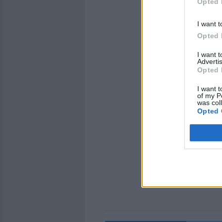
Opted 
I want t
Opted 
I want 
Advertis
Opted 
I want t
of my P
was col
Opted 