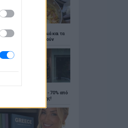
ό γιαούρτι: Μία κουταλιά και τα
led eggs θα απογειωθούν
ΤΕ
ιρινές εκπτώσεις έως - 70% από
αλύτερα eshops ένδυσης!