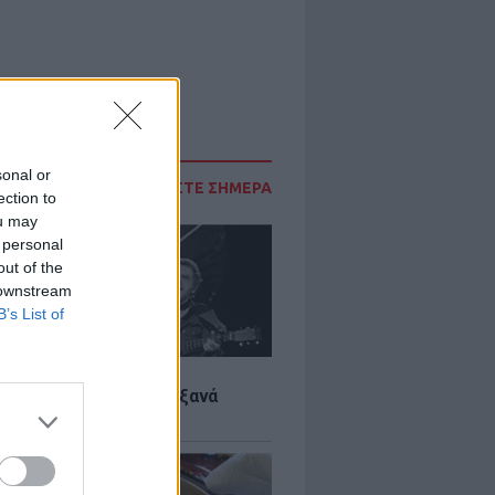
sonal or
ΔΙΑΒΑΣΤΕ ΣΗΜΕΡΑ
ection to
ou may
 personal
out of the
 downstream
B’s List of
LTURE
it wonders που έγιναν ξανά
οι από… ατύχημα