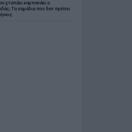
ου χτυπάει καμπανάκι ο
ιδής; Τα σημάδια που δεν πρέπει
οήσεις