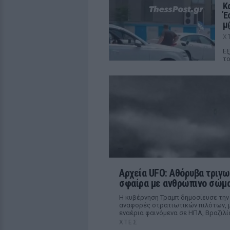
Κ
Έ
μ
Χ
Εξ
το
Αρχεία UFO: Αθόρυβα τριγω
σφαίρα με ανθρώπινο σώμα
Η κυβέρνηση Τραμπ δημοσίευσε την
αναφορές στρατιωτικών πιλότων, μ
εναέρια φαινόμενα σε ΗΠΑ, Βραζιλί
ΧΤΕΣ