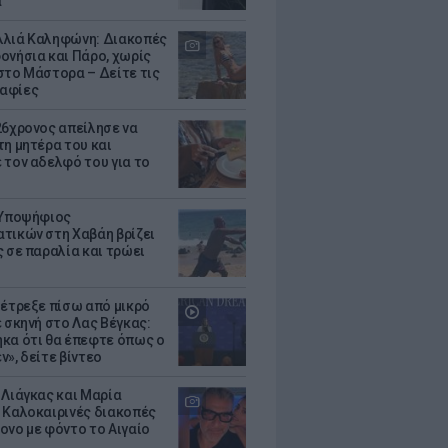
α
λιά Καληφώνη: Διακοπές
ονήσια και Πάρο, χωρίς
στο Μάστορα – Δείτε τις
αφίες
26χρονος απείλησε να
τη μητέρα του και
 τον αδελφό του για το
 Υποψήφιος
τικών στη Χαβάη βρίζει
ς σε παραλία και τρώει
 έτρεξε πίσω από μικρό
ε σκηνή στο Λας Βέγκας:
κα ότι θα έπεφτε όπως ο
ν», δείτε βίντεο
 Λιάγκας και Μαρία
 Καλοκαιρινές διακοπές
ονο με φόντο το Αιγαίο