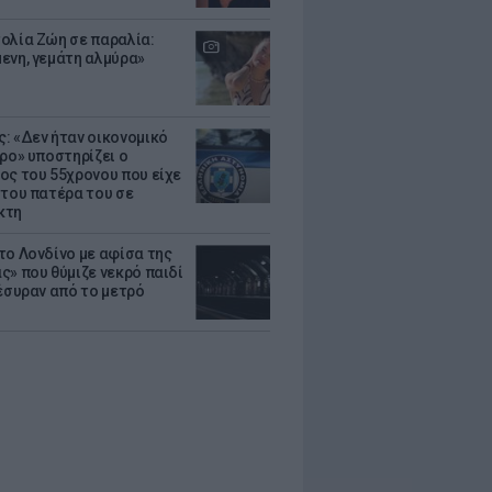
ολία Ζώη σε παραλία:
ενη, γεμάτη αλμύρα»
: «Δεν ήταν οικονομικό
τρο» υποστηρίζει ο
ος του 55χρονου που είχε
 του πατέρα του σε
κτη
το Λονδίνο με αφίσα της
ς» που θύμιζε νεκρό παιδί
πέσυραν από το μετρό