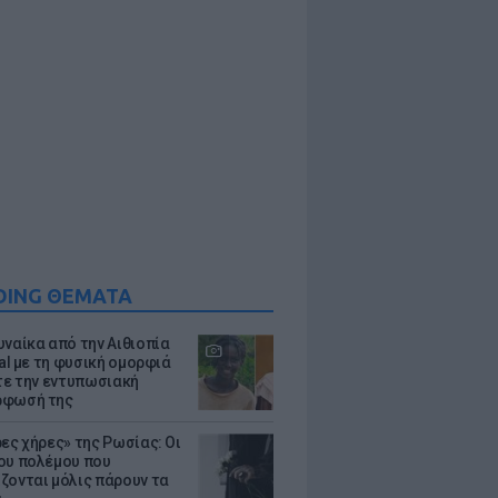
DING ΘΕΜΑΤΑ
υναίκα από την Αιθιοπία
ral με τη φυσική ομορφιά
ίτε την εντυπωσιακή
ρφωσή της
ρες χήρες» της Ρωσίας: Οι
ου πολέμου που
ζονται μόλις πάρουν τα