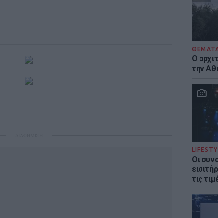
ΘΕΜΑΤ
Ο αρχι
την Αθ
ΔΙΑΦΗΜΙΣΗ
LIFESTY
Οι συν
εισιτήρ
τις τιμ