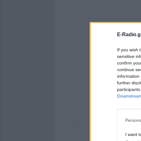
E-Radio.g
If you wish 
sensitive in
confirm you
continue se
information 
further disc
participants
Downstream 
Persona
I want t