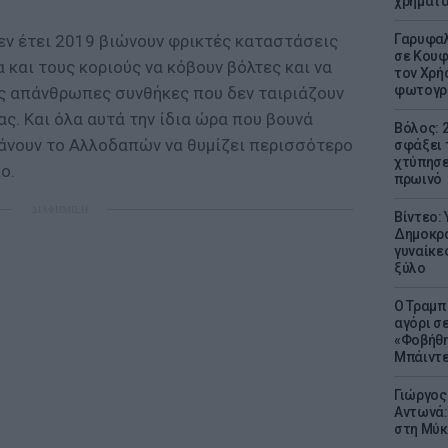
χρήματ
 εν έτει 2019 βιώνουν φρικτές καταστάσεις
Γαρυφαλ
σε Κουφ
α και τους κοριούς να κόβουν βόλτες και να
τον Χρή
φωτογρ
ς απάνθρωπες συνθήκες που δεν ταιριάζουν
ς. Και όλα αυτά την ίδια ώρα που βουνά
Βόλος: 
άνουν το Αλλοδαπών να θυμίζει περισσότερο
σφάξει 
χτύπησε
ο.
πρωινό
ΔΙΑΦΗΜΙΣΗ
Βίντεο:
Δημοκρα
γυναίκε
ξύλο
Ο Τραμπ
αγόρι σ
«Φοβήθη
Μπάιντε
Γιώργος
Αντωνά:
στη Μύκ