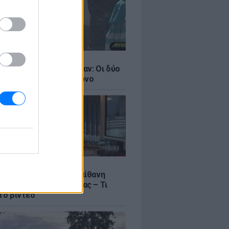
LE
ντάνα και Νικόλ Κίντμαν: Οι δύο
ου Χόλιγουντ στη Μύκονο
LE
γος Μανίκας έστησε απίθανη
σε υπάλληλο καφετέριας – Τι
το βίντεο