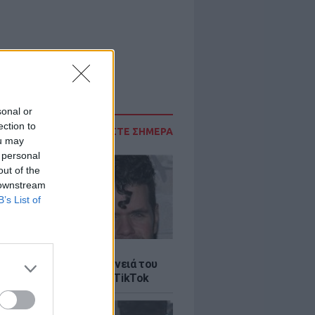
sonal or
ection to
ΔΙΑΒΑΣΤΕ ΣΗΜΕΡΑ
ou may
 personal
out of the
 downstream
B’s List of
LE
ίλτον: Τι λέει η οικογένειά του
 σοκαριστικό live στο TikTok