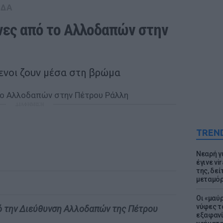
ΑΔΑ
νες από το Αλλοδαπών στην 
ενοι ζουν μέσα στη βρώμα
ΔΙΑΦΗΜΙΣΗ
TREN
Νεαρή γ
έγινε vi
της, δε
μεταμό
Οι «μαύ
νύφες τ
πό την Διεύθυνση Αλλοδαπών της Πέτρου
εξαφανί