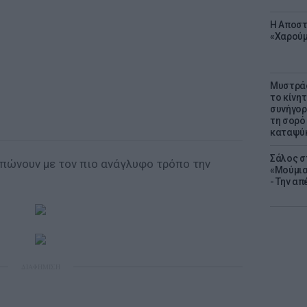
Η Αποστ
«Χαρούμ
Μυστράς
το κίνη
συνήγορ
τη σορό
καταψύ
Σάλος σ
υπώνουν με τον πιο ανάγλυφο τρόπο την
«Μούμια
- Την α
ΔΙΑΦΗΜΙΣΗ