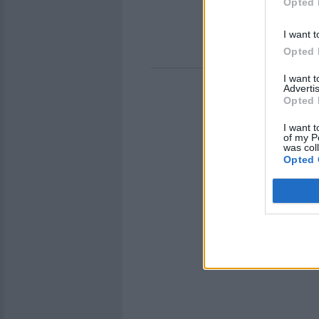
Opted 
I want t
Opted 
I want 
Advertis
Opted 
I want t
of my P
was col
Opted 