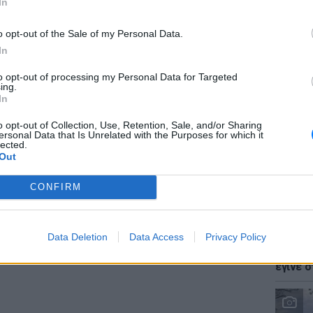
In
o opt-out of the Sale of my Personal Data.
In
ΔΙΑΦΗΜΙΣΗ
to opt-out of processing my Personal Data for Targeted
LIFESTY
ing.
Ζόε Σαλ
In
σταρ τ
o opt-out of Collection, Use, Retention, Sale, and/or Sharing
ersonal Data that Is Unrelated with the Purposes for which it
lected.
Out
CONFIRM
LIFESTY
Data Deletion
Data Access
Privacy Policy
Ο Γιώρ
φάρσα 
έγινε σ