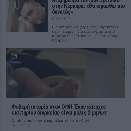
Ατύχημα για τον Ιβάν Σβιτάιλο
στην Κέρκυρα: «Θα σηκωθώ πιο
δυνατός»
ΠΡΟΧΤΈΣ
Ο ηθοποιός και χορευτής μοιράστηκε
στο Instagram μια φωτογραφία από
πρόσφατη εξέτασή του, με ένα μήνυμα
θάρρους
Φοβερή ιστορία στον ΟΦΗ: Ένας κάτοχος
εισιτηρίου διαρκείας είναι μόλις 2 μηνών
Οπαδός από κούνια κυριολεκτικά στον ΟΦΗ
ΠΡΟΧΤΈΣ