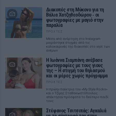
Διακοπές στη Μύκονο για τη
Βάλια Χατζηθεοδώρου ‑ οι
φωτογραφίες με μαγιό στην
παραλία
ΠΡΟΧΤΈΣ
Μέσα από ανάρτηση στο Instagram
μοιράστηκε στιγμές από τις
καλοκαιρινές της διακοπές στο νησί των
ανέμων
H Ιωάννα Σιαμπάνη ανέβασε
φωτογραφίες με τους γιους
της – Η στιγμή του θηλασμού
και οι μέρες χωρίς πρόγραμμα
ΠΡΟΧΤΈΣ
Η πρώην παίκτρια του «My Style Rocks»
και ο Τζίμης Σταθοκωστόπουλος
απέκτησαν πρόσφατα το δεύτερο παιδί
τους
Στέφανος Τσιτσιπάς: Αγκαλιά
με τη σύντροφό του στην