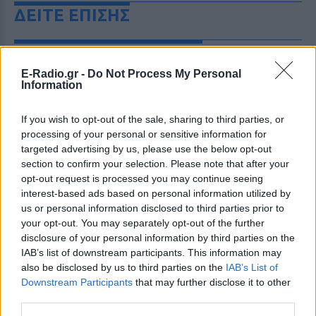
ΔΕΙΤΕ ΕΠΙΣΗΣ
ΣΤΗΝ ΙΔΙΑ ΚΑΤΗΓΟΡΙΑ
E-Radio.gr -
Do Not Process My Personal
Ιωάννα Τούνη: Τα 33α γενέθλιά
Information
της στις Μαλδίβες και η
έκπληξη που δεν περίμενε στο
If you wish to opt-out of the sale, sharing to third parties, or
00:01
processing of your personal or sensitive information for
ΠΡΙΝ 8 ΏΡΕΣ
targeted advertising by us, please use the below opt-out
section to confirm your selection. Please note that after your
Η γνωστή influencer γιορτάζει τα
γενέθλιά της σε ονειρικό resort με τον
opt-out request is processed you may continue seeing
σύντροφό της Δημήτρη Σπυριδωνίδη, τον
interest-based ads based on personal information utilized by
γιο της και στενούς φίλους.
us or personal information disclosed to third parties prior to
Mike ο ράπερ: Η πρώτη εικόνα
your opt-out. You may separately opt-out of the further
μετά το τροχαίο ‑ Με δεμένο
disclosure of your personal information by third parties on the
χέρι και το σκυλάκι του
IAB’s list of downstream participants. This information may
also be disclosed by us to third parties on the
IAB’s List of
ΠΡΙΝ 8 ΏΡΕΣ
Downstream Participants
that may further disclose it to other
Ο γνωστός ράπερ εμφανίστηκε στο
third parties.
Instagram Story του ξαπλωμένος στον
καναπέ με ακινητοποιημένο χέρι, χωρίς