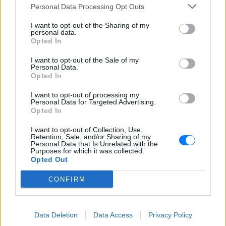
να αποκαλύψει ακόμη λεπτομέρειες για
Personal Data Processing Opt Outs
το ατύχημα.
I want to opt-out of the Sharing of my
Κατερίνα Παπουτσάκη: Η
personal data.
πασαρέλα με το «Καλοκαιρινά
Opted In
ραντεβού» που κέρδισε όλα τα
σχόλια
I want to opt-out of the Sale of my
Personal Data.
ΠΡΙΝ 8 ΏΡΕΣ
Opted In
Η ηθοποιός ανέβασε στο TikTok βίντεο
να τραγουδά με τον Papazo και να κάνει
I want to opt-out of processing my
τη δική της... πασαρέλα, με τους fans να
Personal Data for Targeted Advertising.
εστιάζουν στη φυσική της εμφάνιση.
Opted In
I want to opt-out of Collection, Use,
Retention, Sale, and/or Sharing of my
Personal Data that Is Unrelated with the
Purposes for which it was collected.
Opted Out
CONFIRM
Ναταλία Γερμανού: Με μαύρο μπικίνι στην
Data Deletion
Data Access
Privacy Policy
παραλία της Κρήτης