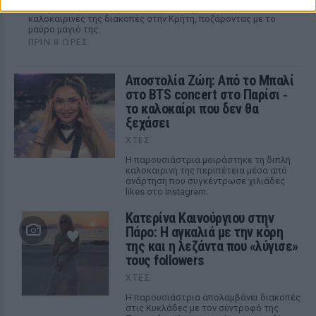
Η παρουσιάστρια μοιράστηκε εικόνες χαλάρωσης από τις
καλοκαιρινές της διακοπές στην Κρήτη, ποζάροντας με το
μαύρο μαγιό της.
ΠΡΙΝ 8 ΏΡΕΣ
Αποστολία Ζώη: Από το Μπαλί
στο BTS concert στο Παρίσι ‑
το καλοκαίρι που δεν θα
ξεχάσει
ΧΤΕΣ
Η παρουσιάστρια μοιράστηκε τη διπλή
καλοκαιρινή της περιπέτεια μέσα από
ανάρτηση που συγκέντρωσε χιλιάδες
likes στο Instagram.
Κατερίνα Καινούργιου στην
Πάρο: Η αγκαλιά με την κόρη
της και η λεζάντα που «λύγισε»
τους followers
ΧΤΕΣ
Η παρουσιάστρια απολαμβάνει διακοπές
στις Κυκλάδες με τον σύντροφό της