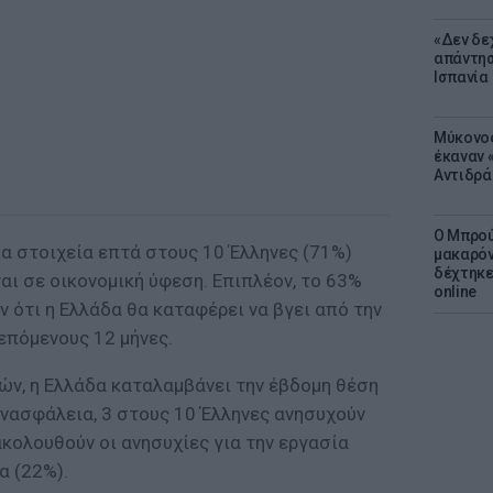
«Δεν δε
απάντησ
Ισπανία
Μύκονος
έκαναν «
Αντιδρά
Ο Μπρού
α στοιχεία επτά στους 10 Έλληνες (71%)
μακαρόν
δέχτηκε
αι σε οικονομική ύφεση. Επιπλέον, το 63%
online
ότι η Ελλάδα θα καταφέρει να βγει από την
επόμενους 12 μήνες.
ν, η Ελλάδα καταλαμβάνει την έβδομη θέση
ανασφάλεια, 3 στους 10 Έλληνες ανησυχούν
ακολουθούν οι ανησυχίες για την εργασία
α (22%).