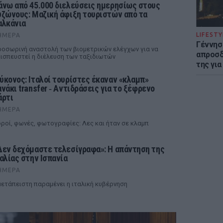
άνω από 45.000 διελεύσεις ημερησίως στους
υζώνους: Μαζική άφιξη τουριστών από τα
αλκάνια
LIFESTY
ΉΜΕΡΑ
Γέννησ
οσωρινή αναστολή των βιομετρικών ελέγχων για να
απροσδ
ισπευστεί η διέλευση των ταξιδιωτών
της για
ύκονος: Ιταλοί τουρίστες έκαναν «κλαμπ»
ανάκι transfer ‑ Αντιδράσεις για το ξέφρενο
άρτι
ΉΜΕΡΑ
ροί, φωνές, φωτογραφίες: Λες και ήταν σε κλαμπ
Δεν δεχόμαστε τελεσίγραφα»: Η απάντηση της
ταλίας στην Ισπανία
ΉΜΕΡΑ
ετάπειστη παραμένει η ιταλική κυβέρνηση