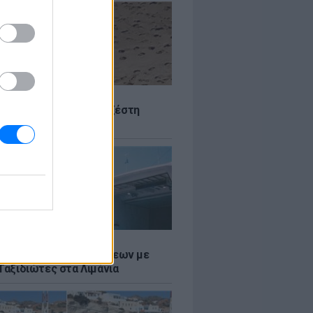
Σ
 Πού θα «χτυπήσει» η ζέστη
Σ
τος: Ρεκόρ Αναχωρήσεων με
Ταξιδιώτες στα Λιμάνια