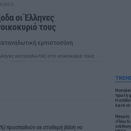
ΝΟΜΙΑ
οδα οι Έλληνες 
οικοκυριό τους
ν καταναλωτική εμπιστοσύνη
ΔΙΑΦΗΜΙΣΗ
TREN
Νοσηλεύ
πρώτη φ
Η απίθα
έγινε vir
Νεαρός 
«Πάω δι
απίθανη
0%) προσπαθούν σε σταθερή βάση να