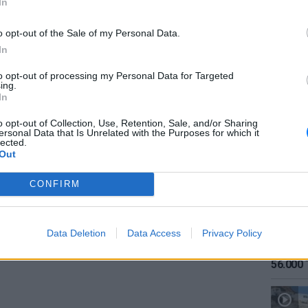
In
o opt-out of the Sale of my Personal Data.
In
to opt-out of processing my Personal Data for Targeted
ing.
ΕΙΔΗΣΕΙ
In
Καιρός:
gr στο
Google News
και μάθετε πρώτοι
τα
σήμερα
o opt-out of Collection, Use, Retention, Sale, and/or Sharing
ersonal Data that Is Unrelated with the Purposes for which it
lected.
Out
 μπείτε στην
ροή ειδήσεων
του E-Daily.gr
CONFIRM
r και στο Instagram
ΔΙΑΦΗΜΙΣΗ
Data Deletion
Data Access
Privacy Policy
ΕΙΔΗΣΕΙ
Αύγουσ
56.000 