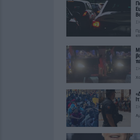
Π
Ε
Β
Σ
Πρ
επ
Μ
β
π
Σ
Χο
«
Ι
Σ
Αμ