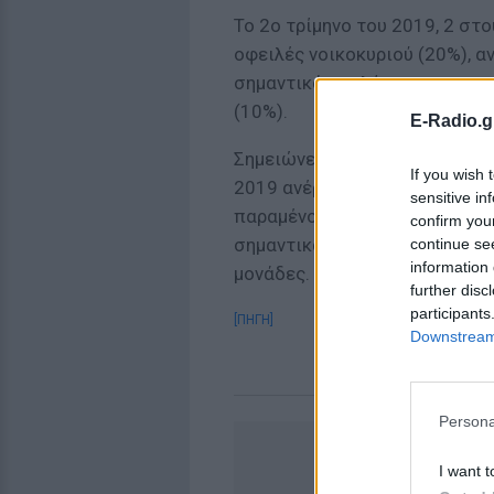
Το 2ο τρίμηνο του 2019, 2 στ
οφειλές νοικοκυριού (20%), α
σημαντικά υψηλότερα ποσοστ
(10%).
E-Radio.g
Σημειώνεται ότι ο δείκτης κ
If you wish 
2019 ανέρχεται στις 72 μονάδ
sensitive in
παραμένοντας σε ιστορικά υψ
confirm you
σημαντικά χαμηλότερος από το
continue se
information 
μονάδες.
further disc
participants
[ΠΗΓΗ]
Downstream 
Persona
I want t