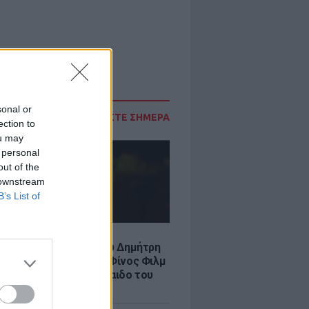
sonal or
ΔΙΑΒΑΣΤΕ ΣΗΜΕΡΑ
ection to
ou may
 personal
out of the
 downstream
B’s List of
LE
νια από τον θάνατο του Δημήτρη
χαήλ: Η ανάρτηση της Φίνος Φιλμ
 «γοητευτικό λεβεντόπαιδο του
κού σινεμά»