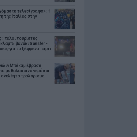
χόμαστε τελεσίγραφα»: Η
η της Ιταλίας στην
: Ιταλοί τουρίστες
κλαμπ» βανάκι transfer -
σεις για το ξέφρενο πάρτι
κλιν Μπέκαμ έβρασε
ια με θαλασσινό νερό και
 ανελέητο τρολάρισμα