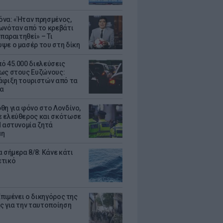
να: «Ήταν πρησμένος,
ωνόταν από το κρεβάτι
 παραιτηθεί» – Τι
ψε ο μασέρ του στη δίκη
ό 45.000 διελεύσεις
ως στους Ευζώνους:
άφιξη τουριστών από τα
α
θη για φόνο στο Λονδίνο,
 ελεύθερος και σκότωσε
Η αστυνομία ζητά
μη
 σήμερα 8/8: Κάνε κάτι
ετικό
Επιμένει ο δικηγόρος της
ς για την ταυτοποίηση