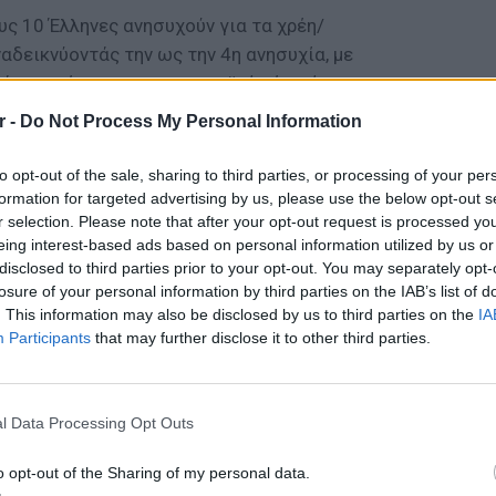
ους 10 Έλληνες ανησυχούν για τα χρέη/
ναδεικνύοντάς την ως την 4η ανησυχία, με
ά σε σχέση με τον ευρωπαϊκό μέσο όρο
r -
Do Not Process My Personal Information
αταναλωτικής εμπιστοσύνης στο 2ο τρίμηνο
to opt-out of the sale, sharing to third parties, or processing of your per
ες, σημειώνοντας αύξηση κατά 2 μονάδες,
formation for targeted advertising by us, please use the below opt-out s
ηλά επίπεδα. Παρ’ όλα αυτά παραμένει
r selection. Please note that after your opt-out request is processed y
ν ευρωπαϊκό δείκτη, που είναι στις 87
eing interest-based ads based on personal information utilized by us or
disclosed to third parties prior to your opt-out. You may separately opt-
losure of your personal information by third parties on the IAB’s list of
. This information may also be disclosed by us to third parties on the
IA
Participants
that may further disclose it to other third parties.
LIFESTY
22 χρό
ΔΙΑΦΗΜΙΣΗ
Παπαμι
l Data Processing Opt Outs
για το
ελληνι
o opt-out of the Sharing of my personal data.