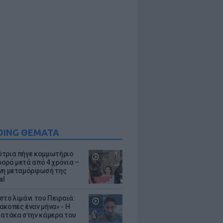
DING ΘΕΜΑΤΑ
τρια πήγε κομμωτήριο
ορά μετά από 4 χρόνια –
νη μεταμόρφωσή της
al
στο λιμάνι του Πειραιά:
ακοπές έναν μήνα» - Η
 ατάκα στην κάμερα του