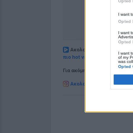
Opted 
I want t
Opted 
I want 
Advertis
Opted 
Ακολουθήστε το E-Radio.
I want t
πιο hot νέα
.
of my P
was col
Opted 
Για ακόμη περισσότερα
νέα
,
Ακολουθήστε το E-Radio.g