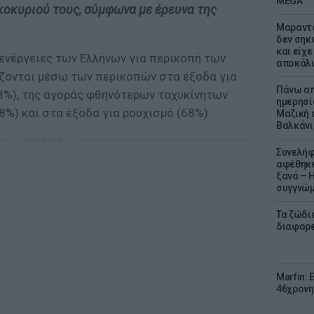
MEGA
κοκυριού τους, σύμφωνα με έρευνα της
Μαραντό
δεν σηκ
και είχε
ς ενέργειες των Ελλήνων για περικοπή των
αποκάλυ
ίζονται μέσω των περικοπών στα έξοδα για
Πάνω απ
8%), της αγοράς φθηνότερων ταχυκίνητων
ημερησί
%) και στα έξοδα για ρουχισμό (68%).
Μαζική 
Βαλκάνι
ΔΙΑΦΗΜΙΣΗ
Συνελήφ
αφέθηκε
ξανά – 
συγγνώ
Τα ζώδια
διαφορ
Marfin: 
46χρονη