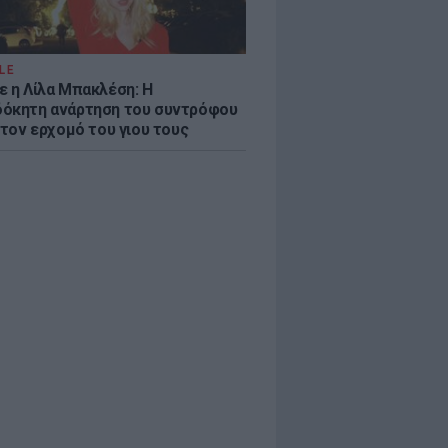
LE
ε η Λίλα Μπακλέση: Η
όκητη ανάρτηση του συντρόφου
 τον ερχομό του γιου τους