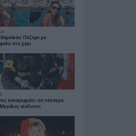
LE
 Βερνίκου: Πόζαρε με
φαλο στο χέρι
Σ
νος συναγερμός» σε τέσσερα
- Μεγάλος κίνδυνος