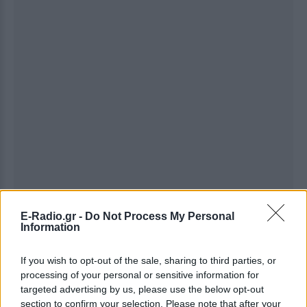
E-Radio.gr -
Do Not Process My Personal
Information
If you wish to opt-out of the sale, sharing to third parties, or
processing of your personal or sensitive information for
Ακολουθήστε το E-Radio.gr στο
Google News
targeted advertising by us, please use the below opt-out
και μάθετε πρώτοι
τα πιο hot νέα
.
section to confirm your selection. Please note that after your