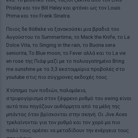
Prisley και τον Bill Haley και φτάνει ως τον Louis
Prima και τον Frank Sinatra.
Ποιος δε θάθελε να ξανακούσει μια βραδιά του
Αυγούστου το Summertime, το Μack the Knife, το La
Dolce Vita, το Singing in the rain, το Buona sera
seniorita, Το Blue moon, το Fever αλλά και το La vie
en rose της Πιάφ μαζί με το πολυαγαπημένο Bring
me sunshine με τα 3,3 εκατομμύρια προβολές στο
youtube στις πιο σύγχρονες εκδοχές τους.
Χτύπημα των ποδιών, παλαμάκια,
στριφογύρισμα στον ξέφρενο ρυθμό του swing είναι
αυτά που πηγάζουν αυθόρμητα από τα μέλη της
μπάντας όταν βρίσκονται στην σκηνή. Οι Jive Aces
τρελαίνονται για τον ρυθμό και τον χορό μα πιο
πολύ τους αρέσει να μεταδίδουν την ενέργεια τους