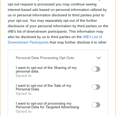
opt-out request is processed you may continue seeing
Εσύ μπήκες στο E-Daily.gr; Τα νέα της ημέρας
interest-based ads based on personal information utilized by
και ότι σου κάνει κλικ!
us or personal information disclosed to third parties prior to
your opt-out. You may separately opt-out of the further
Ακολουθήστε το E-Radio.gr και στο Instagram
disclosure of your personal information by third parties on the
IAB’s list of downstream participants. This information may
ΔΙΑΦΗΜΙΣΗ
also be disclosed by us to third parties on the
IAB’s List of
Downstream Participants
that may further disclose it to other
third parties.
Personal Data Processing Opt Outs
I want to opt-out of the Sharing of my
personal data.
Opted In
I want to opt-out of the Sale of my
Personal Data.
Opted In
I want to opt-out of processing my
Personal Data for Targeted Advertising.
Opted In