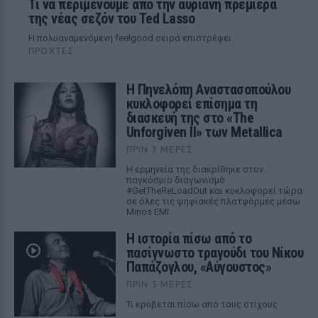
Τι να περιμένουμε από την αυριανή πρεμιέρα
της νέας σεζόν του Ted Lasso
Η πολυαναμενόμενη feelgood σειρά επιστρέφει
ΠΡΟΧΤΈΣ
Η Πηνελόπη Αναστασοπούλου
κυκλοφορεί επίσημα τη
διασκευή της στο «The
Unforgiven II» των Metallica
ΠΡΙΝ 3 ΜΈΡΕΣ
Η ερμηνεία της διακρίθηκε στον
παγκόσμιο διαγωνισμό
#GetTheReLoadOut και κυκλοφορεί τώρα
σε όλες τις ψηφιακές πλατφόρμες μέσω
Minos EMI.
Η ιστορία πίσω από το
πασίγνωστο τραγούδι του Νίκου
Παπάζογλου, «Αύγουστος»
ΠΡΙΝ 5 ΜΈΡΕΣ
Τι κρύβεται πίσω από τους στίχους