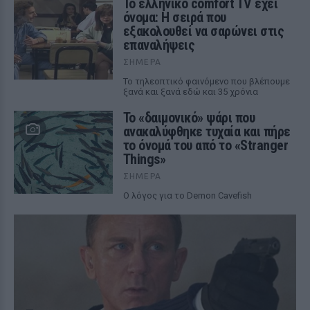
Το ελληνικό comfort TV έχει
όνομα: Η σειρά που
εξακολουθεί να σαρώνει στις
επαναλήψεις
ΣΉΜΕΡΑ
Το τηλεοπτικό φαινόμενο που βλέπουμε
ξανά και ξανά εδώ και 35 χρόνια
Το «δαιμονικό» ψάρι που
ανακαλύφθηκε τυχαία και πήρε
το όνομά του από το «Stranger
Things»
ΣΉΜΕΡΑ
Ο λόγος για το Demon Cavefish