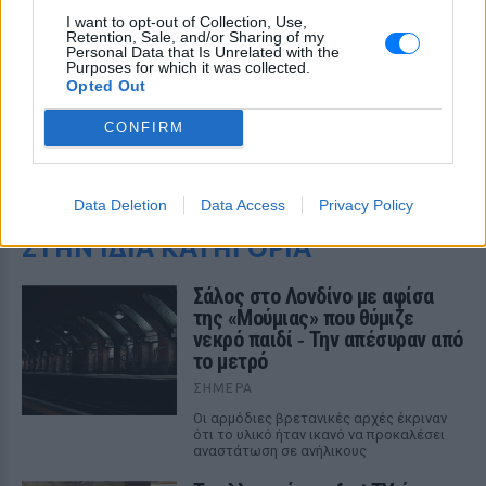
I want to opt-out of Collection, Use,
Retention, Sale, and/or Sharing of my
Personal Data that Is Unrelated with the
Purposes for which it was collected.
Opted Out
CONFIRM
ΔΕΙΤΕ ΕΠΙΣΗΣ
Data Deletion
Data Access
Privacy Policy
ΣΤΗΝ ΙΔΙΑ ΚΑΤΗΓΟΡΙΑ
Σάλος στο Λονδίνο με αφίσα
της «Μούμιας» που θύμιζε
νεκρό παιδί ‑ Την απέσυραν από
το μετρό
ΣΉΜΕΡΑ
Οι αρμόδιες βρετανικές αρχές έκριναν
ότι το υλικό ήταν ικανό να προκαλέσει
αναστάτωση σε ανήλικους