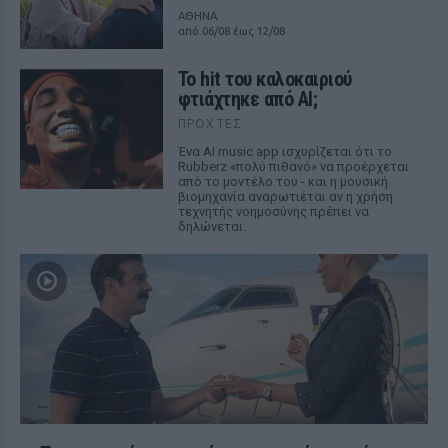
ΑΘΗΝΑ
από 06/08 έως 12/08
Το hit του καλοκαιριού
φτιάχτηκε από AI;
ΠΡΟΧΤΈΣ
Ένα AI music app ισχυρίζεται ότι το
Rubberz «πολύ πιθανό» να προέρχεται
από το μοντέλο του - και η μουσική
βιομηχανία αναρωτιέται αν η χρήση
τεχνητής νοημοσύνης πρέπει να
δηλώνεται.