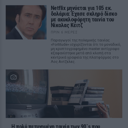
Netflix μηνύεται για 105 εκ.
δολάρια: Έχασε σκληρό δίσκο
με ακυκλοφόρητη ταινία του
Νίκολας Κέιτζ
ΠΡΙΝ 6 ΜΈΡΕΣ
Παραγωγοί της πολεμικής ταινίας
«Fortitude» ισχυρίζονται ότι το μοναδικό,
μη κρυπτογραφημένο master αντίγραφο
εξαφανίστηκε μετά από κλοπή στα
κεντρικά γραφεία της πλατφόρμας στο
Λος Αντζελες.
Η πολύ πετυχημένη ταινία των 90`s που