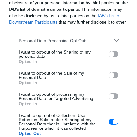
disclosure of your personal information by third parties on the
IAB’s list of downstream participants. This information may
ΣΤΗΝ ΙΔΙΑ ΚΑΤΗΓΟΡΙΑ
also be disclosed by us to third parties on the
IAB’s List of
Downstream Participants
that may further disclose it to other
Σάλος στο Λονδίνο με αφίσα
third parties.
της «Μούμιας» που θύμιζε
νεκρό παιδί ‑ Την απέσυραν από
Personal Data Processing Opt Outs
το μετρό
I want to opt-out of the Sharing of my
ΣΉΜΕΡΑ
personal data.
Opted In
Οι αρμόδιες βρετανικές αρχές έκριναν
ότι το υλικό ήταν ικανό να προκαλέσει
αναστάτωση σε ανήλικους
I want to opt-out of the Sale of my
Personal Data.
Το ελληνικό comfort TV έχει
Opted In
όνομα: Η σειρά που
I want to opt-out of processing my
εξακολουθεί να σαρώνει στις
Personal Data for Targeted Advertising.
επαναλήψεις
Opted In
ΣΉΜΕΡΑ
I want to opt-out of Collection, Use,
Το τηλεοπτικό φαινόμενο που βλέπουμε
Retention, Sale, and/or Sharing of my
ξανά και ξανά εδώ και 35 χρόνια
Personal Data that Is Unrelated with the
Purposes for which it was collected.
Το «δαιμονικό» ψάρι που
Opted Out