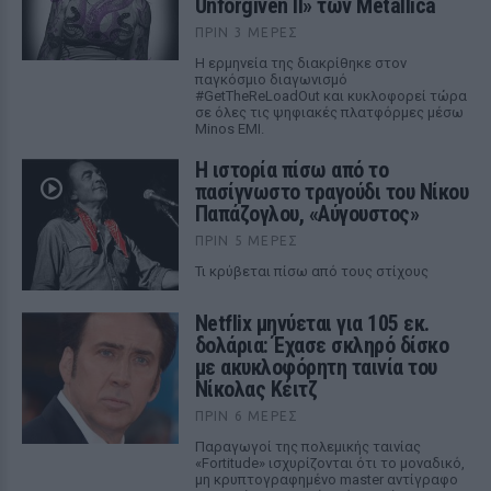
Unforgiven II» των Metallica
ΠΡΙΝ 3 ΜΈΡΕΣ
Η ερμηνεία της διακρίθηκε στον
παγκόσμιο διαγωνισμό
#GetTheReLoadOut και κυκλοφορεί τώρα
σε όλες τις ψηφιακές πλατφόρμες μέσω
Minos EMI.
Η ιστορία πίσω από το
πασίγνωστο τραγούδι του Νίκου
Παπάζογλου, «Αύγουστος»
ΠΡΙΝ 5 ΜΈΡΕΣ
Τι κρύβεται πίσω από τους στίχους
Netflix μηνύεται για 105 εκ.
δολάρια: Έχασε σκληρό δίσκο
με ακυκλοφόρητη ταινία του
Νίκολας Κέιτζ
ΠΡΙΝ 6 ΜΈΡΕΣ
Παραγωγοί της πολεμικής ταινίας
«Fortitude» ισχυρίζονται ότι το μοναδικό,
μη κρυπτογραφημένο master αντίγραφο