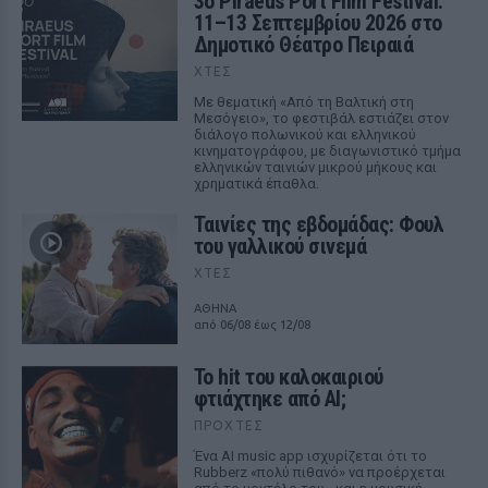
3ο Piraeus Port Film Festival:
11–13 Σεπτεμβρίου 2026 στο
Δημοτικό Θέατρο Πειραιά
ΧΤΕΣ
Με θεματική «Από τη Βαλτική στη
Μεσόγειο», το φεστιβάλ εστιάζει στον
διάλογο πολωνικού και ελληνικού
κινηματογράφου, με διαγωνιστικό τμήμα
ελληνικών ταινιών μικρού μήκους και
χρηματικά έπαθλα.
Ταινίες της εβδομάδας: Φουλ
του γαλλικού σινεμά
ΧΤΕΣ
ΑΘΗΝΑ
από 06/08 έως 12/08
Το hit του καλοκαιριού
φτιάχτηκε από AI;
ΠΡΟΧΤΈΣ
Ένα AI music app ισχυρίζεται ότι το
Rubberz «πολύ πιθανό» να προέρχεται