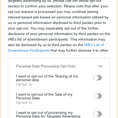
targeted advertising by us, please use the below opt-out
ΣΉΜΕΡΑ
section to confirm your selection. Please note that after your
opt-out request is processed you may continue seeing
Το μοντέλο μοιράστηκε φωτογραφίες
από τις καλοκαιρινές της διακοπές στο
interest-based ads based on personal information utilized by
νησί των Κυκλάδων
us or personal information disclosed to third parties prior to
your opt-out. You may separately opt-out of the further
Ιωάννα Τούνη: «Έβγαλα όλο το
disclosure of your personal information by third parties on the
βράδυ στο νοσοκομείο με ορούς
IAB’s list of downstream participants. This information may
και αντιβιώσεις»
also be disclosed by us to third parties on the
IAB’s List of
ΣΉΜΕΡΑ
Downstream Participants
that may further disclose it to other
Η επιχειρηματίας έπαθε τροφική
third parties.
δηλητηρίαση και μοιράστηκε με τους
followers της στο Instagram τις δύσκολες
Personal Data Processing Opt Outs
ώρες που πέρασε.
I want to opt-out of the Sharing of my
personal data.
Opted In
I want to opt-out of the Sale of my
Personal Data.
Opted In
I want to opt-out of processing my
Personal Data for Targeted Advertising.