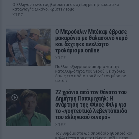
Ο Έλληνας τενίστας βρίσκεται σε σχέση με την εικαστικό
καταγωγής Σικάγο, Κρίστεν Τομς
ΧΤΕΣ
Ο Μπρούκλιν Μπέκαμ έβρασε
μακαρόνια με θαλασσινό νερό
και δέχτηκε ανελέητο
τρολάρισμα online
ΧΤΕΣ
Πολλοί εξέφρασαν απορία για την
καταλληλότητα του νερού, με σχόλια
όπως «τα πόδια του δεν ήταν μέσα σε
αυτό;»
22 χρόνια από τον θάνατο του
Δημήτρη Παπαμιχαήλ: Η
ανάρτηση της Φίνος Φιλμ για
το «γοητευτικό λεβεντόπαιδο
του ελληνικού σινεμά»
ΧΤΕΣ
Τον θυμόμαστε ως σπουδαίο ηθοποιό και
καλλιτέχνη που αποτέλεσε, μαζί με την