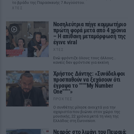
το βράδυ της Παρασκευής 7 Αυγούστου.
ΧΤΕΣ
Νοσηλεύτρια πήγε κομμωτήριο
πρώτη φορά μετά από 4 χρόνια
– Η απίθανη μεταμόρφωσή της
έγινε viral
ΧΤΕΣ
Ενώ φρόντιζε όλους τους άλλους...
κανείς δεν φρόντισε για εκείνη
Χρήστος Δάντης: «Συνάδελφοι
προσπαθούν να ξεχάσουν ότι
έγραψα το """"My Number
One""""»
ΠΡΟΧΤΈΣ
Ο συνθέτης μίλησε ανοιχτά για την
αχαριστία που βιώνει στον χώρο της
μουσικής, 22 χρόνια μετά τη νίκη της
Ελλάδας στη Eurovision.
Νεαρός στο λιμάνι του Πειραιά: