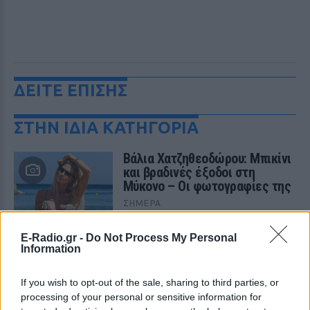
ΔΕΙΤΕ ΕΠΙΣΗΣ
ΣΤΗΝ ΙΔΙΑ ΚΑΤΗΓΟΡΙΑ
Βάλια Χατζηθεοδώρου: Μπικίνι
και βραδινές έξοδοι στη
Μύκονο – Οι φωτογραφίες της
ΣΉΜΕΡΑ
Η παρουσιάστρια μοιράστηκε στο
Instagram σειρά στιγμιότυπων από τις
E-Radio.gr -
Do Not Process My Personal
καλοκαιρινές της διακοπές στο «νησί
Information
των ανέμων».
Η Γαρυφαλλιά Καληφώνη στην
If you wish to opt-out of the sale, sharing to third parties, or
Πάρο με μαύρο μπικίνι ‑ δείτε
processing of your personal or sensitive information for
τις πόζες της