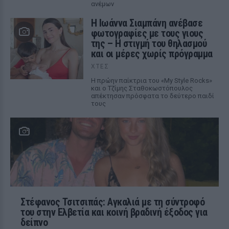
ανέμων
H Ιωάννα Σιαμπάνη ανέβασε
φωτογραφίες με τους γιους
της – Η στιγμή του θηλασμού
και οι μέρες χωρίς πρόγραμμα
ΧΤΕΣ
Η πρώην παίκτρια του «My Style Rocks»
και ο Τζίμης Σταθοκωστόπουλος
απέκτησαν πρόσφατα το δεύτερο παιδί
τους
Στέφανος Τσιτσιπάς: Αγκαλιά με τη σύντροφό
του στην Ελβετία και κοινή βραδινή έξοδος για
δείπνο