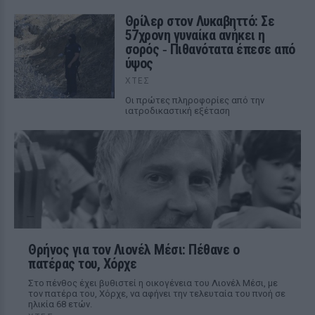
Θρίλερ στον Λυκαβηττό: Σε
57χρονη γυναίκα ανήκει η
σορός ‑ Πιθανότατα έπεσε από
ύψος
ΧΤΕΣ
Οι πρώτες πληροφορίες από την
ιατροδικαστική εξέταση
Θρήνος για τον Λιονέλ Μέσι: Πέθανε ο
πατέρας του, Χόρχε
Στο πένθος έχει βυθιστεί η οικογένεια του Λιονέλ Μέσι, με
τον πατέρα του, Χόρχε, να αφήνει την τελευταία του πνοή σε
ηλικία 68 ετών.