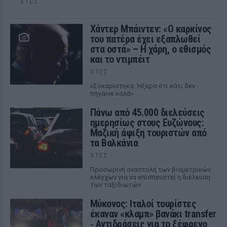
ΧΤΕΣ
Χάντερ Μπάιντεν: «Ο καρκίνος
του πατέρα έχει εξαπλωθεί
στα οστά» – Η χάρη, ο εθισμός
και το ντιμπέιτ
ΧΤΕΣ
«Σοκαρίστηκα. Ήξερα ότι κάτι δεν
πήγαινε καλά»
Πάνω από 45.000 διελεύσεις
ημερησίως στους Ευζώνους:
Μαζική άφιξη τουριστών από
τα Βαλκάνια
ΧΤΕΣ
Προσωρινή αναστολή των βιομετρικών
ελέγχων για να επισπευστεί η διέλευση
των ταξιδιωτών
Μύκονος: Ιταλοί τουρίστες
έκαναν «κλαμπ» βανάκι transfer
‑ Αντιδράσεις για το ξέφρενο