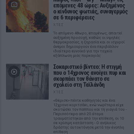
επόμενες 48 ώρες: Αυξημένος
ο κίνδυνος φωτιάς, συναγερμός
σε 6 περιφέρειες
ΧΤΕΣ
Το επόμενο 48ωρο, επομένως, απαιτεί
αυξημένη προσοχή, καθώς οι υψηλές
θερμοκρασίες, η ξηρασία και οι ισχυροί
άνεμοι δημιουργούν ένα περιβάλλον
ιδιαίτερα ευνοϊκό για την ταχεία
εξάπλωση μιας πυρκαγιάς
Σοκαριστικό βίντεο: Η στιγμή
που ο 14χρονος ανοίγει πυρ και
σκορπάει τον θάνατο σε
σχολείο στη Ταϊλάνδη
ΧΤΕΣ
«Θέρισε» πέντε καθηγητές και ένα
12χρονο κοριτσάκι, ενώ νωρίτερα είχε
σκοτώσει τον παππού και τη γιαγιά του -
Περισσότερα από 20 άτομα
τραυματίστηκαν από την επίθεση, οι 10
σε κρίσιμη κατάσταση - Ο ανήλικος
δράστης αυτοκτόνησε μετά την ένοπλη
επίθεση