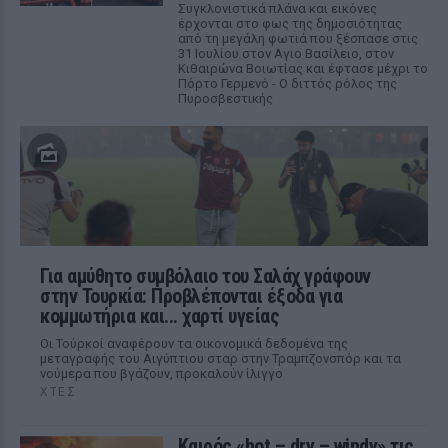
Συγκλονιστικά πλάνα και εικόνες
έρχονται στο φως της δημοσιότητας
από τη μεγάλη φωτιά που ξέσπασε στις
31 Ιουλίου στον Αγιο Βασίλειο, στον
Κιθαιρώνα Βοιωτίας και έφτασε μέχρι το
Πόρτο Γερμενό - Ο διττός ρόλος της
Πυροσβεστικής
Για αμύθητο συμβόλαιο του Σαλάχ γράφουν
στην Τουρκία: Προβλέπονται έξοδα για
κομμωτήρια και... χαρτί υγείας
Οι Τούρκοί αναφέρουν τα οικονομικά δεδομένα της
μεταγραφής του Αιγύπτιου σταρ στην Τραμπζονσπόρ και τα
νούμερα που βγάζουν, προκαλούν ίλιγγο
ΧΤΕΣ
Καιρός «hot – dry – windy» τις