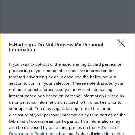
E-Radio.gr -
Do Not Process My Personal
Information
If you wish to opt-out of the sale, sharing to third parties, or
processing of your personal or sensitive information for
targeted advertising by us, please use the below opt-out
section to confirm your selection. Please note that after your
opt-out request is processed you may continue seeing
interest-based ads based on personal information utilized by
us or personal information disclosed to third parties prior to
Ακολουθήστε το E-Radio.gr στο
Google News
your opt-out. You may separately opt-out of the further
και μάθετε πρώτοι
τα πιο hot νέα
.
disclosure of your personal information by third parties on the
IAB’s list of downstream participants. This information may
Διαβάστε περισσότερα θέματα για
Μόδα
,
also be disclosed by us to third parties on the
IAB’s List of
Ομορφιά
,
Σχέσεις
και φυσικά
Celebrities
στο νέο
Downstream Participants
that may further disclose it to other