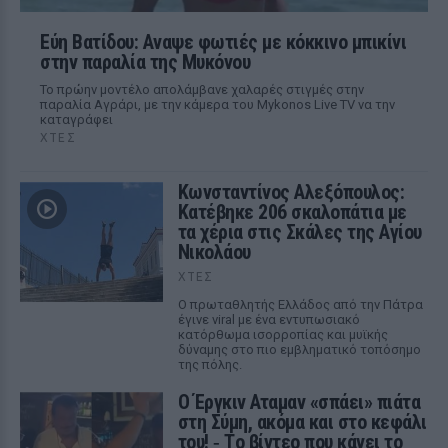
Εύη Βατίδου: Αναψε φωτιές με κόκκινο μπικίνι
στην παραλία της Μυκόνου
Το πρώην μοντέλο απολάμβανε χαλαρές στιγμές στην
παραλία Αγράρι, με την κάμερα του Mykonos Live TV να την
καταγράφει
ΧΤΕΣ
Κωνσταντίνος Αλεξόπουλος:
Κατέβηκε 206 σκαλοπάτια με
τα χέρια στις Σκάλες της Αγίου
Νικολάου
ΧΤΕΣ
Ο πρωταθλητής Ελλάδος από την Πάτρα
έγινε viral με ένα εντυπωσιακό
κατόρθωμα ισορροπίας και μυϊκής
δύναμης στο πιο εμβληματικό τοπόσημο
της πόλης.
Ο Έργκιν Αταμαν «σπάει» πιάτα
στη Σύμη, ακόμα και στο κεφάλι
του! ‑ Tο βίντεο που κάνει το