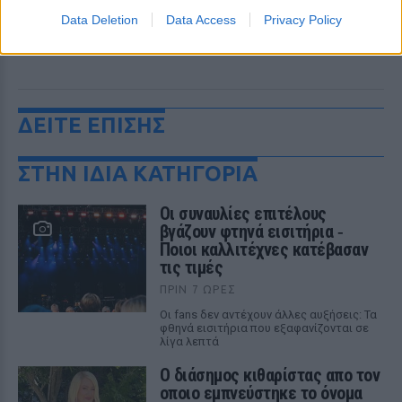
Data Deletion
Data Access
Privacy Policy
ΔΕΙΤΕ ΕΠΙΣΗΣ
ΣΤΗΝ ΙΔΙΑ ΚΑΤΗΓΟΡΙΑ
Οι συναυλίες επιτέλους
βγάζουν φτηνά εισιτήρια ‑
Ποιοι καλλιτέχνες κατέβασαν
τις τιμές
ΠΡΙΝ 7 ΏΡΕΣ
Οι fans δεν αντέχουν άλλες αυξήσεις: Τα
φθηνά εισιτήρια που εξαφανίζονται σε
λίγα λεπτά
Ο διάσημος κιθαρίστας απο τον
οποιο εμπνεύστηκε το όνομα