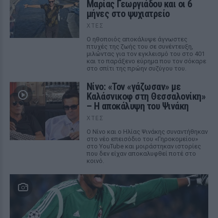
Μαρίας Γεωργιάδου και οι 6
μήνες στο ψυχιατρείο
ΧΤΕΣ
Ο ηθοποιός αποκάλυψε άγνωστες
πτυχές της ζωής του σε συνέντευξη,
μιλώντας για τον εγκλεισμό του στο 401
και το παράξενο εύρημα που τον σόκαρε
στο σπίτι της πρώην συζύγου του.
Νίνο: «Τον «γάζωσαν» με
Καλάσνικοφ στη Θεσσαλονίκη»
– Η αποκάλυψη του Ψινάκη
ΧΤΕΣ
Ο Νίνο και ο Ηλίας Ψινάκης συναντήθηκαν
στο νέο επεισόδιο του «Γηροκομείου»
στο YouTube και μοιράστηκαν ιστορίες
που δεν είχαν αποκαλυφθεί ποτέ στο
κοινό.