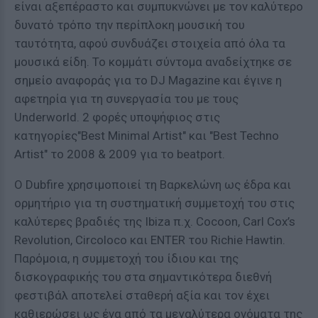
είναι αξεπέραστο και συμπυκνώνει με τον καλύτερο
δυνατό τρόπο την περίπλοκη μουσική του
ταυτότητα, αφού συνδυάζει στοιχεία από όλα τα
μουσικά είδη. Το κομμάτι σύντομα αναδείχτηκε σε
σημείο αναφοράς για το DJ Magazine και έγινε η
αφετηρία για τη συνεργασία του με τους
Underworld. 2 φορές υποψήφιος στις
κατηγορίες"Best Minimal Artist" και "Best Techno
Artist" το 2008 & 2009 για το beatport.
O Dubfire χρησιμοποιεί τη Βαρκελώνη ως έδρα και
ορμητήριο για τη συστηματική συμμετοχή του στις
καλύτερες βραδιές της Ibiza π.χ. Cocoon, Carl Cox’s
Revolution, Circoloco και ENTER του Richie Hawtin.
Παρόμοια, η συμμετοχή του ίδιου και της
δισκογραφικής του στα σημαντικότερα διεθνή
φεστιβάλ αποτελεί σταθερή αξία και τον έχει
καθιερώσει ως ένα από τα μεγαλύτερα ονόματα της