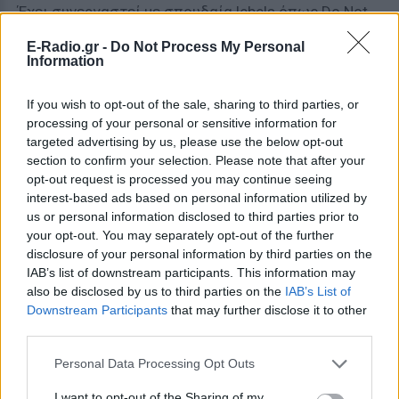
Έχει συνεργαστεί με σπουδαία lebels όπως Do Not
Sleep, Hot Creations, Inmotion Music, Intec,
E-Radio.gr -
Do Not Process My Personal
Mindshake Records, Turbo Recordings κ.α.
Information
Συνιδρυτής του Rawthentic label με έδρα το Τορόντο,
προωθεί καλλιτέχνες όπως Andrea Oliva, Caleb
If you wish to opt-out of the sale, sharing to third parties, or
processing of your personal or sensitive information for
Calloway, DJ Sneak, Proudly People κ.α. Έχει
targeted advertising by us, please use the below opt-out
εμφανιστεί σε μερικά από τα καλύτερα club του
section to confirm your selection. Please note that after your
κόσμου όπως Amnesia, Brooklyn Mirage, DC-10,
opt-out request is processed you may continue seeing
INPUT High Fidelity, Sound and Watergate.
interest-based ads based on personal information utilized by
us or personal information disclosed to third parties prior to
Hyperlinks
your opt-out. You may separately opt-out of the further
disclosure of your personal information by third parties on the
Official Facebook Event Page:
IAB’s list of downstream participants. This information may
also be disclosed by us to third parties on the
IAB’s List of
https://www.facebook.com/events/446604669228370/
Downstream Participants
that may further disclose it to other
third parties.
Προπώληση
Personal Data Processing Opt Outs
E -Tickets: Αποκλειστικά από το Viva.gr στο
παρακάτω Link:
I want to opt-out of the Sharing of my