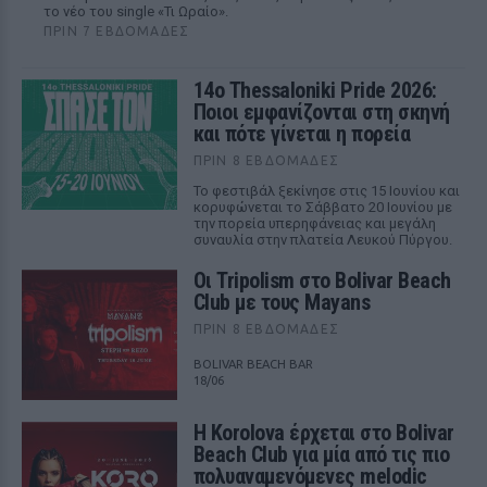
το νέο του single «Τι Ωραίο».
ΠΡΙΝ 7 ΕΒΔΟΜΆΔΕΣ
14ο Thessaloniki Pride 2026:
Ποιοι εμφανίζονται στη σκηνή
και πότε γίνεται η πορεία
ΠΡΙΝ 8 ΕΒΔΟΜΆΔΕΣ
Το φεστιβάλ ξεκίνησε στις 15 Ιουνίου και
κορυφώνεται το Σάββατο 20 Ιουνίου με
την πορεία υπερηφάνειας και μεγάλη
συναυλία στην πλατεία Λευκού Πύργου.
Οι Tripolism στο Bolivar Beach
Club με τους Mayans
ΠΡΙΝ 8 ΕΒΔΟΜΆΔΕΣ
BOLIVAR BEACH BAR
18/06
Η Korolova έρχεται στο Bolivar
Beach Club για μία από τις πιο
πολυαναμενόμενες melodic