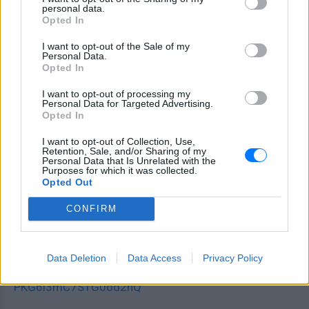
personal data.
https://www.viva.gr/tickets/music/bolivar-beach-
Opted In
bar/dubfire-carlo-lio/
I want to opt-out of the Sale of my
Personal Data.
και Τηλεφωνικά στο: 11876
Opted In
Bolivar
I want to opt-out of processing my
Personal Data for Targeted Advertising.
Opted In
Official Url:
I want to opt-out of Collection, Use,
www.bolivarbeachbar.gr
Retention, Sale, and/or Sharing of my
Personal Data that Is Unrelated with the
Purposes for which it was collected.
Official Facebook Page:
Opted Out
https://www.facebook.com/BolivarBeachBar/?fref=ts
CONFIRM
Official You Tube Page:
Data Deletion
Data Access
Privacy Policy
https://www.youtube.com/channel/UCn74-
PKG6l3mC7STG0od2hQ