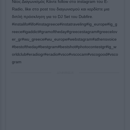
Νέος Διαγωνισμός Κάντε follow στο instagram του E-
Radio, like στο post του διαγωνισμού και κερδίστε μια
διπλή πρόσκληση για το DJ Set του Dubfire.
#instalifo#lifo#instagreece#instatraveling#ig_europe#ig_g
reece#igaddict#gramoftheday#greecestagram#greecelov
er_gr#wu_greece#wu_europe#webstagram#athensvoice
#bestoftheday#bestgram#bestshot#photocontestgr#ig_w
orldclub#eradiogr#eradio#vsco#vscocam#vscogood#vsco
gram
ΔΙΑΦΗΜΙΣΗ