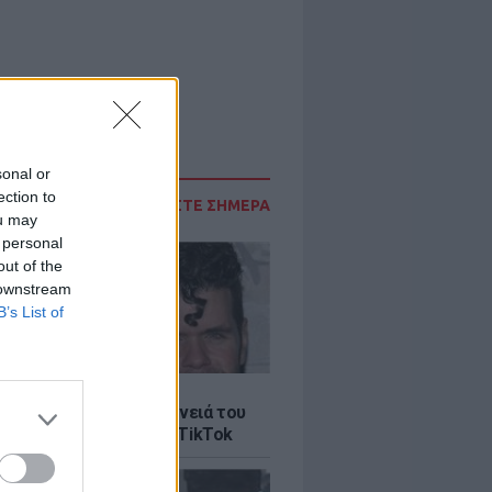
sonal or
ection to
ΔΙΑΒΑΣΤΕ ΣΗΜΕΡΑ
ou may
 personal
out of the
 downstream
B’s List of
LE
ίλτον: Τι λέει η οικογένειά του
 σοκαριστικό live στο TikTok