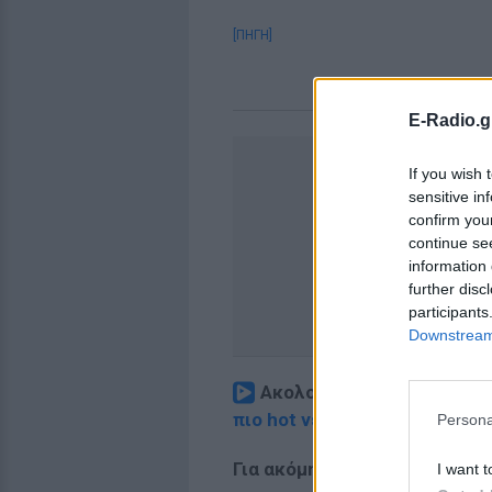
[ΠΗΓΗ]
E-Radio.g
If you wish 
sensitive in
confirm you
continue se
information 
further disc
participants
Downstream 
Ακολουθήστε το E-Radio.
πιο hot νέα
.
Persona
Για ακόμη περισσότερα
νέα
,
I want t