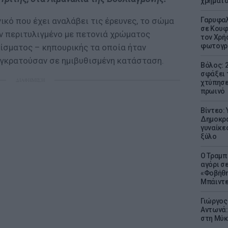
χρήματ
κό που έχει αναλάβει τις έρευνες, το σώμα
Γαρυφαλ
σε Κουφ
ν περιτυλιγμένο με πετονιά χρώματος
τον Χρή
φωτογρ
τίσματος – κηπουρικής τα οποία ήταν
υγκρατούσαν σε ημιβυθισμένη κατάσταση.
Βόλος: 
σφάξει 
ΔΙΑΦΗΜΙΣΗ
χτύπησε
πρωινό
Βίντεο:
Δημοκρα
γυναίκε
ξύλο
Ο Τραμπ
αγόρι σ
«Φοβήθη
Μπάιντε
Γιώργος
Αντωνά:
στη Μύκ