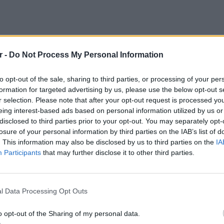
ΔΙΑΦΗΜΙΣΗ
r -
Do Not Process My Personal Information
to opt-out of the sale, sharing to third parties, or processing of your per
formation for targeted advertising by us, please use the below opt-out s
r selection. Please note that after your opt-out request is processed y
eing interest-based ads based on personal information utilized by us or
disclosed to third parties prior to your opt-out. You may separately opt-
losure of your personal information by third parties on the IAB’s list of
. This information may also be disclosed by us to third parties on the
IA
Participants
that may further disclose it to other third parties.
gr στο
Google News
και μάθετε πρώτοι
τα
LIFESTY
Πέρεζ Χ
l Data Processing Opt Outs
μετά το
 μπείτε στην
ροή ειδήσεων
του E-Daily.gr
o opt-out of the Sharing of my personal data.