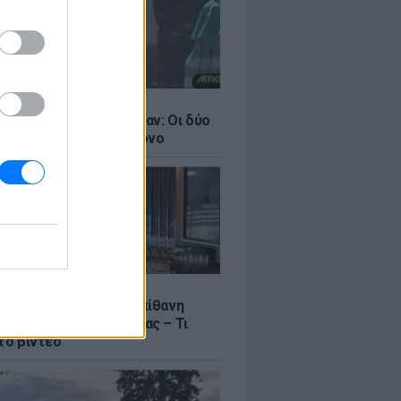
LE
ντάνα και Νικόλ Κίντμαν: Οι δύο
ου Χόλιγουντ στη Μύκονο
LE
γος Μανίκας έστησε απίθανη
σε υπάλληλο καφετέριας – Τι
το βίντεο