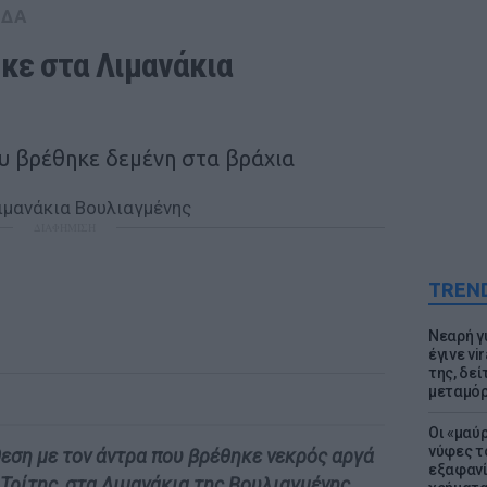
ΑΔΑ
κε στα Λιμανάκια 
υ βρέθηκε δεμένη στα βράχια
ΔΙΑΦΗΜΙΣΗ
TREN
Νεαρή γ
έγινε vi
της, δε
μεταμό
Οι «μαύ
νύφες τ
θεση με τον άντρα που βρέθηκε νεκρός αργά
εξαφανί
Τρίτης, στα Λιμανάκια της Βουλιαγμένης.