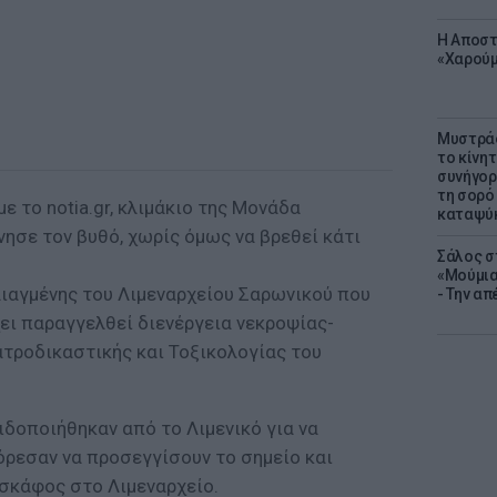
Η Αποστ
«Χαρούμ
Μυστράς
το κίνη
συνήγορ
τη σορό
ε το notia.gr, κλιμάκιο της Μονάδα
καταψύ
σε τον βυθό, χωρίς όμως να βρεθεί κάτι
Σάλος σ
«Μούμια
λιαγμένης του Λιμεναρχείου Σαρωνικού που
- Την α
χει παραγγελθεί διενέργεια νεκροψίας-
ατροδικαστικής και Τοξικολογίας του
ιδοποιήθηκαν από το Λιμενικό για να
ρεσαν να προσεγγίσουν το σημείο και
 σκάφος στο Λιμεναρχείο.