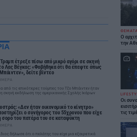
ΘΕΜΑΤ
Ο αρχι
την Αθ
ΡΙΑ
 Τραμπ έτρεξε πίσω από μικρό αγόρι σε σκηνή
το Λας Βέγκας: «Φοβήθηκα ότι θα έπεφτε όπως
 Μπάιντεν», δείτε βίντεο
ΉΜΕΡΑ
α από τις επικότερες τούμπες του Τζο Μπάιντεν ήταν
η σκηνή εκδήλωση της αμερικανικής Σχολής Ικάρων
LIFESTY
Οι συν
εισιτήρ
υστράς: «Δεν ήταν οικονομικό το κίνητρο»
ποστηρίζει ο συνήγορος του 55χρονου που είχε
τις τιμ
η σορό του πατέρα του σε καταψύκτη
ΉΜΕΡΑ
ίδιος δήλωσε ότι ο πελάτης του είχε μια εξαιρετικά