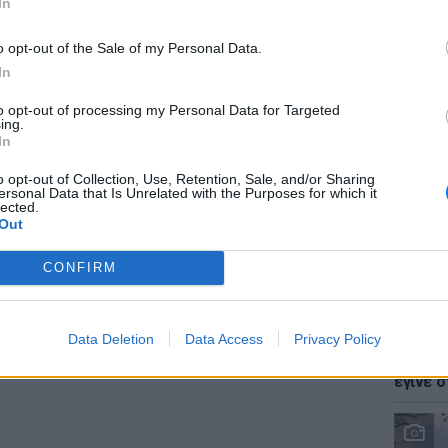
In
r και στο Instagram
o opt-out of the Sale of my Personal Data.
ΔΙΑΦΗΜΙΣΗ
In
to opt-out of processing my Personal Data for Targeted
LIFESTY
ing.
Ζόε Σαλ
In
σταρ τ
o opt-out of Collection, Use, Retention, Sale, and/or Sharing
ersonal Data that Is Unrelated with the Purposes for which it
lected.
Out
CONFIRM
LIFESTY
Data Deletion
Data Access
Privacy Policy
Ο Γιώρ
φάρσα 
έγινε σ