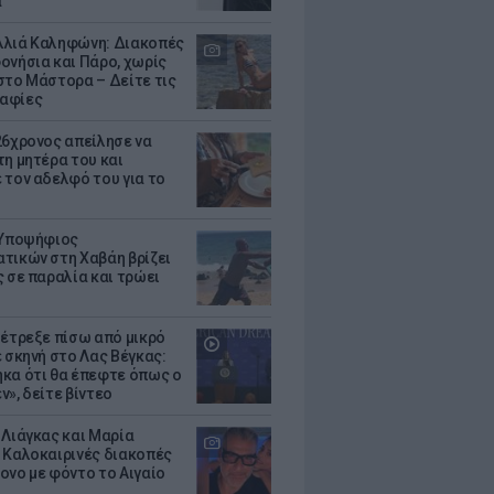
α
λιά Καληφώνη: Διακοπές
ονήσια και Πάρο, χωρίς
στο Μάστορα – Δείτε τις
αφίες
26χρονος απείλησε να
τη μητέρα του και
 τον αδελφό του για το
 Υποψήφιος
τικών στη Χαβάη βρίζει
ς σε παραλία και τρώει
 έτρεξε πίσω από μικρό
ε σκηνή στο Λας Βέγκας:
κα ότι θα έπεφτε όπως ο
ν», δείτε βίντεο
 Λιάγκας και Μαρία
 Καλοκαιρινές διακοπές
ονο με φόντο το Αιγαίο