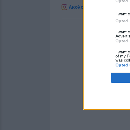
Opted 
Ακολουθήστε το E-Radio.g
I want t
Opted 
I want 
Advertis
Opted 
I want t
of my P
was col
Opted 