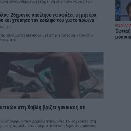
τονη συναισθηματική εξάρτηση από τους γονείς του
όλος: 26χρονος απείλησε να σφάξει τη μητέρα
ου και χτύπησε τον αδελφό του για το πρωινό
ΘΕΜΑΤ
ΉΜΕΡΑ
Έφτιαξ
 προβλήματα ξεκίνησαν μετά την επιστροφή του από
μουσική
ν στρατό
τικών στη Χαβάη βρίζει γυναίκες σε
σιν, υποψήφιο των Δημοκρατικών για το Κογκρέσο στη
άμεστη παραλία όπου φέρεται να απείλησε λουόμενους
ή