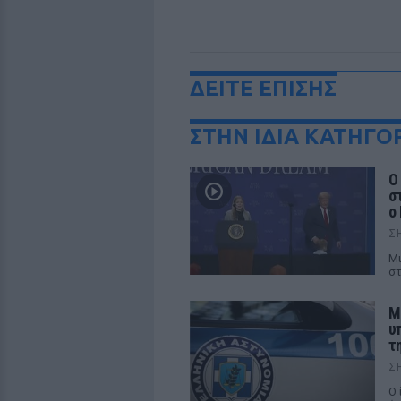
ΔΕΙΤΕ ΕΠΙΣΗΣ
ΣΤΗΝ ΙΔΙΑ ΚΑΤΗΓΟ
Ο
σ
ο
Σ
Μι
στ
Μ
υ
τ
Σ
Ο 