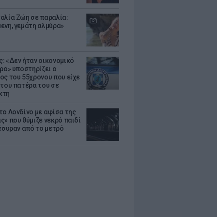
ολία Ζώη σε παραλία:
ενη, γεμάτη αλμύρα»
: «Δεν ήταν οικονομικό
τρο» υποστηρίζει ο
ος του 55χρονου που είχε
 του πατέρα του σε
κτη
το Λονδίνο με αφίσα της
ς» που θύμιζε νεκρό παιδί
πέσυραν από το μετρό