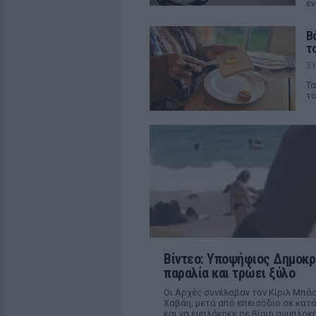
έν
Β
τ
Σ
Τα
το
Βίντεο: Υποψήφιος Δημοκρα
παραλία και τρώει ξύλο
Οι Αρχές συνέλαβαν τον Κίριλ Μπά
Χαβάη, μετά από επεισόδιο σε κατ
και να εμπλάκηκε σε βίαιη συμπλοκ