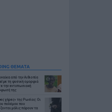
DING ΘΕΜΑΤΑ
υναίκα από την Αιθιοπία
ral με τη φυσική ομορφιά
ίτε την εντυπωσιακή
ρφωσή της
ρες χήρες» της Ρωσίας: Οι
ου πολέμου που
ζονται μόλις πάρουν τα