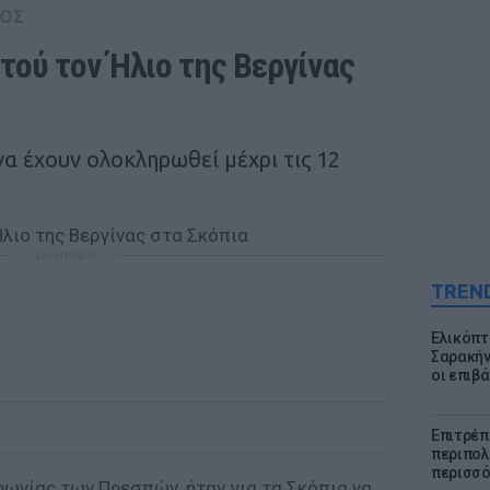
ΟΣ
ού τον Ήλιο της Βεργίνας 
να έχουν ολοκληρωθεί μέχρι τις 12
ΔΙΑΦΗΜΙΣΗ
TREN
Ελικόπτ
Σαρακήν
οι επιβ
Επιτρέπ
περιπολι
περισσό
φωνίας των Πρεσπών, ήταν για τα Σκόπια να