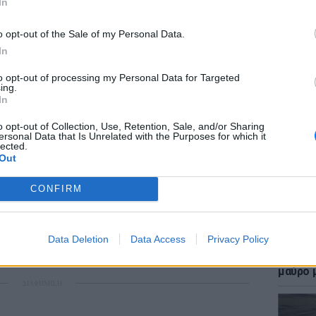
In
o opt-out of the Sale of my Personal Data.
In
to opt-out of processing my Personal Data for Targeted
ΕΙΔΗΣΕΙ
ing.
Επίθεσ
In
χτύπησ
καταγγ
o opt-out of Collection, Use, Retention, Sale, and/or Sharing
ersonal Data that Is Unrelated with the Purposes for which it
lected.
Out
gr στο
Google News
και μάθετε πρώτοι
τα
CONFIRM
 μπείτε στην
ροή ειδήσεων
του E-Daily.gr
Data Deletion
Data Access
Privacy Policy
LIFESTY
r και στο Instagram
Η Γαρυ
μαύρο μ
ΔΙΑΦΗΜΙΣΗ