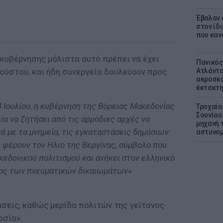
Έβαλαν 
στον ίδι
που καν
κυβέρνησης μάλιστα αυτό πρέπει να έχει
Πανικός
ούστου, και ήδη συνεργεία δουλεύουν προς
Ατλάντα
αεροσκά
έκτακτη
4 Ιουλίου, η κυβέρνηση της Βόρειας Μακεδονίας
Τροχαίο
Σουνίου
ία να ζητήσει από τις αρμόδιες αρχές να
μηχανή 
 με τα μνημεία, τις εγκαταστάσεις δημόσιων
αστυνομ
 φέρουν τον Ηλιο της Βεργίνας, σύμβολο που
κεδονικού πολιτισμού και ανήκει στον ελληνικό
οχος των πνευματικών δικαιωμάτων»
άσεις, καθώς μερίδα πολιτών της γείτονος
οσία».