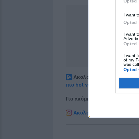
Opted 
I want t
Opted 
I want 
Advertis
Opted 
I want t
of my P
was col
Opted 
Ακολουθήστε το E-Radio.
πιο hot νέα
.
Για ακόμη περισσότερα
νέα
,
Ακολουθήστε το E-Radio.g