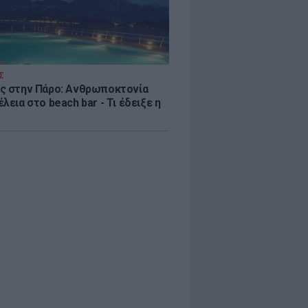
Σ
ς στην Πάρο: Ανθρωποκτονία
λεια στο beach bar - Τι έδειξε η