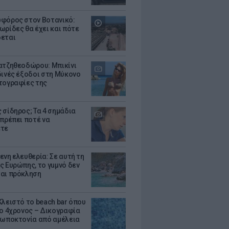
φόρος στον Βοτανικό:
ωρίδες θα έχει και πότε
εται
ατζηθεοδώρου: Μπικίνι
δινές έξοδοι στη Μύκονο
τογραφίες της
 σίδηρος; Τα 4 σημάδια
 πρέπει ποτέ να
ετε
ενη ελευθερία: Σε αυτή τη
ς Ευρώπης, το γuμνό δεν
αι πρόκληση
Κλειστό το beach bar όπου
 ο 4χρονος – Δικογραφία
ρωποκτονία από αμέλεια