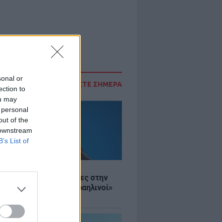
sonal or
ΔΙΑΒΑΣΤΕ ΣΗΜΕΡΑ
ection to
ou may
 personal
out of the
 downstream
B’s List of
Σ
ινό ΥΠΕΞ προς τουρίστες στην
 «Κρύψτε ότι είστε Ισραηλινοί»
διαδηλώσεων