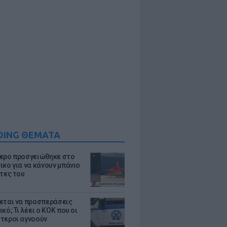
DING ΘΕΜΑΤΑ
ερο προσγειώθηκε στο
ικο για να κάνουν μπάνιο
άτες του
εται να προσπεράσεις
κό; Τι λέει ο ΚΟΚ που οι
τεροι αγνοούν