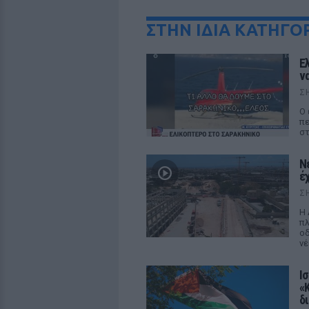
ΣΤΗΝ ΙΔΙΑ ΚΑΤΗΓΟ
Ε
ν
Σ
Ο 
πε
στ
Ν
έ
Σ
Η 
πλ
οδ
νέ
Ι
«
δ