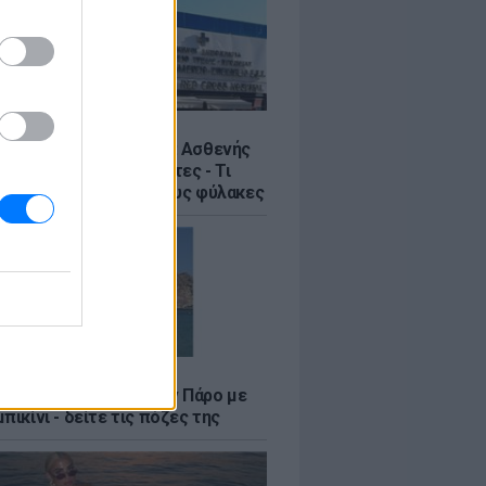
Σ
η στον Ερυθρό Σταυρό: Ασθενής
ε νοσηλεύτρια σε πόρτες - Τι
έλλει η ΠΟΕΔΗΝ για τους φύλακες
LE
φαλλιά Καληφώνη στην Πάρο με
πικίνι - δείτε τις πόζες της