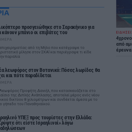
ΡΙΑ
λικόπτερο προσγειώθηκε στο Σαρακήνικο για
α κάνουν μπάνιο οι επιβάτες του
ΕΙΔΗΣΕΙ
4χρονο
ΉΜΕΡΑ
από αμέ
επιχειρηματίας από τη Μήλο που κατέγραψε το
έρευνα
ριστατικό μίλησε στον ΣΚΑΪ και περιέγραψε τι είδε
ην παραλία
έα λεωφόρος στον Βοτανικό: Πόσες λωρίδες θα
χει και πότε παραδίδεται
ΉΜΕΡΑ
Λεωφόρος Προφήτη Δανιήλ, που κατασκευάζεται στο
αίσιο της Διπλής Ανάπλασης, αποτελεί μέρος ενός νέου
ικού δικτύου 8 χιλιομέτρων και συνδέεται άμεσα με το
ο γήπεδο του Παναθηναϊκού.
σραηλινό ΥΠΕΞ προς τουρίστες στην Ελλάδα:
Κρύψτε ότι είστε Ισραηλινοί» λόγω
ιαδηλώσεων