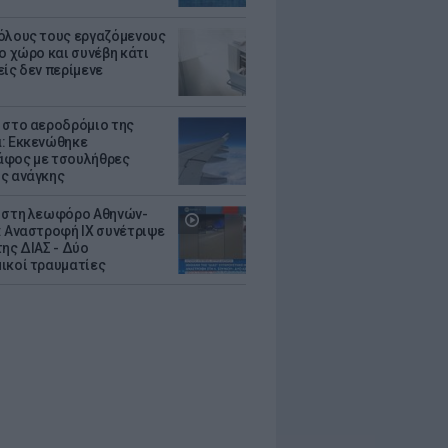
όλους τους εργαζόμενους
ο χώρο και συνέβη κάτι
είς δεν περίμενε
 στο αεροδρόμιο της
: Εκκενώθηκε
φος με τσουλήθρες
ς ανάγκης
 στη λεωφόρο Αθηνών-
: Αναστροφή ΙΧ συνέτριψε
της ΔΙΑΣ - Δύο
ικοί τραυματίες