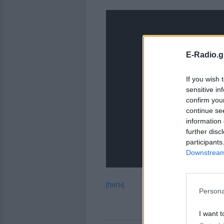
E-Radio.g
If you wish 
sensitive in
confirm you
continue se
information 
further disc
participants
Downstream 
[ΠΗΓΗ]
Persona
I want t