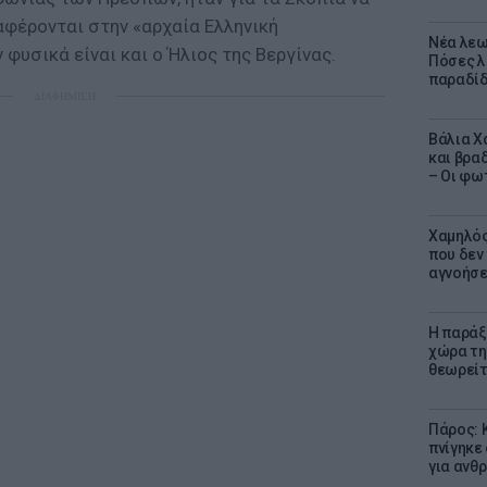
φέρονται στην «αρχαία Ελληνική
Νέα λεω
φυσικά είναι και ο Ήλιος της Βεργίνας.
Πόσες λ
παραδίδ
ΔΙΑΦΗΜΙΣΗ
Βάλια Χ
και βρα
– Οι φω
Χαμηλός
που δεν
αγνοήσ
Η παράξ
χώρα τη
θεωρείτ
Πάρος: 
πνίγηκε
για ανθ