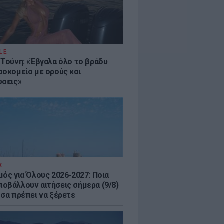
LE
 Τούνη: «Έβγαλα όλο το βράδυ
σοκομείο με ορούς και
ώσεις»
Σ
μός για Όλους 2026-2027: Ποια
οβάλλουν αιτήσεις σήμερα (9/8)
όσα πρέπει να ξέρετε