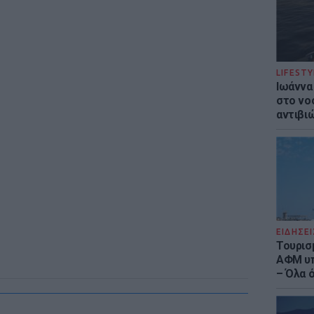
LIFESTY
Ιωάννα
στο νο
αντιβι
ΕΙΔΗΣΕΙ
Τουρισ
ΑΦΜ υπ
– Όλα 