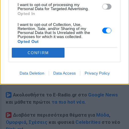
I want to opt-out of processing my
Personal Data for Targeted Advertising.
Opted In
I want to opt-out of Collection, Use,
Retention, Sale, and/or Sharing of my
Personal Data that Is Unrelated with the
Purposes for which it was collected.
Opted Out
CONFIRM
Data Deletion
Data Access
Privacy Policy
Ακολουθήστε το E-Radio.gr στο
Google News
και μάθετε πρώτοι
τα πιο hot νέα
.
Διαβάστε περισσότερα θέματα για
Μόδα
,
Ομορφιά
,
Σχέσεις
και φυσικά
Celebrities
στο νέο