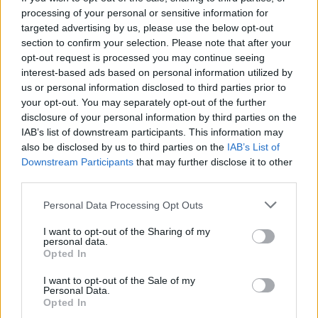
processing of your personal or sensitive information for
Της μίλησα για τη ματαιότητα του πολέμου. Ρωτάει
targeted advertising by us, please use the below opt-out
κι άλλα: Πώς γίνονται τα παιδιά, γιατί ήρθαμε σε
section to confirm your selection. Please note that after your
αυτό τον κόσμο, πώς θα είμαστε ευτυχισμένοι,
opt-out request is processed you may continue seeing
interest-based ads based on personal information utilized by
ακόμη και για τις ρίζες αυτού εδώ του δέντρου
us or personal information disclosed to third parties prior to
μπορεί να σε ρωτήσει. Μαζί με τα παιδιά
your opt-out. You may separately opt-out of the further
ξαναμεγαλώνεις κι εσύ με έναν τρόπο, ξαναβλέπεις
disclosure of your personal information by third parties on the
τον κόσμο με άλλα μάτια. Προχθές με ρώτησε τι
IAB’s list of downstream participants. This information may
also be disclosed by us to third parties on the
IAB’s List of
είναι Θεός!
Downstream Participants
that may further disclose it to other
third parties.
[ΠΗΓΗ]
Personal Data Processing Opt Outs
ΔΙΑΦΗΜΙΣΗ
I want to opt-out of the Sharing of my
personal data.
Opted In
I want to opt-out of the Sale of my
Personal Data.
Opted In