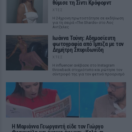
θύμισε τη Σίντι Κρόφορντ
ΧΤΕΣ
Η 24χρονη πρωτοστάτησε σε εκδήλωση
για τη σειρά «The Shards» στο Λος
Αντζελες
Ιωάννα Τούνη: Αδημοσίευτη
φωτογραφία από Ίμπιζα με τον
Δημήτρη Σπυριδωνίδη
ΧΤΕΣ
Η influencer ανέβασε στο Instagram
throwback στιγμιότυπο και ρώτησε τον
σύντροφό της για τον φετινό προορισμό
Η Μαριάννα Γεωργαντή είδε τον Γιώργο