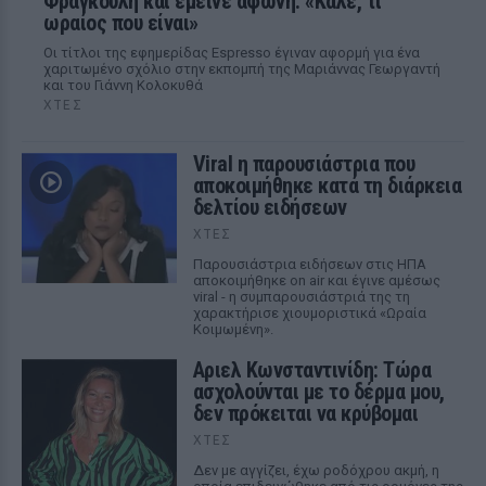
Φραγκούλη και έμεινε άφωνη: «Καλέ, τι
ωραίος που είναι»
Οι τίτλοι της εφημερίδας Espresso έγιναν αφορμή για ένα
χαριτωμένο σχόλιο στην εκπομπή της Μαριάννας Γεωργαντή
και του Γιάννη Κολοκυθά
ΧΤΕΣ
Viral η παρουσιάστρια που
αποκοιμήθηκε κατά τη διάρκεια
δελτίου ειδήσεων
ΧΤΕΣ
Παρουσιάστρια ειδήσεων στις ΗΠΑ
αποκοιμήθηκε on air και έγινε αμέσως
viral - η συμπαρουσιάστριά της τη
χαρακτήρισε χιουμοριστικά «Ωραία
Κοιμωμένη».
Αριελ Κωνσταντινίδη: Τώρα
ασχολούνται με το δέρμα μου,
δεν πρόκειται να κρύβομαι
ΧΤΕΣ
Δεν με αγγίζει, έχω ροδόχρου ακμή, η