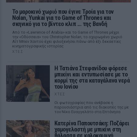
Το μαροκινό χωριό που έγινε Τροία για τον
Nolan, Yunkai για το Game of Thrones και
σκηνικό για το βίντεο κλιπ ... της Βανδή
Από το «Lawrence of Arabia» και το Game of Thrones μέχρι
την «Οδύσσεια» του Christopher Nolan, το οχυρωμένο χωριό
Αΐτ Μπεν Χαντού έχει φιλοξενήσει πάνω από έξι δεκαετίες
κινηματογραφικής ιστορίας
ΧΤΕΣ
Η Τατιάνα Στεφανίδου φόρεσε
μπικίνι και εντυπωσίασε με το
κορμί της στα καταγάλανα νερά
του Ιονίου
ΧΤΕΣ
Οι φωτογραφίες που ανέβασε η
παρουσιάστρια από τις διακοπές της με
τον Νίκο Ευαγγελάτο στα Επτάνησα
Κατερίνα Παπουτσάκη: Ποζάρει
χαμογελαστή με μπικίνι στη
θάλασσα σε καλοκαιρινή