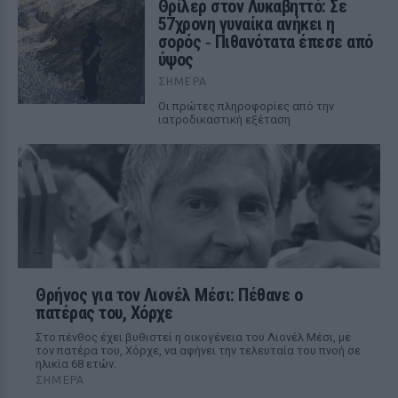
Θρίλερ στον Λυκαβηττό: Σε
57χρονη γυναίκα ανήκει η
σορός ‑ Πιθανότατα έπεσε από
ύψος
ΣΉΜΕΡΑ
Οι πρώτες πληροφορίες από την
ιατροδικαστική εξέταση
Θρήνος για τον Λιονέλ Μέσι: Πέθανε ο
πατέρας του, Χόρχε
Στο πένθος έχει βυθιστεί η οικογένεια του Λιονέλ Μέσι, με
τον πατέρα του, Χόρχε, να αφήνει την τελευταία του πνοή σε
ηλικία 68 ετών.
ΣΉΜΕΡΑ