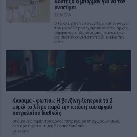
Βούτηξε ο μπάρμαν για να τον
ανασύρει
ΣΉΜΕΡΑ
Ο ιδιοκτήτης του beach bar και οι γονείς
του μικρού προσήχθησαν από τις αρχές -
σύμφωνα με πληροφορίες, κανείς δεν
βρισκόταν κοντά στο παιδί εκείνη την
ώρα
Καύσιμα «φωτιά»: Η βενζίνη ξεπερνά τα 2
ευρώ το λίτρο παρά την πτώση του αργού
πετρελαίου διεθνώς
Οι διεθνείς τιμές του αργού πετρελαίου υποχωρούν, αλλά
στα πρατήρια οι τιμές δεν ακολουθούν
ΣΉΜΕΡΑ