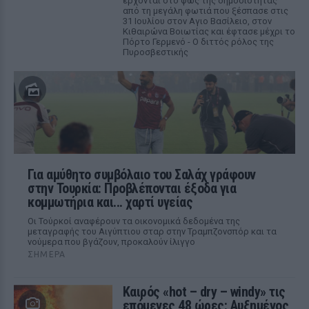
έρχονται στο φως της δημοσιότητας
από τη μεγάλη φωτιά που ξέσπασε στις
31 Ιουλίου στον Αγιο Βασίλειο, στον
Κιθαιρώνα Βοιωτίας και έφτασε μέχρι το
Πόρτο Γερμενό - Ο διττός ρόλος της
Πυροσβεστικής
Για αμύθητο συμβόλαιο του Σαλάχ γράφουν
στην Τουρκία: Προβλέπονται έξοδα για
κομμωτήρια και... χαρτί υγείας
Οι Τούρκοί αναφέρουν τα οικονομικά δεδομένα της
μεταγραφής του Αιγύπτιου σταρ στην Τραμπζονσπόρ και τα
νούμερα που βγάζουν, προκαλούν ίλιγγο
ΣΉΜΕΡΑ
Καιρός «hot – dry – windy» τις
επόμενες 48 ώρες: Αυξημένος