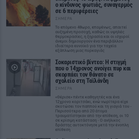
ο κίνδυνος φωτιάς, συναγερμός
σε 6 περιφέρειες
ΣΉΜΕΡΑ
Το επόμενο 48ωρο, επομένως, απαιτεί
αυξημένη προσοχή, καθώς οι υψηλές
θερμοκρασίες, η ξηρασία και οι ισχυροί
άνεμοι δημιουργούν ένα περιβάλλον
ιδιαίτερα ευνοϊκό για την ταχεία
εξάπλωση μιας πυρκαγιάς
Σοκαριστικό βίντεο: Η στιγμή
που ο 14χρονος ανοίγει πυρ και
σκορπάει τον θάνατο σε
σχολείο στη Ταϊλάνδη
ΣΉΜΕΡΑ
«Θέρισε» πέντε καθηγητές και ένα
12χρονο κοριτσάκι, ενώ νωρίτερα είχε
σκοτώσει τον παππού και τη γιαγιά του -
Περισσότερα από 20 άτομα
τραυματίστηκαν από την επίθεση, οι 10
σε κρίσιμη κατάσταση - Ο ανήλικος
δράστης αυτοκτόνησε μετά την ένοπλη
επίθεση