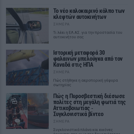
Το νέο καλοκαιρινό κόλπο των
κλεφτών αυτοκινήτων
ΣΉΜΕΡΑ
Tι λέει η ΕΛ.ΑΣ. για την προστασία του
αυτοκινήτου σας
Ιστορική μεταφορά 30
φαλαινών μπελούγκα από τον
Καναδά στις ΗΠΑ
ΣΉΜΕΡΑ
Πώς στήθηκε η αεροπορική γέφυρα
σωτηρίας
Πώς η Πυροσβεστική διέσωσε
πολίτες στη μεγάλη φωτιά της
Αττικοβοιωτίας ‑
Συγκλονιστικά βίντεο
ΣΉΜΕΡΑ
Συγκλονιστικά πλάνα και εικόνες