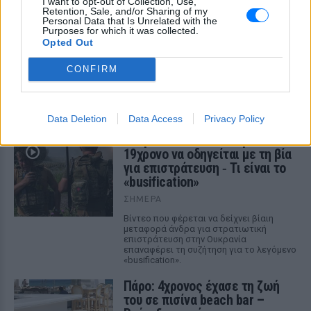
I want to opt-out of Collection, Use,
19χρονο να οδηγείται με τη βία
Retention, Sale, and/or Sharing of my
για επιστράτευση ‑ Τι είναι το
Personal Data that Is Unrelated with the
Purposes for which it was collected.
«busification»
Opted Out
ΣΉΜΕΡΑ
CONFIRM
Βίντεο που φέρεται να δείχνει βίαιη
μεταφορά άνδρα για στρατιωτική
επιστράτευση στην Ουκρανία
επαναφέρει τη συζήτηση για το λεγόμενο
«busification».
Data Deletion
Data Access
Privacy Policy
Ουκρανία: Βίντεο σοκ με
19χρονο να οδηγείται με τη βία
για επιστράτευση ‑ Τι είναι το
«busification»
ΣΉΜΕΡΑ
Βίντεο που φέρεται να δείχνει βίαιη
μεταφορά άνδρα για στρατιωτική
επιστράτευση στην Ουκρανία
επαναφέρει τη συζήτηση για το λεγόμενο
«busification».
Πάρο: 4χρονος έχασε τη ζωή
του σε πισίνα beach bar –