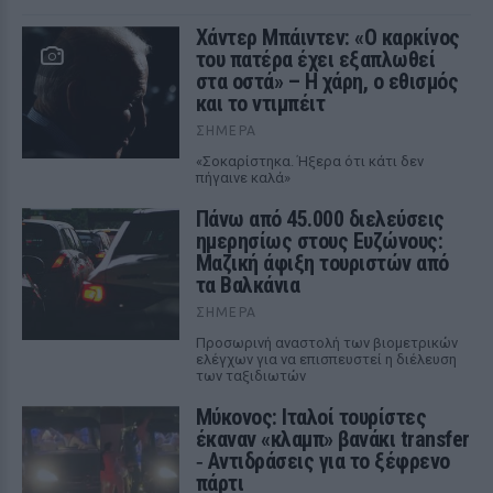
Χάντερ Μπάιντεν: «Ο καρκίνος
του πατέρα έχει εξαπλωθεί
στα οστά» – Η χάρη, ο εθισμός
και το ντιμπέιτ
ΣΉΜΕΡΑ
«Σοκαρίστηκα. Ήξερα ότι κάτι δεν
πήγαινε καλά»
Πάνω από 45.000 διελεύσεις
ημερησίως στους Ευζώνους:
Μαζική άφιξη τουριστών από
τα Βαλκάνια
ΣΉΜΕΡΑ
Προσωρινή αναστολή των βιομετρικών
ελέγχων για να επισπευστεί η διέλευση
των ταξιδιωτών
Μύκονος: Ιταλοί τουρίστες
έκαναν «κλαμπ» βανάκι transfer
‑ Αντιδράσεις για το ξέφρενο
πάρτι