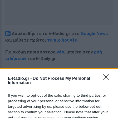
Ακολουθήστε το E-Radio.gr στο
Google News
και μάθετε πρώτοι
τα πιο hot νέα
.
Για ακόμη περισσότερα
νέα
, μπείτε στην
ροή
ειδήσεων
του E-Daily.gr
Ακολουθήστε το E-Radio.gr και στο Instagram
E-Radio.gr -
Do Not Process My Personal
ΔΙΑΦΗΜΙΣΗ
Information
If you wish to opt-out of the sale, sharing to third parties, or
processing of your personal or sensitive information for
targeted advertising by us, please use the below opt-out
section to confirm your selection. Please note that after your
opt-out request is processed you may continue seeing