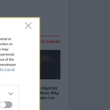
sonal or
ΔΙΑΒΑΣΤΕ ΣΗΜΕΡΑ
ection to
ou may
 personal
out of the
 downstream
B’s List of
LE
νια από τον θάνατο του Δημήτρη
χαήλ: Η ανάρτηση της Φίνος Φιλμ
 «γοητευτικό λεβεντόπαιδο του
κού σινεμά»