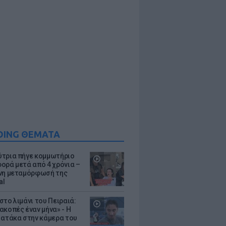
DING ΘΕΜΑΤΑ
τρια πήγε κομμωτήριο
ορά μετά από 4 χρόνια –
νη μεταμόρφωσή της
al
στο λιμάνι του Πειραιά:
ακοπές έναν μήνα» - Η
 ατάκα στην κάμερα του