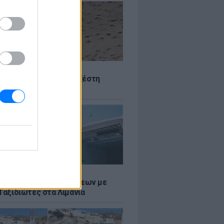
Σ
 Πού θα «χτυπήσει» η ζέστη
Σ
τος: Ρεκόρ Αναχωρήσεων με
Ταξιδιώτες στα Λιμάνια