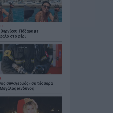
LE
 Βερνίκου: Πόζαρε με
φαλο στο χέρι
Σ
νος συναγερμός» σε τέσσερα
- Μεγάλος κίνδυνος