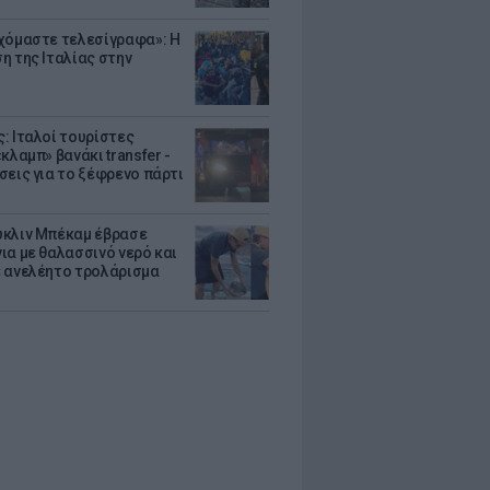
χόμαστε τελεσίγραφα»: Η
η της Ιταλίας στην
: Ιταλοί τουρίστες
κλαμπ» βανάκι transfer -
σεις για το ξέφρενο πάρτι
κλιν Μπέκαμ έβρασε
ια με θαλασσινό νερό και
 ανελέητο τρολάρισμα