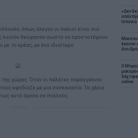
«Δεν δε
απάντησ
Ισπανία
οτόπουλο, όπως έλεγαν οι παλιοί είναι πιο
νες λοιπόν θεώρησαν σωστό να προστατέψουν
Μύκονος
έκαναν «
ι με το κρέας, με ένα ιδιαίτερο
Αντιδρά
Ο Μπρού
μακαρόν
δέχτηκε
C της χώρας. Όταν οι πελάτες παράγγελναν
online
τους εφοδίαζε με μια συσκευασία. Τα χέρια
 πως αυτό άρεσε σε πολλούς.
ΔΙΑΦΗΜΙΣΗ