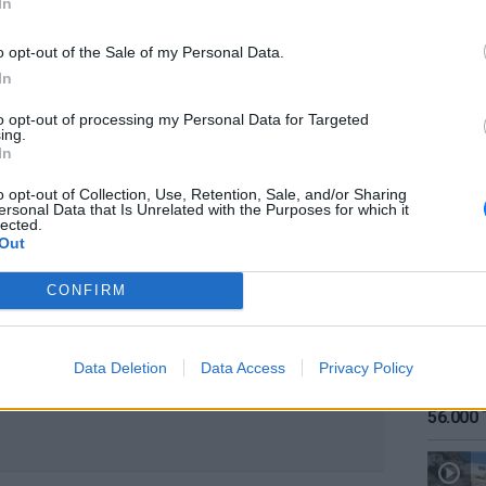
In
στιατόρια της χώρας. Φυσικά, δεν
ια και οποιαδήποτε άλλα υγρά του κρέατος,
o opt-out of the Sale of my Personal Data.
λλον στην Ελλάδα ένα τέτοιο...
In
σαν τρελό.
to opt-out of processing my Personal Data for Targeted
ing.
ΕΙΔΗΣΕΙ
In
Καιρός:
k
σήμερα
o opt-out of Collection, Use, Retention, Sale, and/or Sharing
ersonal Data that Is Unrelated with the Purposes for which it
lected.
ΔΙΑΦΗΜΙΣΗ
Out
CONFIRM
Data Deletion
Data Access
Privacy Policy
ΕΙΔΗΣΕΙ
Αύγουσ
56.000 