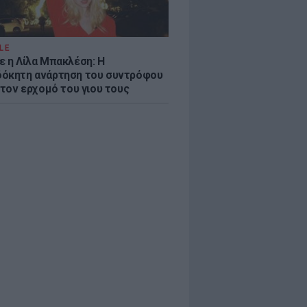
LE
ε η Λίλα Μπακλέση: Η
όκητη ανάρτηση του συντρόφου
 τον ερχομό του γιου τους