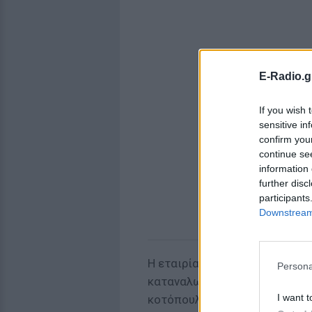
E-Radio.g
If you wish 
sensitive in
confirm you
continue se
information 
further disc
participants
Downstream 
Η εταιρία παραγωγής λέει πω
Persona
καταναλωτών και στο γεγονό
I want t
κοτόπουλο είναι με τα χέρια»