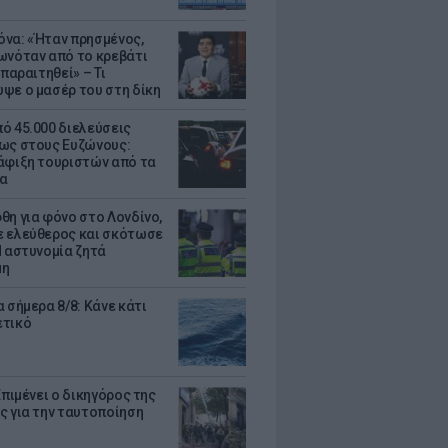
να: «Ήταν πρησμένος,
ωνόταν από το κρεβάτι
 παραιτηθεί» – Τι
ψε ο μασέρ του στη δίκη
ό 45.000 διελεύσεις
ως στους Ευζώνους:
άφιξη τουριστών από τα
α
θη για φόνο στο Λονδίνο,
 ελεύθερος και σκότωσε
Η αστυνομία ζητά
μη
 σήμερα 8/8: Κάνε κάτι
ετικό
Επιμένει ο δικηγόρος της
ς για την ταυτοποίηση