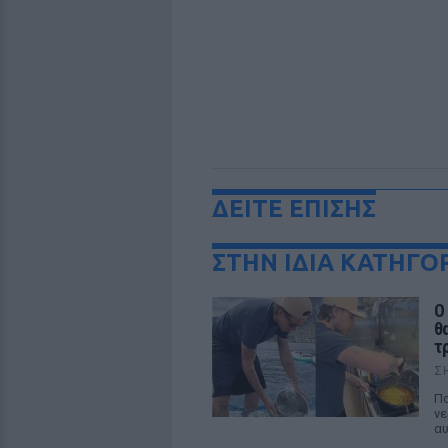
ΔΕΙΤΕ ΕΠΙΣΗΣ
ΣΤΗΝ ΙΔΙΑ ΚΑΤΗΓΟ
Ο
θ
τ
Σ
Πο
νε
αυ