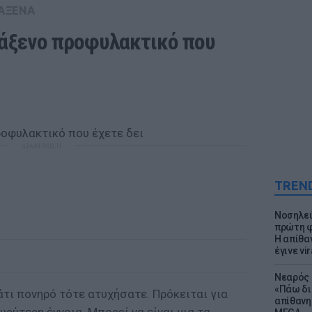
ΑΞΕΝΑ
ράξενο προφυλακτικό που 
ΔΙΑΦΗΜΙΣΗ
TREN
Νοσηλεύ
πρώτη φ
Η απίθα
έγινε vir
Νεαρός 
«Πάω δι
κάτι πονηρό τότε ατυχήσατε. Πρόκειται για
απίθανη