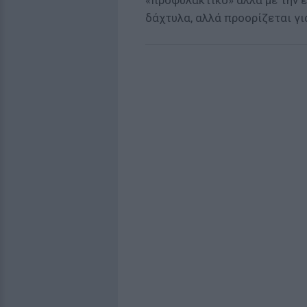
«προφυλακτικό» αλλά με την ευ
δάχτυλα, αλλά προορίζεται γι