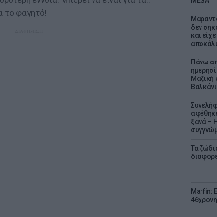
ρύτερη έννοια. Μπορεί να είναι για τα..
MEGA
α το φαγητό!
Μαραντό
δεν σηκ
ΔΙΑΦΗΜΙΣΗ
και είχε
αποκάλυ
Πάνω απ
ημερησί
Μαζική 
Βαλκάνι
Συνελήφ
αφέθηκε
ξανά – 
συγγνώ
Τα ζώδια
διαφορ
Marfin: 
46χρονη