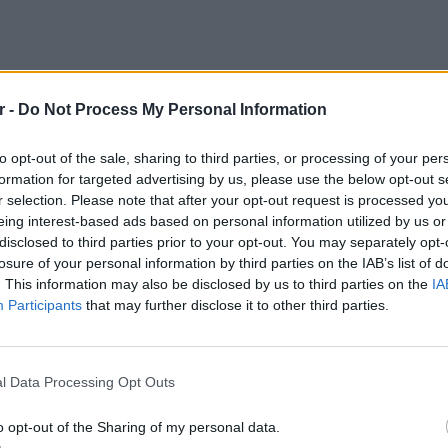
r -
Do Not Process My Personal Information
to opt-out of the sale, sharing to third parties, or processing of your per
formation for targeted advertising by us, please use the below opt-out s
r selection. Please note that after your opt-out request is processed y
eing interest-based ads based on personal information utilized by us or
disclosed to third parties prior to your opt-out. You may separately opt-
losure of your personal information by third parties on the IAB’s list of
. This information may also be disclosed by us to third parties on the
IA
Participants
that may further disclose it to other third parties.
LIFESTY
22 χρό
ς η ιδέα βασίστηκε στην απλή απαίτηση των
Παπαμι
l Data Processing Opt Outs
για το
ς πως όντως «ο καλύτερος τρόπος να φας
ελληνι
o opt-out of the Sharing of my personal data.
. Το προϊόν ήδη κυκλοφορεί σε 200