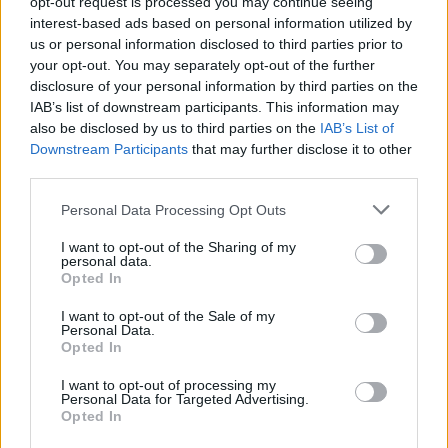
opt-out request is processed you may continue seeing
interest-based ads based on personal information utilized by
us or personal information disclosed to third parties prior to
your opt-out. You may separately opt-out of the further
disclosure of your personal information by third parties on the
IAB’s list of downstream participants. This information may
also be disclosed by us to third parties on the
IAB’s List of
Downstream Participants
that may further disclose it to other
third parties.
Personal Data Processing Opt Outs
ΔΕΙΤΕ ΕΠΙΣΗΣ
I want to opt-out of the Sharing of my
personal data.
Opted In
ΣΤΗΝ ΙΔΙΑ ΚΑΤΗΓΟΡΙΑ
I want to opt-out of the Sale of my
Ισραηλινό ΥΠΕΞ προς τουρίστες
Personal Data.
στην Ελλάδα: «Κρύψτε ότι
Opted In
είστε Ισραηλινοί» λόγω
I want to opt-out of processing my
διαδηλώσεων
Personal Data for Targeted Advertising.
ΣΉΜΕΡΑ
Opted In
Ταξιδιωτική προειδοποίηση εξέδωσε το