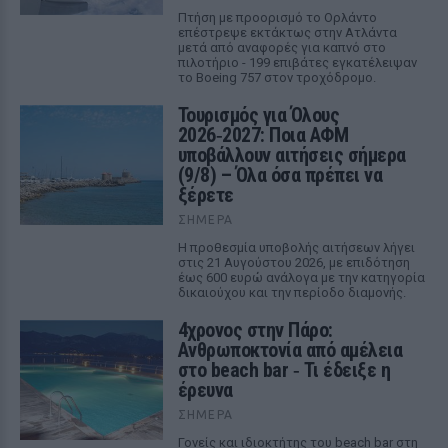
Πτήση με προορισμό το Ορλάντο
επέστρεψε εκτάκτως στην Ατλάντα
μετά από αναφορές για καπνό στο
πιλοτήριο - 199 επιβάτες εγκατέλειψαν
το Boeing 757 στον τροχόδρομο.
Τουρισμός για Όλους
2026‑2027: Ποια ΑΦΜ
υποβάλλουν αιτήσεις σήμερα
(9/8) – Όλα όσα πρέπει να
ξέρετε
ΣΉΜΕΡΑ
Η προθεσμία υποβολής αιτήσεων λήγει
στις 21 Αυγούστου 2026, με επιδότηση
έως 600 ευρώ ανάλογα με την κατηγορία
δικαιούχου και την περίοδο διαμονής.
4χρονος στην Πάρο:
Ανθρωποκτονία από αμέλεια
στο beach bar ‑ Τι έδειξε η
έρευνα
ΣΉΜΕΡΑ
Γονείς και ιδιοκτήτης του beach bar στη