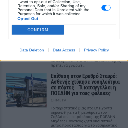
I want to opt-out of Collection, Use,
ισραηλινό υπουργείο Εξωτερικών ενόψει
Retention, Sale, and/or Sharing of my
της «ημέρας οργής» φιλοπαλαιστινιακών
Personal Data that Is Unrelated with the
οργανώσεων σε 36 σημεία της χώρας.
Purposes for which it was collected.
Opted Out
Επιτρέπεται να προσπεράσεις
περιπολικό; Τι λέει ο ΚΟΚ που
CONFIRM
οι περισσότεροι αγνοούν
ΣΉΜΕΡΑ
Ο Κώδικας Οδικής Κυκλοφορίας δεν
Data Deletion
Data Access
Privacy Policy
απαγορεύει την προσπέραση οχήματος
της αστυνομίας, αλλά ισχύουν
συγκεκριμένοι κανόνες που κάθε οδηγός
πρέπει να γνωρίζει.
Επίθεση στον Ερυθρό Σταυρό:
Ασθενής χτύπησε νοσηλεύτρια
σε πόρτες ‑ Τι καταγγέλλει η
ΠΟΕΔΗΝ για τους φύλακες
ΣΉΜΕΡΑ
Το περιστατικό βίας στα Επείγοντα
σημειώθηκε τα ξημερώματα του
Σαββάτου - ο πρόεδρος της ΠΟΕΔΗΝ
Μιχάλης Γιαννάκος ζητά ουσιαστικά
μέτρα προστασίας για το νοσηλευτικό