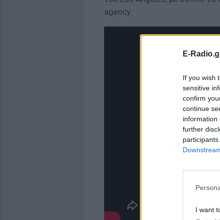
agency.
E-Radio.g
If you wish 
sensitive in
confirm you
continue se
information 
further disc
participants
Downstream 
Persona
I want t