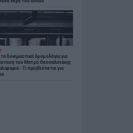
λανα νερά του Ιονίου
Σ
τα δοκιμαστικά δρομολόγια για
έκταση του Μετρό Θεσσαλονίκης
λαμαριά - Τι προβλέπεται για
ια