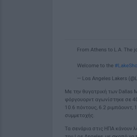
From Athens to L.A. The j
Welcome to the
#LakeSh
— Los Angeles Lakers (@
Με την θυγατρική των Dallas M
φόργουορντ αγωνίστηκε σε 40 
10.6 πόντους, 6.2 ριμπάουντ, 
συμμετοχής.
Τα σενάρια στις ΗΠΑ κάνουν λ
του Los Angeles, με σκοπό να 