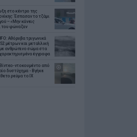
ξη στο κέντρο της
νίκης: Έσπασαν το τζάμι
γού – «Μην κάνεις
 του φώναζαν
UFO: Αθόρυβα τριγωνικά
52 μέτρων και μεταλλική
με ανθρώπινο σώμα στα
χαρακτηρισμένα έγγραφα
 Βίντεο-ντοκουμέντο από
αίο δυστύχημα - Βγήκε
ίθετο ρεύμα το ΙΧ