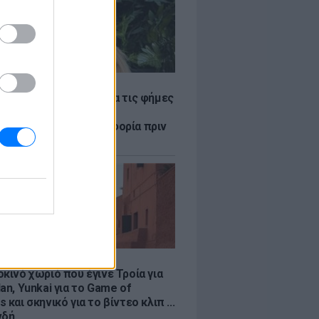
LE
η Βουλγαράκη ξεσπά για τις φήμες
ού με τον Ιωαννίδη:
αυρώστε καμία πληροφορία πριν
ύσετε τη βλακεία σας»
LE
κινό χωριό που έγινε Τροία για
an, Yunkai για το Game of
 και σκηνικό για το βίντεο κλιπ ...
νδή