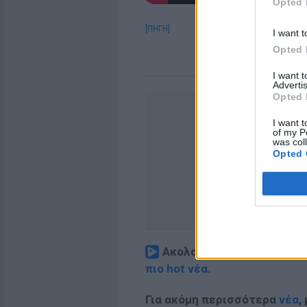
Opted 
[ΠΗΓΗ]
I want t
Opted 
I want 
Advertis
Opted 
I want t
of my P
was col
Opted 
Ακολουθήστε το E-Radio.
πιο hot νέα
.
Για ακόμη περισσότερα
νέα
,