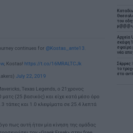
Καταδίω
Θεσσαλο
του οδη
μ@@@»,
Αρχεία 
σκάφη 1
σφαίρα 
ourney continues for
@Kostas_ante13
.
νέα απο
ow
, Kostas!
https://t.co/16MRALTCJk
Σέρρες:
το τροχ
στο αντ
Lakers)
July 22, 2019
avericks, Texas Legends, ο 21χρονος
ματς (25 βασικός) και είχε κατά μέσο όρο
1.3 τάπες και 1.0 κλεψίματα σε 25.4 λεπτά
όγο πως αυτή ήταν μία κίνηση της ομάδας
προσεγγίσει τον «Greek Freak» στην free