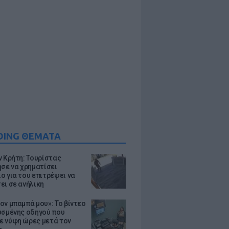
DING ΘΕΜΑΤΑ
ν Κρήτη: Τουρίστας
ησε να χρηματίσει
ο για του επιτρέψει να
ει σε ανήλικη
ον μπαμπά μου»: Το βίντεο
υσμένης οδηγού που
 νύφη ώρες μετά τον