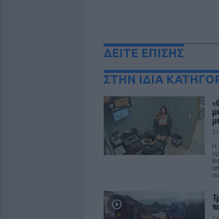
ΔΕΙΤΕ ΕΠΙΣΗΣ
ΣΤΗΝ ΙΔΙΑ ΚΑΤΗΓΟ
«
μ
μ
Σ
Η 
ορ
Be
απ
σ
Τ
π
Σ