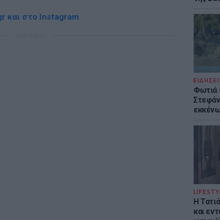
r και στο Instagram
ΔΙΑΦΗΜΙΣΗ
ΕΙΔΗΣΕΙ
Φωτιά 
Στεφάνι
εκκένω
LIFESTY
Η Τατι
και εν