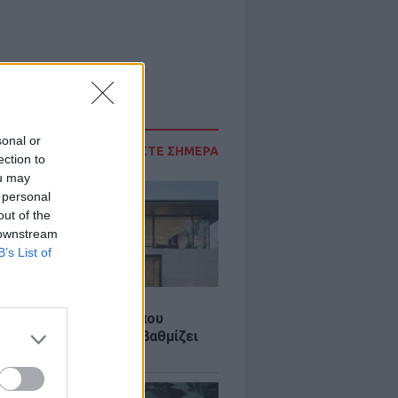
sonal or
ΔΙΑΒΑΣΤΕ ΣΗΜΕΡΑ
ection to
ou may
 personal
out of the
 downstream
B’s List of
Σ
λαστική: Καινοτομία που
ομεί ενέργεια και αναβαθμίζει
ιότητα ζωής