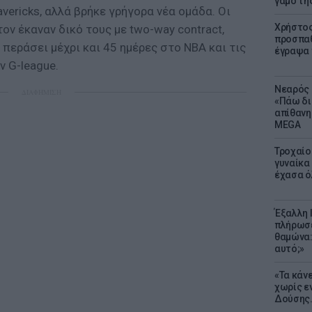
γάμο τη
vericks, αλλά βρήκε γρήγορα νέα ομάδα. Οι
Χρήστος
τον έκαναν δικό τους με two-way contract,
προσπαθ
 περάσει μέχρι και 45 ημέρες στο ΝΒΑ και τις
έγραψα τ
ν G-league.
Νεαρός 
ΔΙΑΦΗΜΙΣΗ
«Πάω δι
απίθανη
MEGA
Τροχαίο
γυναίκα 
έχασα ό
Έξαλλη 
πλήρωσε
θαμώνα:
αυτό;»
«Τα κάν
χωρίς ε
Δούσης.