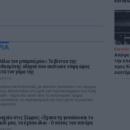
καταγά
ΡΙΑ
ΕΙΔΗΣΕΙ
Απόψε 
Θέλω τον μπαμπά μου»: Το βίντεο της
την επ
εθυσμένης οδηγού που σκότωσε νύφη ώρες
προς Κα
ετά τον γάμο της
εισιτήρ
ΉΜΕΡΑ
Jamie Lee Komoroski, με αλκοόλ τριπλάσιο του νόμιμου
ίου, έπεσε πάνω στο golf cart των νεόνυμφων στο Folly
ach - τώρα νέο υλικό από το αστυνομικό τμήμα
οκαλύπτει τη συμπεριφορά της λίγο μετά τη μοιραία
ύγκρουση
ροχαίο στις Σέρρες: «Έχασα τη γυναίκα και το
αιδί μου, τα έχασα όλα» ‑ Ο πόνος του πατέρα
ΉΜΕΡΑ