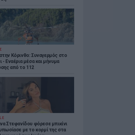
Σ
στην Κόρινθο: Συναγερμός στο
 - Εναέρια μέσα και μήνυμα
σης από το 112
LE
άνα Στεφανίδου φόρεσε μπικίνι
τυπωσίασε με το κορμί της στα