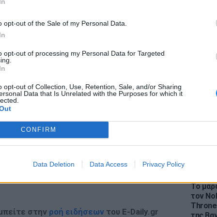
In
o opt-out of the Sale of my Personal Data.
In
to opt-out of processing my Personal Data for Targeted
ΔΙΑΦΗΜΙΣΗ
LIFESTY
ing.
Η Ελέν
In
χωρισμ
«Διαστ
o opt-out of Collection, Use, Retention, Sale, and/or Sharing
ersonal Data that Is Unrelated with the Purposes for which it
εκτοξε
lected.
Out
CONFIRM
Data Deletion
Data Access
Privacy Policy
gr στο
Google News
και μάθετε πρώτοι
τα
LIFESTY
Το μαρο
τον Nol
Thrones
 μπείτε στην
ροή ειδήσεων
του E-Daily.gr
της Βα