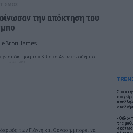
ΤΙΣΜΟΣ
κοίνωσαν την απόκτηση του 
νμπο
 LeBron James
ΔΙΑΦΗΜΙΣΗ
TREN
Σοκ στη
επιχείρ
υπάλληλ
ασελγήσ
«Θέλω τ
της μεθ
σκότωσε
δερφός των Γιάννη και Θανάση, μπορεί να