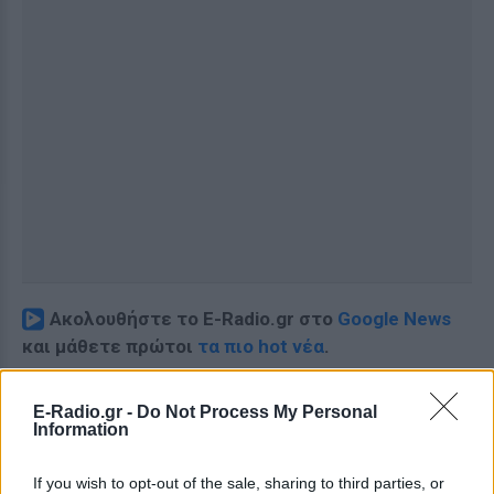
Ακολουθήστε το E-Radio.gr στο
Google News
και μάθετε πρώτοι
τα πιο hot νέα
.
Για ακόμη περισσότερα
νέα
, μπείτε στην
ροή
E-Radio.gr -
Do Not Process My Personal
ειδήσεων
του E-Daily.gr
Information
Ακολουθήστε το E-Radio.gr και στο Instagram
If you wish to opt-out of the sale, sharing to third parties, or