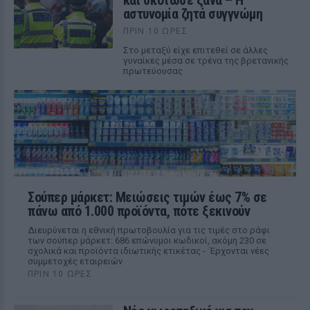
και σκότωσε ξανά – Η
αστυνομία ζητά συγγνώμη
ΠΡΙΝ 10 ΏΡΕΣ
Στο μεταξύ είχε επιτεθεί σε άλλες
γυναίκες μέσα σε τρένα της βρετανικής
πρωτεύουσας
Σούπερ μάρκετ: Μειώσεις τιμών έως 7% σε
πάνω από 1.000 προϊόντα, πότε ξεκινούν
Διευρύνεται η εθνική πρωτοβουλία για τις τιμές στο ράφι
των σούπερ μάρκετ: 686 επώνυμοι κωδικοί, ακόμη 230 σε
σχολικά και προϊόντα ιδιωτικής ετικέτας - Έρχονται νέες
συμμετοχές εταιρειών
ΠΡΙΝ 10 ΏΡΕΣ