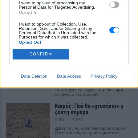
I want to opt-out of processing my
Personal Data for Targeted Advertising.
Opted In
ΔΕΙΤΕ ΕΠΙΣΗΣ
I want to opt-out of Collection, Use,
Retention, Sale, and/or Sharing of my
ΣΤΗΝ ΙΔΙΑ ΚΑΤΗΓΟΡΙΑ
Personal Data that Is Unrelated with the
Purposes for which it was collected.
Opted Out
Marfin: Επιμένει ο δικηγόρος
της 46χρονης για την
CONFIRM
ταυτοποίηση
ΠΡΙΝ 10 ΏΡΕΣ
Data Deletion
Data Access
Privacy Policy
Ο δικηγόρος της 46χρονης
κατηγορούμενης για την επίθεση
στη Marfin, επιμένει κατηγορηματικά πως
τα στοιχεία που έχει στα χέρια της η
αστυνομία δεν στέκουν.
Καιρός: Πού θα «χτυπήσει» η
ζέστη σήμερα
ΠΡΙΝ 10 ΏΡΕΣ
Δείτε πού θα χτυπήσει περισσότερο η
ζέστη και πώς να προετοιμαστείτε