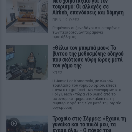
Νέο χωροταξικό για τον
τουρισμό: Οι αλλαγές σε
Airbnb, επενδύσεις και δόμηση
ΠΡΙΝ 10 ΏΡΕΣ
Επιμένουν οι ξενοδόχοι ότι ο πυρήνας
των περιορισμών παραμένει
αμετάβλητος
«Θέλω τον μπαμπά μου»: Το
βίντεο της μεθυσμένης οδηγού
που σκότωσε νύφη ώρες μετά
τον γάμο της
ΧΤΕΣ
Η Jamie Lee Komoroski, με αλκοόλ
τριπλάσιο του νόμιμου ορίου, έπεσε
πάνω στο golf cart των νεόνυμφων στο
Folly Beach - τώρα νέο υλικό από το
αστυνομικό τμήμα αποκαλύπτει τη
συμπεριφορά της λίγο μετά τη μοιραία
σύγκρουση
Τροχαίο στις Σέρρες: «Έχασα τη
γυναίκα και το παιδί μου, τα
έχασα όλα» ‑ Ο πόνος του